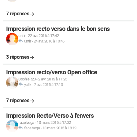
7 réponses
Impression recto verso dans le bon sens
untir
-
22 avr. 2016 à 17:42
untir
-
24 avr. 2016 à 10:46
3 réponses
Impression recto/verso Open office
SophieR20
-
2 avr. 2015 à 11:25
yclik
-
7 avr. 2015 à 17:13
7 réponses
Impression Recto/Verso à l'envers
facelvega
-
13 mars 2015 à 17:02
facelvega
-
13 mars 2015 à 18:19