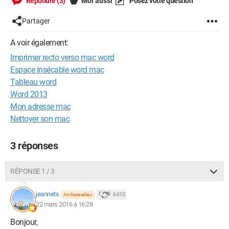
Répondre (3)
Moi aussi
Posez votre question
Partager
A voir également:
Imprimer recto verso mac word
Espace insécable word mac
Tableau word
Word 2013
Mon adresse mac
Nettoyer son mac
3 réponses
RÉPONSE 1 / 3
jeannets
6 610
Ambassadeur
22 mars 2016 à 16:28
Bonjour,