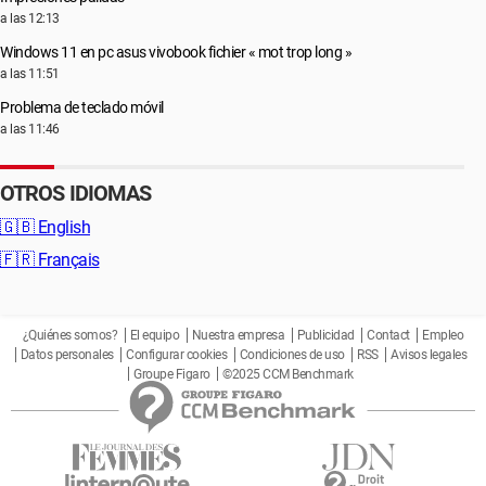
a las 12:13
Windows 11 en pc asus vivobook fichier « mot trop long »
a las 11:51
Problema de teclado móvil
a las 11:46
OTROS IDIOMAS
🇬🇧
English
🇫🇷
Français
¿Quiénes somos?
El equipo
Nuestra empresa
Publicidad
Contact
Empleo
Datos personales
Configurar cookies
Condiciones de uso
RSS
Avisos legales
Groupe Figaro
©2025 CCM Benchmark