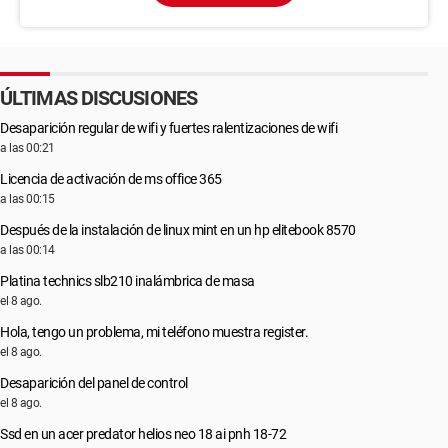
ÚLTIMAS DISCUSIONES
Desaparición regular de wifi y fuertes ralentizaciones de wifi
a las 00:21
Licencia de activación de ms office 365
a las 00:15
Después de la instalación de linux mint en un hp elitebook 8570
a las 00:14
Platina technics slb210 inalámbrica de masa
el 8 ago.
Hola, tengo un problema, mi teléfono muestra register.
el 8 ago.
Desaparición del panel de control
el 8 ago.
Ssd en un acer predator helios neo 18 ai pnh 18-72