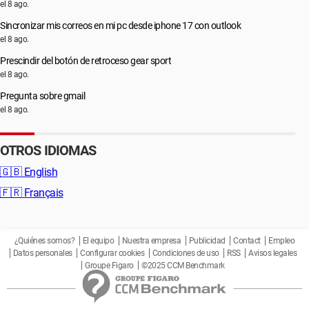
el 8 ago.
Sincronizar mis correos en mi pc desde iphone 17 con outlook
el 8 ago.
Prescindir del botón de retroceso gear sport
el 8 ago.
Pregunta sobre gmail
el 8 ago.
OTROS IDIOMAS
🇬🇧
English
🇫🇷
Français
¿Quiénes somos?
El equipo
Nuestra empresa
Publicidad
Contact
Empleo
Datos personales
Configurar cookies
Condiciones de uso
RSS
Avisos legales
Groupe Figaro
©2025 CCM Benchmark