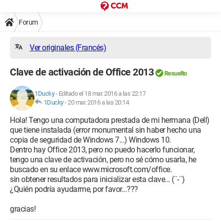
Forum
Ver originales (Francés)
Clave de activación de Office 2013
Resuelto
1Ducky
-
Editado el 18 mar. 2016 a las 22:17
1Ducky
-
20 mar. 2016 a las 20:14
Hola! Tengo una computadora prestada de mi hermana (Dell)
que tiene instalada (error monumental sin haber hecho una
copia de seguridad de Windows 7...) Windows 10.
Dentro hay Office 2013, pero no puedo hacerlo funcionar,
tengo una clave de activación, pero no sé cómo usarla, he
buscado en su enlace www.microsoft.com/office.
sin obtener resultados para inicializar esta clave... (¨-¨)
¿Quién podría ayudarme, por favor...???
gracias!