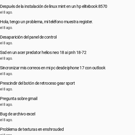
Después de la instalación de linux mint en un hp elitebook 8570
el 8 ago.
Hola, tengo un problema, mi teléfono muestra register.
el 8 ago.
Desaparición del panel de control
el 8 ago.
Ssd en un acer predator helios neo 18 ai pnh 18-72
el 8 ago.
Sincronizar mis correos en mi pc desde iphone 17 con outlook
el 8 ago.
Prescindir del botón de retroceso gear sport
el 8 ago.
Pregunta sobre gmail
el 8 ago.
Bug de archivo excel
el 8 ago.
Problema de texturas en enshrouded