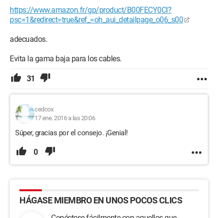
https://www.amazon.fr/gp/product/B00FECY0CI?
psc=1&redirect=true&ref_=oh_aui_detailpage_o06_s00
adecuados.
Evita la gama baja para los cables.
31
cedcox
17 ene. 2016 a las 20:06
Súper, gracias por el consejo. ¡Genial!
0
HÁGASE MIEMBRO EN UNOS POCOS CLICS
Conéctese fácilmente con aquellos que