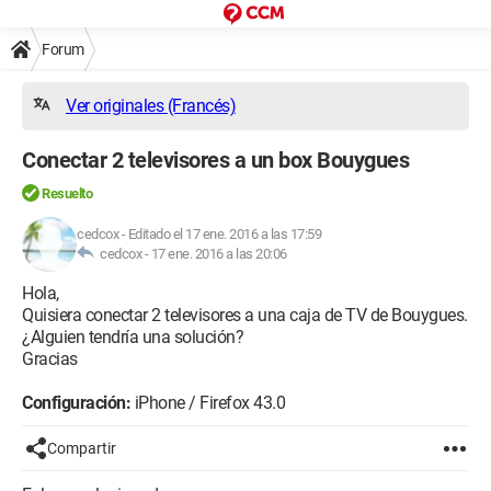
Forum
Ver originales (Francés)
Conectar 2 televisores a un box Bouygues
Resuelto
cedcox
-
Editado el 17 ene. 2016 a las 17:59
cedcox -
17 ene. 2016 a las 20:06
Hola,
Quisiera conectar 2 televisores a una caja de TV de Bouygues.
¿Alguien tendría una solución?
Gracias
Configuración:
iPhone / Firefox 43.0
Compartir