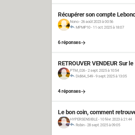
Récupérer son compte Lebonc
Nono
-
26 août 2023 à 00:56
MPMP10
-
11 oct. 2025 à 18:07
6 réponses
RETROUVER VENDEUR Sur le 
PTM_026
-
2 sept. 2025 à 10:54
Didi64_549
-
9 sept. 2025 à 13:05
4 réponses
Le bon coin, comment retrou
HYPERSENSIBLE
-
10 févr. 2023 à 21:44
Robin
-
28 sept. 2025 à 09:05