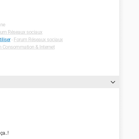
gne
rum Réseaux sociaux
liser
-
Forum Réseaux sociaux
 Consommation & Internet
ça..!