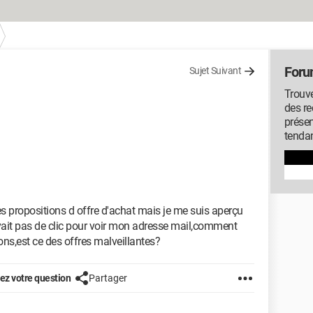
Foru
Sujet Suivant
Trouve
des r
présen
tenda
des propositions d offre d'achat mais je me suis aperçu
vait pas de clic pour voir mon adresse mail,comment
ons,est ce des offres malveillantes?
z votre question
Partager