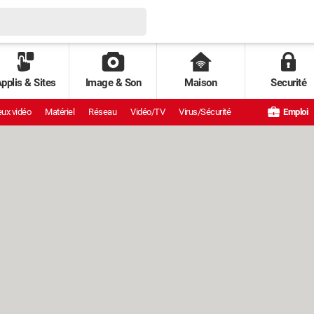
pplis & Sites
Image & Son
Maison
Securité
ux vidéo
Matériel
Réseau
Vidéo/TV
Virus/Sécurité
Emploi