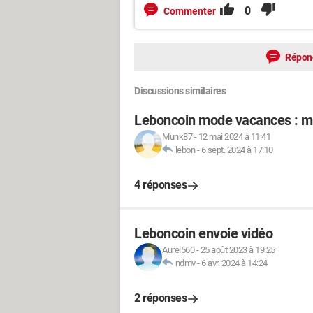
0
Commenter
Répon
Discussions similaires
Leboncoin mode vacances : me
Munk87
-
12 mai 2024 à 11:41
lebon
-
6 sept. 2024 à 17:10
4 réponses
Leboncoin envoie vidéo
Aurel560
-
25 août 2023 à 19:25
ndmv
-
6 avr. 2024 à 14:24
2 réponses