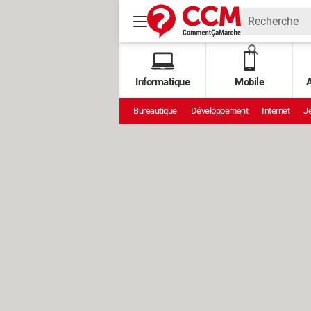
Informatique
Mobile
A
Bureautique
Développement
Internet
Je