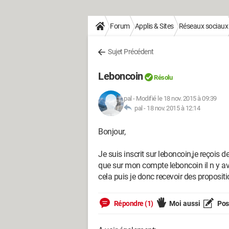
Forum
Applis & Sites
Réseaux sociaux
Sujet Précédent
Leboncoin
Résolu
pal
-
Modifié le 18 nov. 2015 à 09:39
pal -
18 nov. 2015 à 12:14
Bonjour,
Je suis inscrit sur leboncoin,je reçois 
que sur mon compte leboncoin il n y a
cela puis je donc recevoir des propositi
Répondre (1)
Moi aussi
Pose