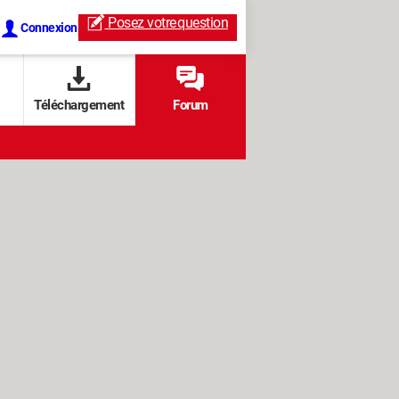
Posez votre
question
Connexion
Téléchargement
Forum