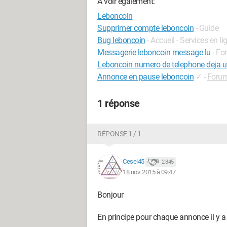
A voir également:
Leboncoin
Supprimer compte leboncoin
- Guide
Bug leboncoin
- Accueil - Services en li
Messagerie leboncoin message lu
-
Fo
Leboncoin numero de telephone deja uti
Annonce en pause leboncoin
✓
-
Forum
1 réponse
RÉPONSE 1 / 1
Cesel45
2 845
18 nov. 2015 à 09:47
Bonjour
En principe pour chaque annonce il y a 