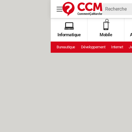
Informatique
Mobile
A
Bureautique
Développement
Internet
Je