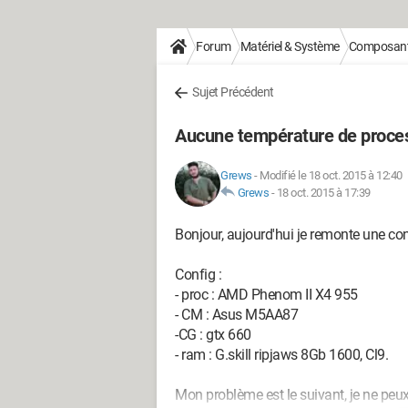
Forum
Matériel & Système
Composan
Sujet Précédent
Aucune température de proces
Grews
-
Modifié le 18 oct. 2015 à 12:40
Grews
-
18 oct. 2015 à 17:39
Bonjour, aujourd'hui je remonte une co
Config :
- proc : AMD Phenom II X4 955
- CM : Asus M5AA87
-CG : gtx 660
- ram : G.skill ripjaws 8Gb 1600, Cl9.
Mon problème est le suivant, je ne peux