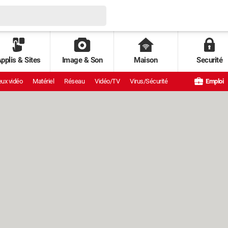
pplis & Sites
Image & Son
Maison
Securité
ux vidéo
Matériel
Réseau
Vidéo/TV
Virus/Sécurité
Emploi