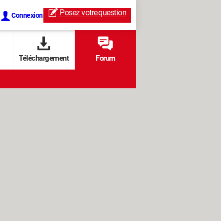
Posez votre
question
Connexion
Téléchargement
Forum