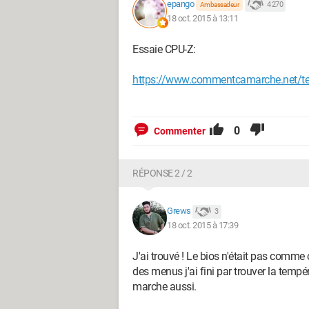
epango
4 270
Ambassadeur
18 oct. 2015 à 13:11
Essaie CPU-Z:
https://www.commentcamarche.net/tele
0
Commenter
RÉPONSE 2 / 2
Grews
3
18 oct. 2015 à 17:39
J'ai trouvé ! Le bios n'était pas comme 
des menus j'ai fini par trouver la temp
marche aussi.