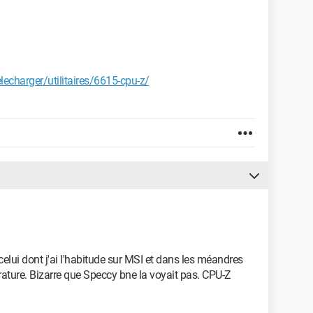
charger/utilitaires/6615-cpu-z/
celui dont j'ai l'habitude sur MSI et dans les méandres
érature. Bizarre que Speccy bne la voyait pas. CPU-Z