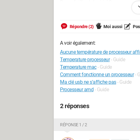
Ram. J'utilise le logiciel Speccy pour
dans le bios il n'y a aucune températu
sachant que tous ses composants poss
voudrais faire un petit OC dessus mais j
Répondre (2)
Moi aussi
Pose
températures.
A voir également:
Merci d'avance, bon dimanche !
Aucune température de processeur aff
Rapport speccy :
http://speccy.pirif
Temperature processeur
- Guide
Temperature mac
- Guide
Comment fonctionne un processeur
- 
Ma clé usb ne s'affiche pas
- Guide
Processeur amd
- Guide
2 réponses
RÉPONSE 1 / 2