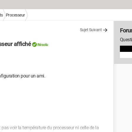
ts
Processeur
Foru
Sujet Suivant
Questi
seur affiché
Résolu
nfiguration pour un ami.
 pas voir la température du processeur ni celle de la