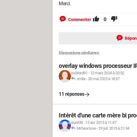
Merci.
0
Commenter
Répon
Discussions similaires
overlay windows processeur I
ov3rlord91
-
12 mars 2024 à 20:52
smile
-
20 mai 2025 à 18:57
11 réponses
Intérêt d'une carte mère bi pr
aurel38
-
13 avr. 2013 à 11:47
MrSaucisse
-
29 juil. 2015 à 21:54