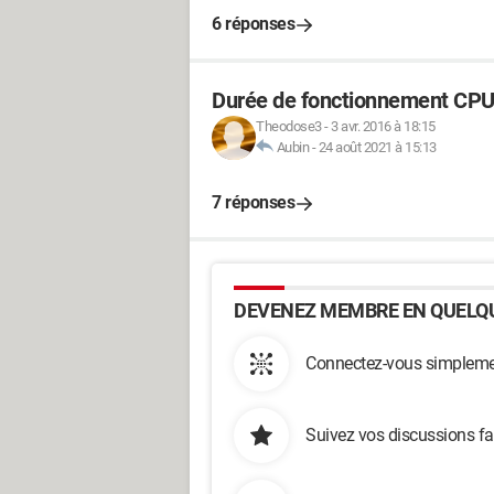
6 réponses
Durée de fonctionnement CP
Theodose3
-
3 avr. 2016 à 18:15
Aubin
-
24 août 2021 à 15:13
7 réponses
DEVENEZ MEMBRE EN QUELQU
Connectez-vous simplemen
Suivez vos discussions fa