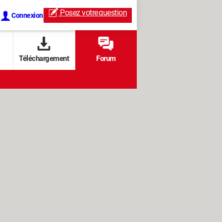
Posez votre
question
Connexion
Téléchargement
Forum