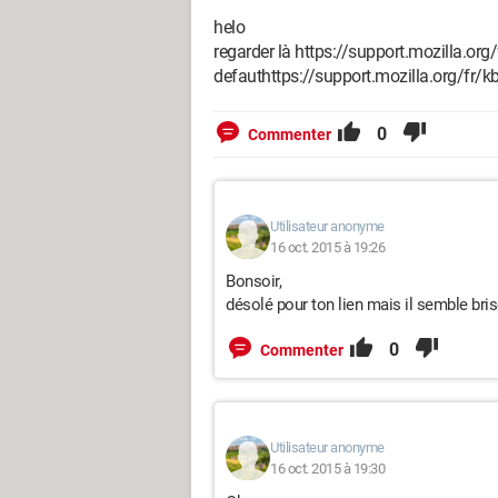
helo
regarder là https://support.mozilla.org
defauthttps://support.mozilla.org/fr/k
0
Commenter
Utilisateur anonyme
16 oct. 2015 à 19:26
Bonsoir,
désolé pour ton lien mais il semble brisé
0
Commenter
Utilisateur anonyme
16 oct. 2015 à 19:30