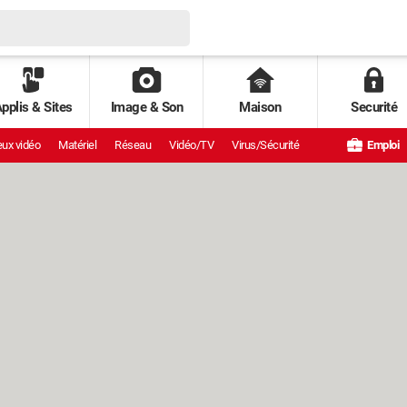
pplis & Sites
Image & Son
Maison
Securité
ux vidéo
Matériel
Réseau
Vidéo/TV
Virus/Sécurité
Emploi