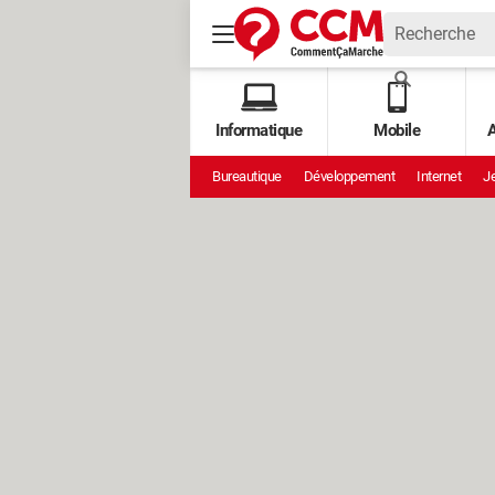
Informatique
Mobile
A
Bureautique
Développement
Internet
Je