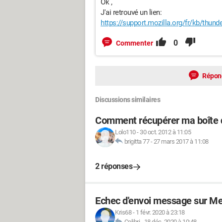
Ok ,
J'ai retrouvé un lien:
https://support.mozilla.org/fr/kb/thund
0
Commenter
Répon
Discussions similaires
Comment récupérer ma boîte d
Lolo110
-
30 oct. 2012 à 11:05
brigitta 77
-
27 mars 2017 à 11:08
2 réponses
Echec d'envoi message sur M
Kris68
-
1 févr. 2020 à 23:18
Colibri
-
18 déc. 2020 à 10:48