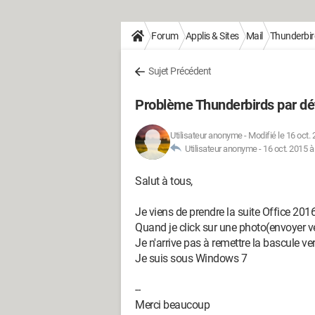
Forum
Applis & Sites
Mail
Thunderbir
Sujet Précédent
Problème Thunderbirds par dé
Utilisateur anonyme
-
Modifié le 16 oct.
Utilisateur anonyme -
16 oct. 2015 à
Salut à tous,
Je viens de prendre la suite Office 201
Quand je click sur une photo(envoyer v
Je n'arrive pas à remettre la bascule ve
Je suis sous Windows 7
--
Merci beaucoup