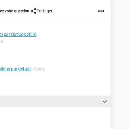
z votre question
Partager
oi par Outlook 2016
de
ptions par défaut
- Guide