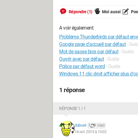
Répondre (1)
Moi aussi
Pose
A voir également:
Problème Thunderbirds par défaut env
Google page d'accueil par défaut
- Gui
Mot de passe bios par défaut
- Guide
Ouvrir avec par défaut
- Guide
Police par défaut word
- Guide
Windows 11 clic droit afficher plus d'o
1 réponse
RÉPONSE 1 / 1
dubcek
5 660
16 oct. 2015 à 13:02