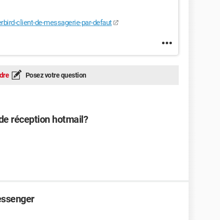
erbird-client-de-messagerie-par-defaut
dre
Posez votre question
e réception hotmail?
essenger