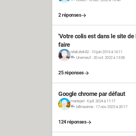
2 réponses
'Votre colis est dans le site de
faire
relakztek82
-
10 juin 2016 à 14:11
Unemeuf
-
20 oct. 2022 à 13:08
25 réponses
Google chrome par défaut
mariepel
-
6 juil. 2024 à 11:17
billmaxime
-
17 nov. 2025 à 20:17
124 réponses