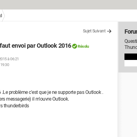
d
Foru
Sujet Suivant
Questi
faut envoi par Outlook 2016
Résolu
Thund
 2015 à 06:21
 19:30
6 .Le problème c'est que je ne supporte pas Outlook .
ers messagerie) il m'ouvre Outlook.
rs thunderbirds