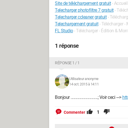
Site de téléchargement gratuit
- Accueil
Telecharger photofiltre 7 gratuit
- Téléc
Telecharger ccleaner gratuit
- Télécharg
Telechargement gratuit
- Télécharger 
FL Studio
- Télécharger - Édition & Mo
1 réponse
RÉPONSE 1 / 1
Utilisateur anonyme
14 oct. 2015 à 14:11
Bonjour ...........................; Voir ceci --->
htt
1
Commenter