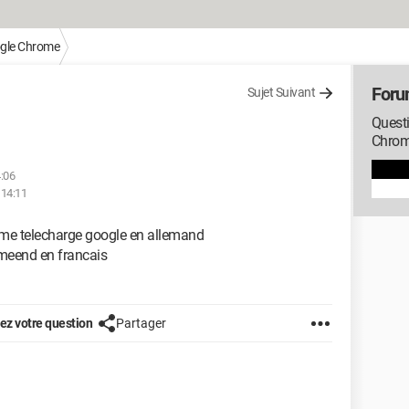
gle Chrome
Foru
Sujet Suivant
Quest
Chro
4:06
 14:11
l me telecharge google en allemand
meend en francais
z votre question
Partager