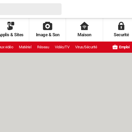
pplis & Sites
Image & Son
Maison
Securité
ux vidéo
Matériel
Réseau
Vidéo/TV
Virus/Sécurité
Emploi