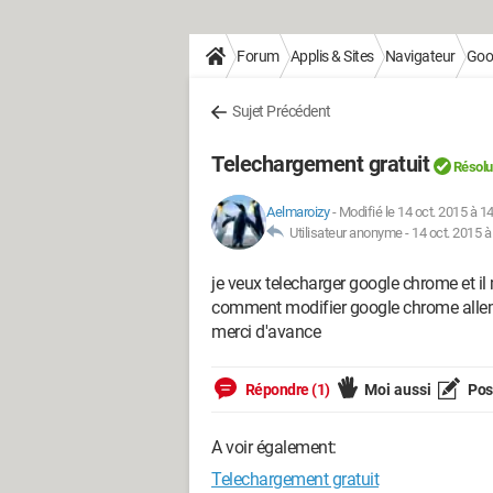
Forum
Applis & Sites
Navigateur
Goo
Sujet Précédent
Telechargement gratuit
Résolu
Aelmaroizy
-
Modifié le 14 oct. 2015 à 1
Utilisateur anonyme -
14 oct. 2015 à
je veux telecharger google chrome et i
comment modifier google chrome alle
merci d'avance
Répondre (1)
Moi aussi
Pose
A voir également:
Telechargement gratuit