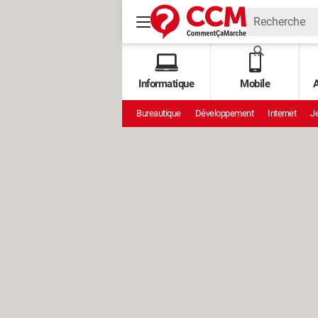
Informatique
Mobile
A
Bureautique
Développement
Internet
Je