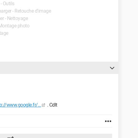
 - Outils
harger - Retouche d'image
er - Nettoyage
- Montage photo
ntage
p://www.google.fr/...
. Cdlt