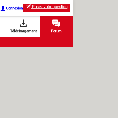
Posez votre
question
Connexion
Téléchargement
Forum