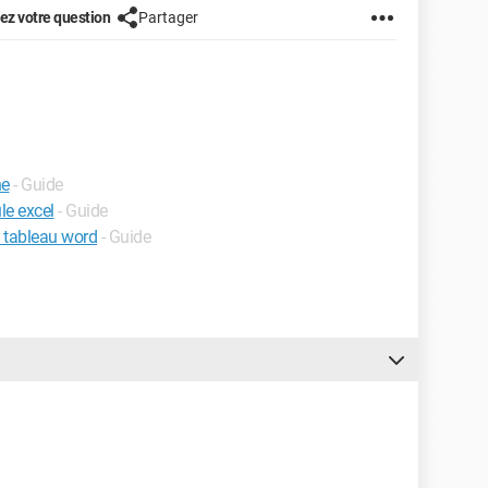
z votre question
Partager
ne
- Guide
le excel
- Guide
 tableau word
- Guide