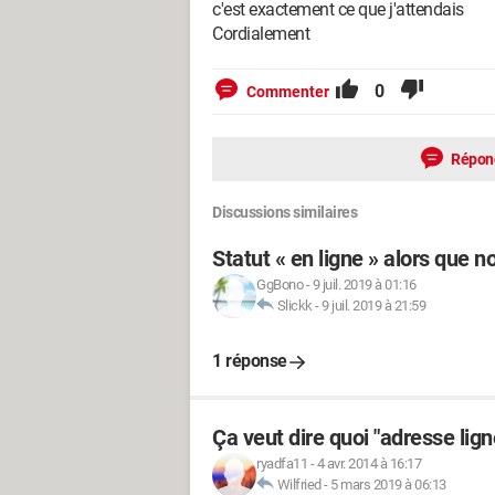
c'est exactement ce que j'attendais
Cordialement
0
Commenter
Répon
Discussions similaires
Statut « en ligne » alors que n
GgBono
-
9 juil. 2019 à 01:16
Slickk
-
9 juil. 2019 à 21:59
1 réponse
Ça veut dire quoi "adresse lign
ryadfa11
-
4 avr. 2014 à 16:17
Wilfried
-
5 mars 2019 à 06:13