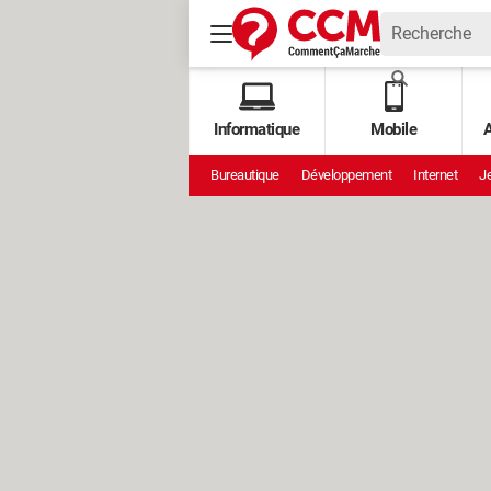
Informatique
Mobile
A
Bureautique
Développement
Internet
Je