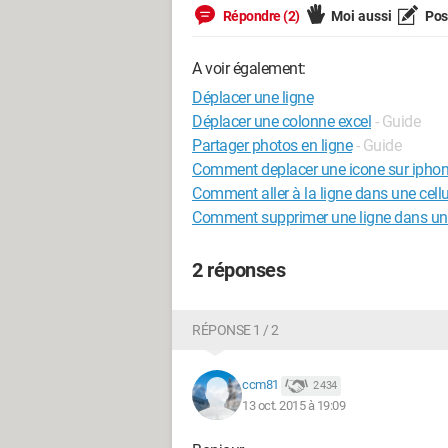
Répondre (2)
Moi aussi
Pose
A voir également:
Déplacer une ligne
Déplacer une colonne excel
- Guide
Partager photos en ligne
- Guide
Comment deplacer une icone sur ipho
Comment aller à la ligne dans une cellu
Comment supprimer une ligne dans un
2 réponses
RÉPONSE 1 / 2
ccm81
2 434
13 oct. 2015 à 19:09