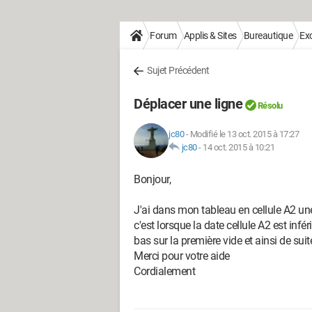
Forum
Applis & Sites
Bureautique
Exc
Sujet Précédent
Déplacer une ligne
Résolu
jc80
-
Modifié le 13 oct. 2015 à 17:27
jc80
-
14 oct. 2015 à 10:21
Bonjour,
J'ai dans mon tableau en cellule A2 une
c'est lorsque la date cellule A2 est infé
bas sur la première vide et ainsi de suit
Merci pour votre aide
Cordialement