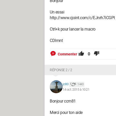
Bonjour
Un essai
http://www.cjoint.com/c/EJnrh7iCGPt
Ctrl+k pour lancer la macro
CDlmnt
0
Commenter
RÉPONSE 2 / 2
jc80
1 443
14 oct. 2015 à 10:21
Bonjour ccm81
Merci pour ton aide