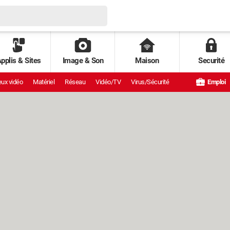
pplis & Sites
Image & Son
Maison
Securité
ux vidéo
Matériel
Réseau
Vidéo/TV
Virus/Sécurité
Emploi