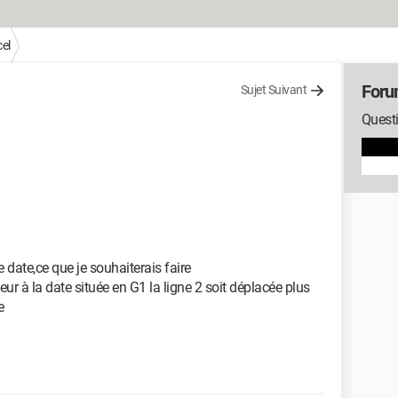
el
Foru
Sujet Suivant
Questi
 date,ce que je souhaiterais faire
rieur à la date située en G1 la ligne 2 soit déplacée plus
e