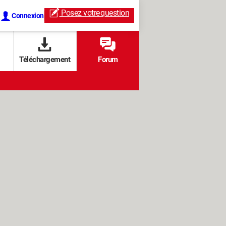
Posez votre
question
Connexion
Téléchargement
Forum