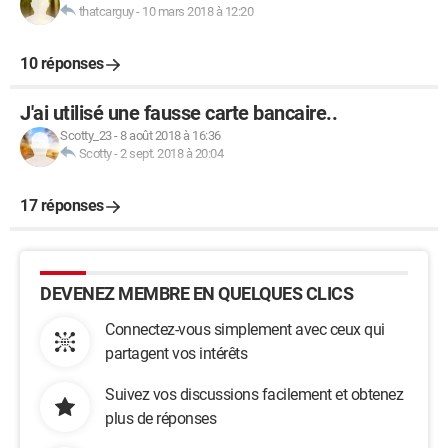
thatcarguy
-
10 mars 2018 à 12:20
10 réponses
J'ai utilisé une fausse carte bancaire..
Scotty_23
-
8 août 2018 à 16:36
Scotty
-
2 sept. 2018 à 20:04
17 réponses
DEVENEZ MEMBRE EN QUELQUES CLICS
Connectez-vous simplement avec ceux qui
partagent vos intérêts
Suivez vos discussions facilement et obtenez
plus de réponses