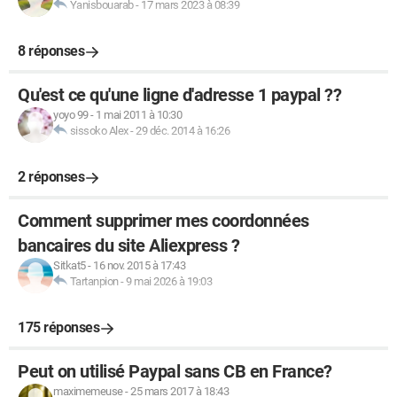
Yanisbouarab
-
17 mars 2023 à 08:39
8 réponses
Qu'est ce qu'une ligne d'adresse 1 paypal ??
yoyo 99
-
1 mai 2011 à 10:30
sissoko Alex
-
29 déc. 2014 à 16:26
2 réponses
Comment supprimer mes coordonnées
bancaires du site Aliexpress ?
Sitkat5
-
16 nov. 2015 à 17:43
Tartanpion
-
9 mai 2026 à 19:03
175 réponses
Peut on utilisé Paypal sans CB en France?
maximemeuse
-
25 mars 2017 à 18:43