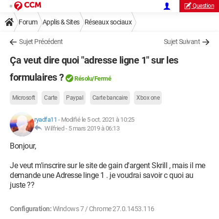
Question
Forum
Applis & Sites
Réseaux sociaux
Sujet Précédent
Sujet Suivant
Ça veut dire quoi "adresse ligne 1" sur les
formulaires ?
Résolu/Fermé
Microsoft
Carte
Paypal
Carte bancaire
Xbox one
ryadfa11
-
Modifié le 5 oct. 2021 à 10:25
Wilfried -
5 mars 2019 à 06:13
Bonjour,
Je veut m'inscrire sur le site de gain d'argent Skrill , mais il me
demande une Adresse linge 1 . je voudrai savoir c quoi au
juste ??
Configuration:
Windows 7 / Chrome 27.0.1453.116