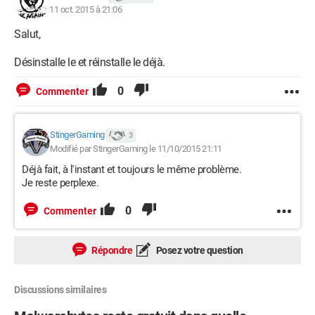
Comment résoudre le problème ?
11 oct. 2015 à 21:06
Comment éviter que ça se reproduise ?
Salut,
Merci de me répondre au plus vite.
Désinstalle le et réinstalle le déjà.
Stinger Gaming
0
Commenter
StingerGaming
3
Modifié par StingerGaming le 11/10/2015 21:11
Déjà fait, à l'instant et toujours le même problème.
Je reste perplexe.
0
Commenter
Répondre
Posez votre question
Discussions similaires