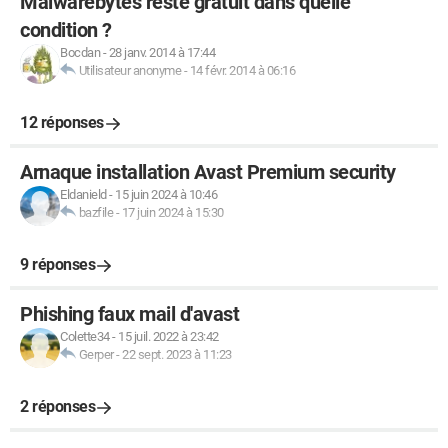
Malwarebytes reste gratuit dans quelle
condition ?
Bocdan
-
28 janv. 2014 à 17:44
Utilisateur anonyme
-
14 févr. 2014 à 06:16
12 réponses
Arnaque installation Avast Premium security
Eldanield
-
15 juin 2024 à 10:46
bazfile
-
17 juin 2024 à 15:30
9 réponses
Phishing faux mail d'avast
Colette34
-
15 juil. 2022 à 23:42
Gerper
-
22 sept. 2023 à 11:23
2 réponses