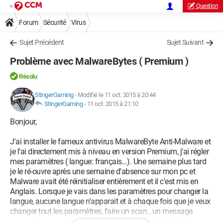
Question
Forum
Sécurité
Virus
Sujet Précédent
Sujet Suivant
Problème avec MalwareBytes ( Premium )
Résolu
StingerGaming
-
Modifié le 11 oct. 2015 à 20:44
StingerGaming
-
11 oct. 2015 à 21:10
Bonjour,
J'ai installer le fameux antivirus MalwareByte Anti-Malware et
je l'ai directement mis à niveau en version Premium, j'ai régler
mes paramètres ( langue: français...). Une semaine plus tard
je le ré-ouvre après une semaine d'absence sur mon pc et
Malware avait été réinitialiser entièrement et il c'est mis en
Anglais. Lorsque je vais dans les paramètres pour changer la
langue, aucune langue n'apparait et à chaque fois que je veux
changer tout les paramètres, faire un scan...un message
apparait en me disant que Malware à cesser de fonctionner.