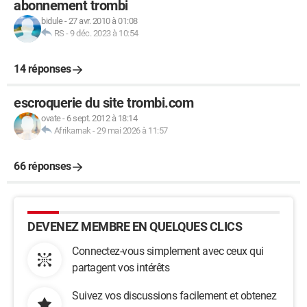
abonnement trombi
bidule
-
27 avr. 2010 à 01:08
RS
-
9 déc. 2023 à 10:54
14 réponses
escroquerie du site trombi.com
ovate
-
6 sept. 2012 à 18:14
Afrikarnak
-
29 mai 2026 à 11:57
66 réponses
DEVENEZ MEMBRE EN QUELQUES CLICS
Connectez-vous simplement avec ceux qui
partagent vos intérêts
Suivez vos discussions facilement et obtenez