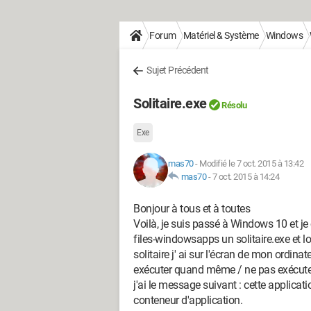
Forum
Matériel & Système
Windows
Sujet Précédent
Solitaire.exe
Résolu
Exe
mas70
-
Modifié le 7 oct. 2015 à 13:42
mas70
-
7 oct. 2015 à 14:24
Bonjour à tous et à toutes
Voilà, je suis passé à Windows 10 et je c
files-windowsapps un solitaire.exe et lor
solitaire j' ai sur l'écran de mon ordin
exécuter quand même / ne pas exécuter 
j'ai le message suivant : cette applicat
conteneur d'application.