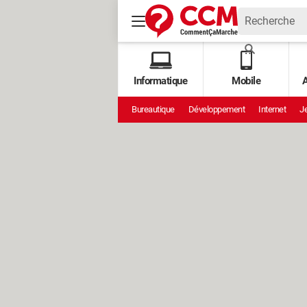
Informatique
Mobile
A
Bureautique
Développement
Internet
Je