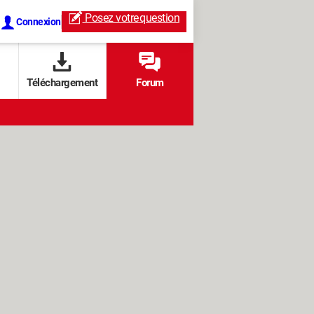
Posez votre
question
Connexion
Téléchargement
Forum