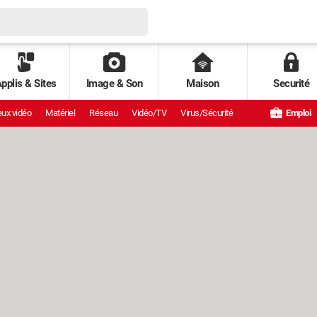
pplis & Sites
Image & Son
Maison
Securité
ux vidéo
Matériel
Réseau
Vidéo/TV
Virus/Sécurité
Emploi