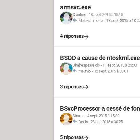
armsvc.exe
Overlord
-
13 sept. 2015 à 15:15
Malekal_morte-
-
13 sept. 2015 à 18:2
4 réponses
BSOD a cause de ntoskrnl.exe
Shakespearelolo
-
11 sept. 2015 à 23:30
meuhlol
-
12 sept. 2015 à 05:01
3 réponses
BSvcProcessor a cessé de fon
Storms
-
4 sept. 2015 à 15:02
Denis
-
28 oct. 2015 à 00:25
5 réponses