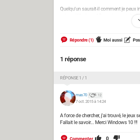
Quelqu'un saurait-il comment je peux ins
suis en Windows 10, version gratuite à
Merci d'avance.
Répondre (1)
Moi aussi
Pose
1 réponse
RÉPONSE 1 / 1
mas70
12
7 oct. 2015 à 14:24
A force de chercher, j'ai trouvé, le jeux
Fallait le savoir... Merci Windows 10 !!!
0
Commenter