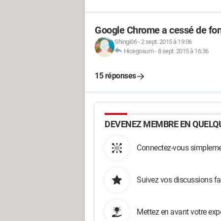
Google Chrome a cessé de fon
Shingi06
-
2 sept. 2015 à 19:06
Hicegosum
-
8 sept. 2015 à 16:36
15 réponses
DEVENEZ MEMBRE EN QUELQU
Connectez-vous simplemen
Suivez vos discussions fa
Mettez en avant votre exp