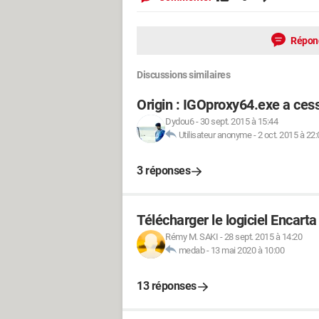
Répon
Discussions similaires
Origin : IGOproxy64.exe a ces
Dydou6
-
30 sept. 2015 à 15:44
Utilisateur anonyme
-
2 oct. 2015 à 22:
3 réponses
Télécharger le logiciel Encarta
Rémy M. SAKI
-
28 sept. 2015 à 14:20
medab
-
13 mai 2020 à 10:00
13 réponses