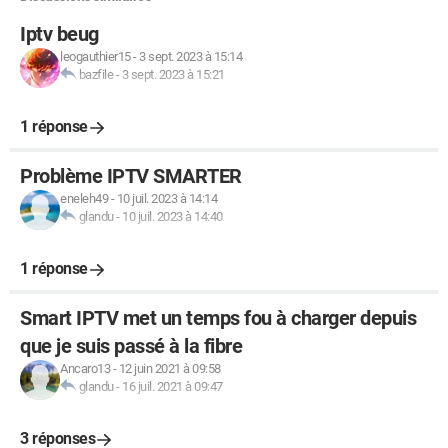
Iptv beug
leogauthier15
-
3 sept. 2023 à 15:14
bazfile
-
3 sept. 2023 à 15:21
1 réponse
Problème IPTV SMARTER
eneleh49
-
10 juil. 2023 à 14:14
glandu
-
10 juil. 2023 à 14:40
1 réponse
Smart IPTV met un temps fou à charger depuis
que je suis passé à la fibre
Ancaro13
-
12 juin 2021 à 09:58
glandu
-
16 juil. 2021 à 09:47
3 réponses