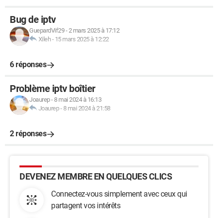
Bug de iptv
GuepardVif29
-
2 mars 2025 à 17:12
Xileh
-
15 mars 2025 à 12:22
6 réponses
Problème iptv boîtier
Joaurep
-
8 mai 2024 à 16:13
Joaurep
-
8 mai 2024 à 21:58
2 réponses
DEVENEZ MEMBRE EN QUELQUES CLICS
Connectez-vous simplement avec ceux qui
partagent vos intérêts