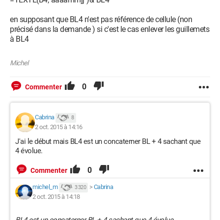
en supposant que BL4 n'est pas référence de cellule (non
précisé dans la demande ) si c'est le cas enlever les guillemets
à BL4
Michel
0
Commenter
Cabrina
8
2 oct. 2015 à 14:16
J'ai le début mais BL4 est un concaterner BL + 4 sachant que
4 évolue.
0
Commenter
michel_m
>
Cabrina
3 320
2 oct. 2015 à 14:18