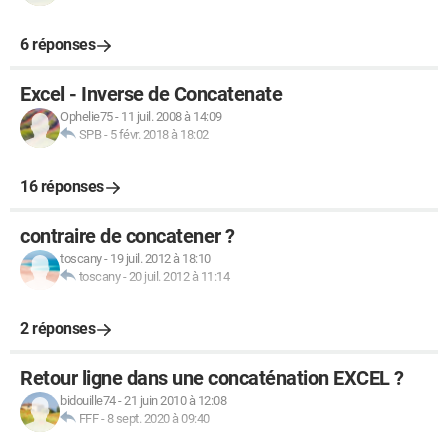
6 réponses
Excel - Inverse de Concatenate
Ophelie75
-
11 juil. 2008 à 14:09
SPB
-
5 févr. 2018 à 18:02
16 réponses
contraire de concatener ?
toscany
-
19 juil. 2012 à 18:10
toscany
-
20 juil. 2012 à 11:14
2 réponses
Retour ligne dans une concaténation EXCEL ?
bidouille74
-
21 juin 2010 à 12:08
FFF
-
8 sept. 2020 à 09:40