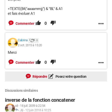
=TEXTE(B4;"aaaammjj") & "BL" & A1
et fais évoluer A1
0
Commenter
Cabrina
8
2 oct. 2015 à 15:20
Merci
0
Commenter
Répondre
Posez votre question
Discussions similaires
inverse de la fonction concatener
ali
-
18 juil. 2009 à 22:54
Jiji
-
12 juin 2018 à 10:25