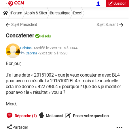
Question
Forum
Applis & Sites
Bureautique
Excel
Sujet Précédent
Sujet Suivant
Concatener
Résolu
Cabrina
-
Modifié le 2 oct. 2015 à 13:44
Cabrina
-
2 oct. 2015 à 15:20
Bonjour,
J'ai une date « 20151002 » que je veux concatener avec BL4
pour avoir un résultat « 20151002BL4 » mais à leur actuelle
cela me donne « 42279BL4 » pourquoi ? Que dois-je modifier
pour avoir le « résultat » voulu ?
Merci,
Répondre (1)
Moi aussi
Posez votre question
Partager