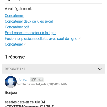
A voir également:
Concaterner
Concatener deux cellules excel
Concaténer pdf
Excel concatener retour à la ligne
Fusionner plusieurs cellules avec saut de ligne
✓
Concatener
✓
1 réponse
RÉPONSE 1 / 1
michel_m
3 320
Modifié par michel_m le 2/10/2015 14:09
Bonjour
essaies date en cellule B4
=TEXTE(B4;"aaaammjj")&"BL4"