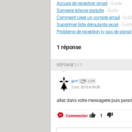
Accusé de reception gmail
- Guide
Sonnerie iphone gratuite
- Guide
Comment creer un compte email
- Gui
Supprimer liste déroulante excel
- Guid
Probleme de reception tv pas de signal
1 réponse
RÉPONSE 1 / 1
jjpot
2 259
2 oct. 2015 à 09:38
allez dans votre messagerie puis paramè
1
Commenter