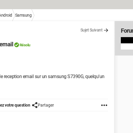
Android
Samsung
Foru
Sujet Suivant
email
Résolu
e de reception email sur un samsung S7390G, quelqu'un
z votre question
Partager