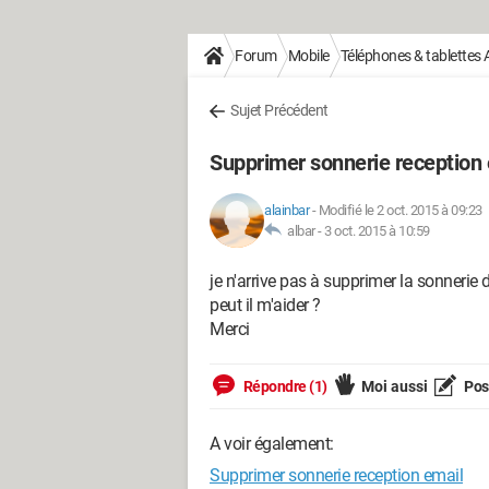
Forum
Mobile
Téléphones & tablettes 
Sujet Précédent
Supprimer sonnerie reception 
alainbar
-
Modifié le 2 oct. 2015 à 09:23
albar -
3 oct. 2015 à 10:59
je n'arrive pas à supprimer la sonneri
peut il m'aider ?
Merci
Répondre (1)
Moi aussi
Pose
A voir également:
Supprimer sonnerie reception email