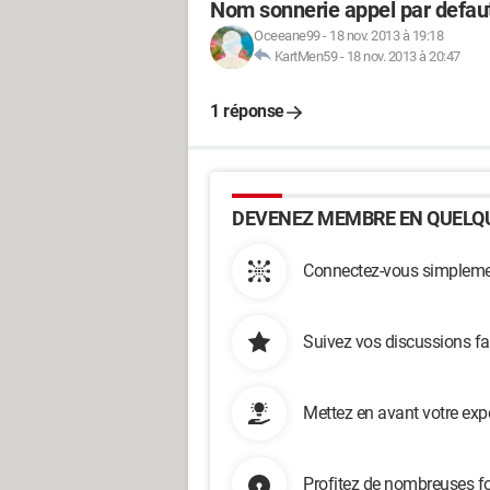
Nom sonnerie appel par defau
Oceeane99
-
18 nov. 2013 à 19:18
KartMen59
-
18 nov. 2013 à 20:47
1 réponse
DEVENEZ MEMBRE EN QUELQU
Connectez-vous simplemen
Suivez vos discussions fa
Mettez en avant votre exp
Profitez de nombreuses fo