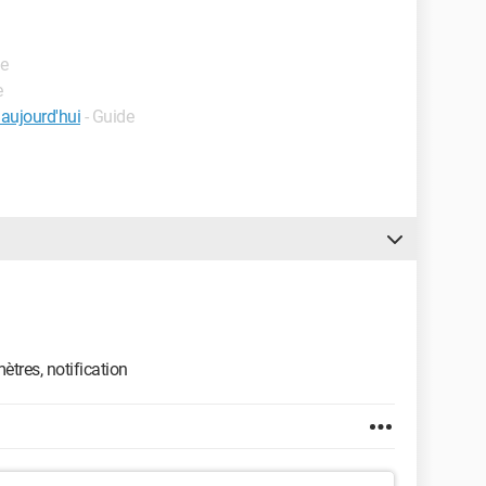
de
e
 aujourd'hui
- Guide
tres, notification