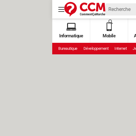
Informatique
Mobile
A
Bureautique
Développement
Internet
Je