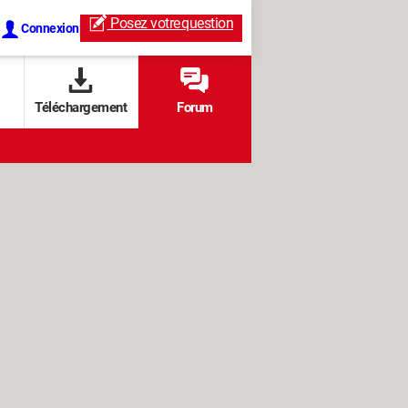
Posez votre
question
Connexion
Téléchargement
Forum