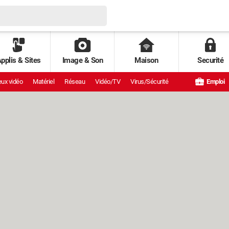
pplis & Sites
Image & Son
Maison
Securité
ux vidéo
Matériel
Réseau
Vidéo/TV
Virus/Sécurité
Emploi