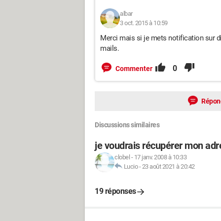
albar
3 oct. 2015 à 10:59
Merci mais si je mets notification sur di
mails.
0
Commenter
Répon
Discussions similaires
je voudrais récupérer mon adr
clobel
-
17 janv. 2008 à 10:33
Lucio
-
23 août 2021 à 20:42
19 réponses