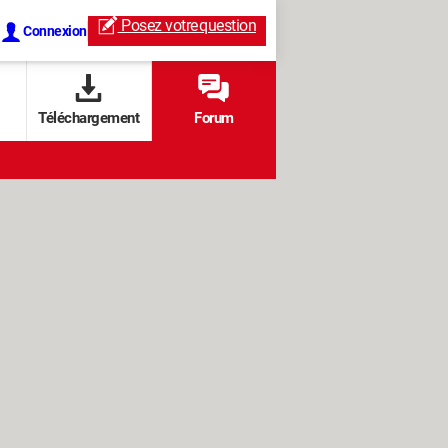
Posez votre
question
Connexion
Téléchargement
Forum