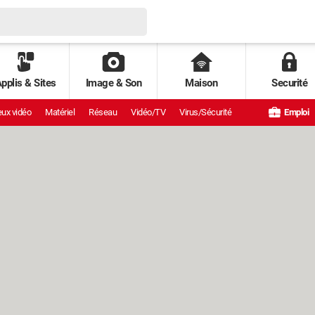
pplis & Sites
Image & Son
Maison
Securité
ux vidéo
Matériel
Réseau
Vidéo/TV
Virus/Sécurité
Emploi