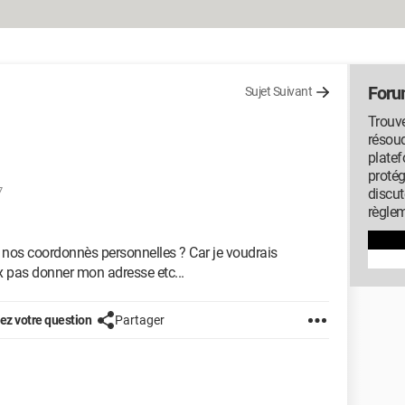
Foru
Sujet Suivant
Trouv
résou
platef
protég
7
discut
règlem
t nos coordonnès personnelles ? Car je voudrais
x pas donner mon adresse etc...
z votre question
Partager