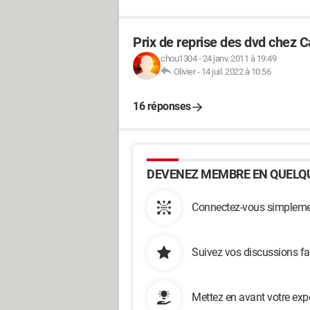
Prix de reprise des dvd chez 
chou1304
-
24 janv. 2011 à 19:49
Olivier
-
14 juil. 2022 à 10:56
16 réponses
DEVENEZ MEMBRE EN QUELQU
Connectez-vous simplemen
Suivez vos discussions fa
Mettez en avant votre exp