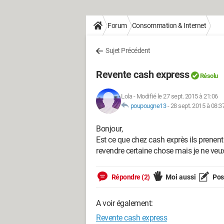
Forum
Consommation & Internet
Sujet Précédent
Revente cash express
Résolu
Lola
-
Modifié le 27 sept. 2015 à 21:06
poupougne13
-
28 sept. 2015 à 08:3
Bonjour,
Est ce que chez cash exprès ils prenen
revendre certaine chose mais je ne veu
Répondre (2)
Moi aussi
Pose
A voir également:
Revente cash express