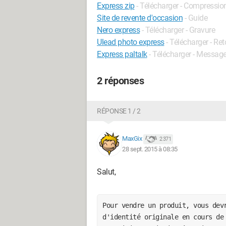
Express zip
- Télécharger - Compressi
Site de revente d'occasion
- Guide
Nero express
- Télécharger - Gravure
Ulead photo express
- Télécharger - R
Express paltalk
- Télécharger - Message
2 réponses
RÉPONSE 1 / 2
MaxGix
2 371
28 sept. 2015 à 08:35
Salut,
Pour vendre un produit, vous devr
d'identité originale en cours de 