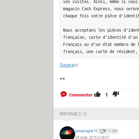
vos visites. Ainsi, même si vous 
magasin Cash Express, nous serons
chaque fois votre pièce d'identi
Nous acceptons les pièces d'ident
française, carte d'identité d'un 
Français ou d'un état membre de l
français, une carte de résident,
Source
++
1
Commenter
RÉPONSE 2 / 2
poupougne13
11 050
28 sept. 2015 à 08:37