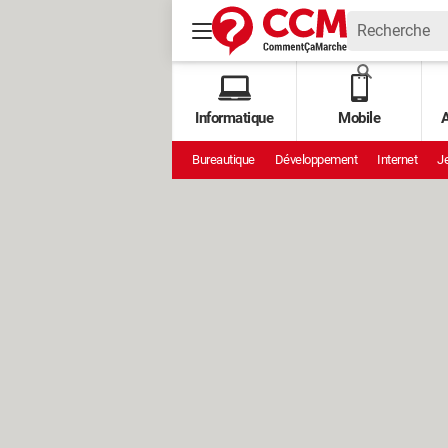
Informatique
Mobile
A
Bureautique
Développement
Internet
Je