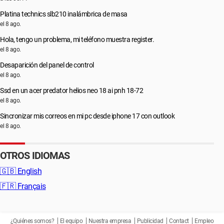
Platina technics slb210 inalámbrica de masa
el 8 ago.
Hola, tengo un problema, mi teléfono muestra register.
el 8 ago.
Desaparición del panel de control
el 8 ago.
Ssd en un acer predator helios neo 18 ai pnh 18-72
el 8 ago.
Sincronizar mis correos en mi pc desde iphone 17 con outlook
el 8 ago.
OTROS IDIOMAS
🇬🇧
English
🇫🇷
Français
¿Quiénes somos?
El equipo
Nuestra empresa
Publicidad
Contact
Empleo