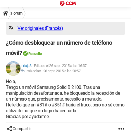
Forum
Ver originales (Francés)
¿Cómo desbloquear un número de teléfono
móvil?
Resuelto
sirioja3
-
Editado el 26 sept. 2015 a las 16:37
mikaelac -
26 sept. 2015 a las 20:57
Hola,
Tengo un móvil Samsung Solid B 2100. Tras una
manipulación desafortunada, he bloqueado la recepción de
un número que, precisamente, necesito a menudo.
He leído que un #31# o #351# haría el truco, pero no sé cómo
utilizarlo porque no logro hacer nada.
Gracias por ayudarme.
Compartir