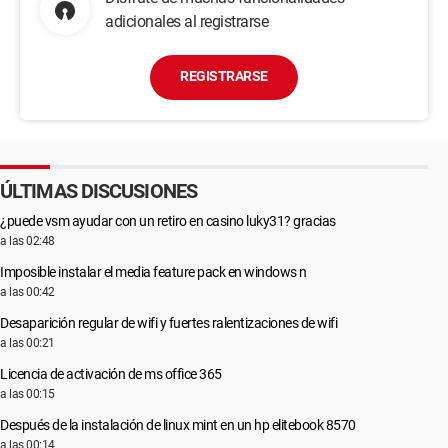
adicionales al registrarse
REGISTRARSE
ÚLTIMAS DISCUSIONES
¿puede vsm ayudar con un retiro en casino luky31? gracias
a las 02:48
Imposible instalar el media feature pack en windows n
a las 00:42
Desaparición regular de wifi y fuertes ralentizaciones de wifi
a las 00:21
Licencia de activación de ms office 365
a las 00:15
Después de la instalación de linux mint en un hp elitebook 8570
a las 00:14