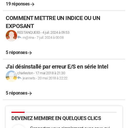
19 réponses
COMMENT METTRE UN INDICE OU UN
EXPOSANT
RESTANQUE83
-
4 juil. 2024 à 09:53
m@rina
-
7 juil. 2024 à 00:08
5 réponses
J'ai désinstallé par erreur E/S en série Intel
charleston
-
17 mai 2018 à 21:30
jeannets
-
20 mai 2018 à 22:22
5 réponses
DEVENEZ MEMBRE EN QUELQUES CLICS