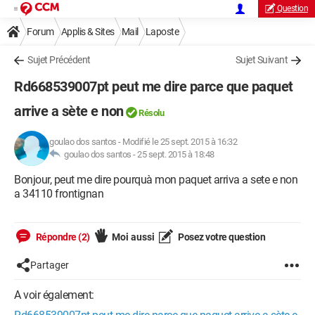
Question
Forum
Applis & Sites
Mail
Laposte
Sujet Précédent
Sujet Suivant
Rd668539007pt peut me dire parce que paquet
arrive a sète e non
Résolu
goulao dos santos
-
Modifié le 25 sept. 2015 à 16:32
goulao dos santos -
25 sept. 2015 à 18:48
Bonjour, peut me dire pourquà mon paquet arriva a sete e non
a 34110 frontignan
Répondre (2)
Moi aussi
Posez votre question
Partager
A voir également: