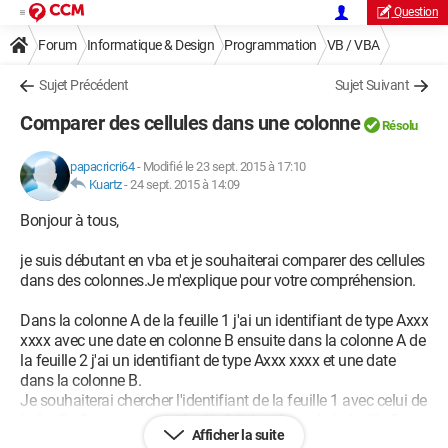
Question
Forum
Informatique & Design
Programmation
VB / VBA
Sujet Précédent
Sujet Suivant
Comparer des cellules dans une colonne
Résolu
papacricri64
-
Modifié le 23 sept. 2015 à 17:10
Kuartz
-
24 sept. 2015 à 14:09
Bonjour à tous,
je suis débutant en vba et je souhaiterai comparer des cellules
dans des colonnes.Je m'explique pour votre compréhension.
Dans la colonne A de la feuille 1 j'ai un identifiant de type Axxx
xxxx avec une date en colonne B ensuite dans la colonne A de
la feuille 2 j'ai un identifiant de type Axxx xxxx et une date
dans la colonne B.
Je souhaiterai chercher l'identifiant de la feuille 1 avec celui de
la feuille 2 et recopier en feuille 3 l'identifiant de la feuille 2
Afficher la suite
avec la nouvelle date de la feuille 2.