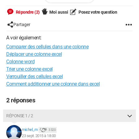
J'espère avoir été très explicite.
Répondre (2)
Moi aussi
Posez votre question
Merci d'avance pour votre retour.
Partager
A voir également:
Comparer des cellules dans une colonne
Déplacer une colonne excel
Colonne word
Trier une colonne excel
Verrouiller des cellules excel
Comment additionner une colonne dans excel
2 réponses
RÉPONSE 1 / 2
michel_m
3 320
23 sept. 2015 à 18:00