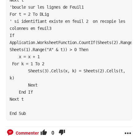
'boucle sur les lignes de Feuil1

For t = 2 To DLig

' si identifiant existe en feuil 2  on recopie les 
colonnes en feuil3

If 
Application.WorksheetFunction.CountIf(Sheets(2).Range("A
Sheets(1).Range("A" & t)) > 0 Then

    x = x + 1

 For k = 1 To 2

        Sheets(3).Cells(x, k) = Sheets(2).Cells(t, 
k)

        Next

    End If

Next t

End Sub
0
Commenter