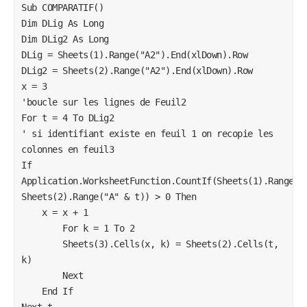
Sub COMPARATIF()

Dim DLig As Long

Dim DLig2 As Long

DLig = Sheets(1).Range("A2").End(xlDown).Row

DLig2 = Sheets(2).Range("A2").End(xlDown).Row

x = 3

'boucle sur les lignes de Feuil2

For t = 4 To DLig2

' si identifiant existe en feuil 1 on recopie les 
colonnes en feuil3

If 
Application.WorksheetFunction.CountIf(Sheets(1).Range("A
Sheets(2).Range("A" & t)) > 0 Then

    x = x + 1

        For k = 1 To 2

        Sheets(3).Cells(x, k) = Sheets(2).Cells(t, 
k)

        Next

    End If

Next t
