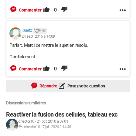
0
Commenter
Kuartz
65
24 sept. 2015 à 14:09
Parfait. Merci de mettre le sujet en résolu.
Cordialement.
0
Commenter
Répondre
Posez votre question
Discussions similaires
Reactiver la fusion des cellules, tableau exc
chector10
-
21 oct. 2010 à 09:01
chector10
-
7 juil. 2026 à 14:40