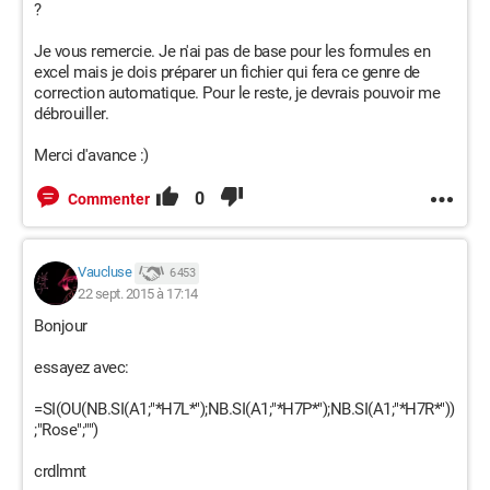
?
Je vous remercie. Je n'ai pas de base pour les formules en
excel mais je dois préparer un fichier qui fera ce genre de
correction automatique. Pour le reste, je devrais pouvoir me
débrouiller.
Merci d'avance :)
0
Commenter
Vaucluse
6 453
22 sept. 2015 à 17:14
Bonjour
essayez avec:
=SI(OU(NB.SI(A1;"*H7L*");NB.SI(A1;"*H7P*");NB.SI(A1;"*H7R*"))
;"Rose";"")
crdlmnt