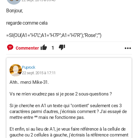
Bonjour,
regarde comme cela
=SI(OU(A1="H7L";A1="H7P";A1="H7R");"Rose";"")
1
Commenter
Puprock
22 sept. 2015 à 17:11
Ahh.. merci Mike-31.
Vs ne m'en voudrez pas si je pose 2 sous-questions ?
Si je cherche en A1 un texte qui "contient" seulement ces 3
caractères parmi d'autres, j'écrirais comment ? J'ai essayé de
mettre entre ** mais ne fonctionne pas.
Et enfin, si au lieu de A1, je veux faire référence à la cellule de
gauche ou 2 cellules à gauche, j'écrirais la référence comment