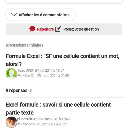
Afficher les 8 commentaires
Répondre
Posez votre question
Discussions similaires
Formule Excel : "SI" une cellule contient un mot,
alors ?
Tonio5933
-
27 juil. 2017 à 18:57
Mike-31
-
29 mars 2024 à 09:38
9 réponses
Excel formule : savoir si une cellule contient
partie texte
plunderer007
-
26 janv. 2010 à 17:43
francois
-
25 oct. 2021 à 20:27