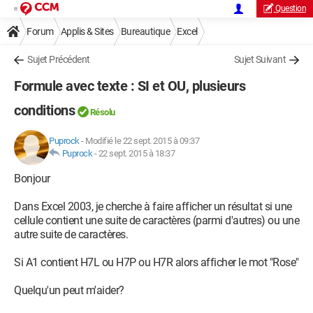
Question
Forum
Applis & Sites
Bureautique
Excel
Sujet Précédent
Sujet Suivant
Formule avec texte : SI et OU, plusieurs
conditions
Résolu
Puprock
-
Modifié le 22 sept. 2015 à 09:37
Puprock
-
22 sept. 2015 à 18:37
Bonjour
Dans Excel 2003, je cherche à faire afficher un résultat si une
cellule contient une suite de caractères (parmi d'autres) ou une
autre suite de caractères.
Si A1 contient H7L ou H7P ou H7R alors afficher le mot "Rose"
Quelqu'un peut m'aider?