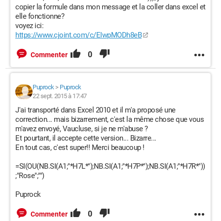
copier la formule dans mon message et la coller dans excel et
elle fonctionne?
voyez ici:
https://www.cjoint.com/c/EIwpMODh8eB
0
Commenter
Puprock
>
Puprock
22 sept. 2015 à 17:47
J'ai transporté dans Excel 2010 et il m'a proposé une
correction... mais bizarrement, c'est la même chose que vous
m'avez envoyé, Vaucluse, si je ne m'abuse ?
Et pourtant, il accepte cette version... Bizarre...
En tout cas, c'est super!! Merci beaucoup !
=SI(OU(NB.SI(A1;"*H7L*");NB.SI(A1;"*H7P*");NB.SI(A1;"*H7R*"))
;"Rose";"")
Puprock
0
Commenter