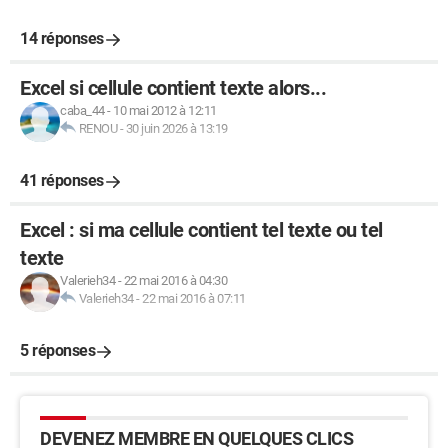
14 réponses
Excel si cellule contient texte alors...
caba_44
-
10 mai 2012 à 12:11
RENOU
-
30 juin 2026 à 13:19
41 réponses
Excel : si ma cellule contient tel texte ou tel
texte
Valerieh34
-
22 mai 2016 à 04:30
Valerieh34
-
22 mai 2016 à 07:11
5 réponses
DEVENEZ MEMBRE EN QUELQUES CLICS