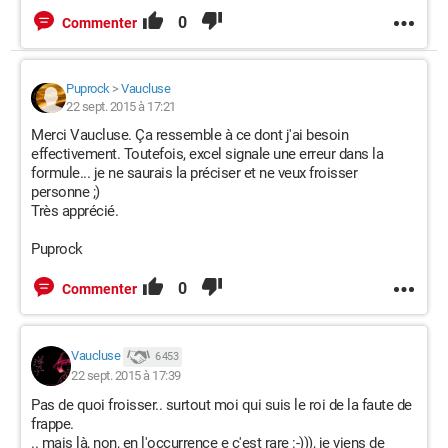
0
Commenter
Puprock
>
Vaucluse
22 sept. 2015 à 17:21
Merci Vaucluse. Ça ressemble à ce dont j'ai besoin
effectivement. Toutefois, excel signale une erreur dans la
formule... je ne saurais la préciser et ne veux froisser
personne ;)
Très apprécié.
Puprock
0
Commenter
Vaucluse
6 453
22 sept. 2015 à 17:39
Pas de quoi froisser.. surtout moi qui suis le roi de la faute de
frappe.
.. mais là, non, en l'occurrence e c'est rare :-))), je viens de