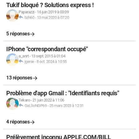
Tukif bloqué ? Solutions express !
Paparazzi
-
16 juin 2019 à 03:09
bzh60
-
13 mai 2020 à 07:20
5 réponses
IPhone "correspondant occupé"
a_anrt
-
13 sept. 2015 à 01:04
jgenie
-
8 oct. 2024 à 10:55
13 réponses
Problème d'app Gmail : "Identifiants requis"
Tekaro
-
21 juin 2022 à 11:06
GaLlIoNGP69
-
25 mars 2023 à 12:31
4 réponses
Prélèvement inconnu APPLE.COM/BILL