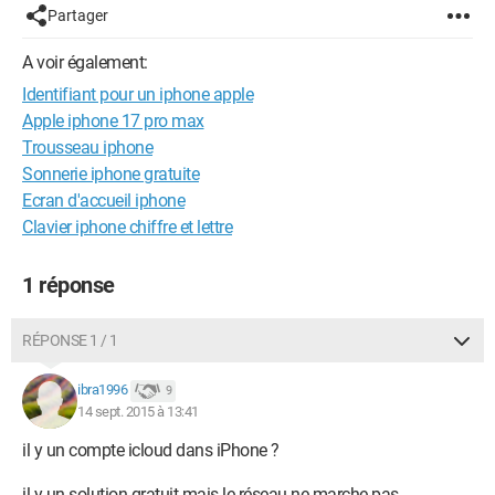
Partager
A voir également:
Identifiant pour un iphone apple
Apple iphone 17 pro max
Trousseau iphone
Sonnerie iphone gratuite
Ecran d'accueil iphone
Clavier iphone chiffre et lettre
1 réponse
RÉPONSE 1 / 1
ibra1996
9
14 sept. 2015 à 13:41
il y un compte icloud dans iPhone ?
il y un solution gratuit mais le réseau ne marche pas