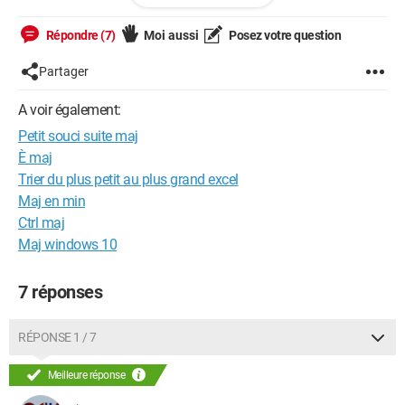
Répondre (7)
Moi aussi
Posez votre question
Ce que je pensais faire réinstaller par dessus l'ancienne
Partager
installation
A voir également:
Est ce la bonne méthode
Petit souci suite maj
Heureusement que j'ai Opera et IE qui fonctionne
È maj
Merci
Trier du plus petit au plus grand excel
Maj en min
Ctrl maj
--
Maj windows 10
Si problème il y a il existe toujours une solution
~~~~~~ Cs ~~~~~~
7 réponses
RÉPONSE 1 / 7
Meilleure réponse