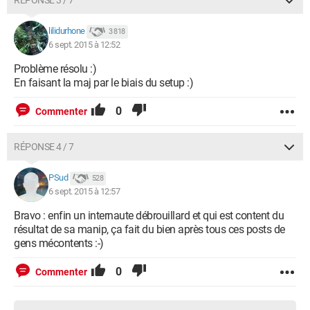
RÉPONSE 3 / 7
lilidurhone
3 818
6 sept. 2015 à 12:52
Problème résolu :)
En faisant la maj par le biais du setup :)
0
Commenter
RÉPONSE 4 / 7
PSud
528
6 sept. 2015 à 12:57
Bravo : enfin un internaute débrouillard et qui est content du
résultat de sa manip, ça fait du bien après tous ces posts de
gens mécontents :-)
0
Commenter