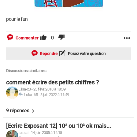
pour le fun
0
Commenter
Répondre
Posez votre question
Discussions similaires
comment écrire des petits chiffres ?
Elisa-x3
-
25 févr. 2010 à 18:09
Luka_65
-
3 juil. 2022 à 11:49
9 réponses
[Ecrire Exposant 12] 10² ou 10³ ok mais...
tessai
-
14 juin 2005 à 14:15