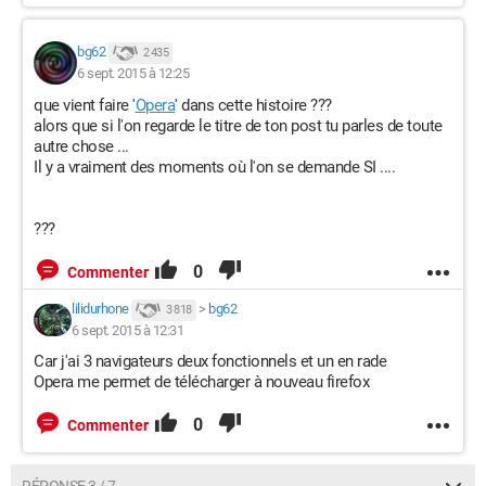
bg62
2 435
6 sept. 2015 à 12:25
que vient faire '
Opera
' dans cette histoire ???
alors que si l'on regarde le titre de ton post tu parles de toute
autre chose ...
Il y a vraiment des moments où l'on se demande SI ....
???
0
Commenter
lilidurhone
>
bg62
3 818
6 sept. 2015 à 12:31
Car j'ai 3 navigateurs deux fonctionnels et un en rade
Opera me permet de télécharger à nouveau firefox
0
Commenter