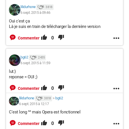
lilidurhone
3 818
6 sept. 2015 à 09:46
Oui c'est ça
Là je suis en train de télécharger la dernière version
0
Commenter
bg62
2 435
6 sept. 2015 à 11:59
lut:)
reponse = OUI ;)
0
Commenter
lilidurhone
>
bg62
3 818
6 sept. 2015 à 12:17
C'est long ^^ mais Opera est fonctionnel
0
Commenter