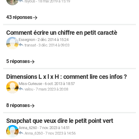
rayous
-
18 mai 2019 à 15:19
43 réponses
Comment écrire un chiffre en petit caractè
Essegnon
-
2 déc. 2014 à 15:24
transat
-
3 déc. 2014 à 09:03
5 réponses
Dimensions L x l x H : comment lire ces infos ?
Miss-Curieuse
-
6 oct. 2013 à 18:57
valou
-
7 mars 2023 à 20:08
8 réponses
Snapchat que veux dire le petit point vert
Anna_6260
-
7 nov. 2023 à 14:51
Anna_6260
-
7 nov. 2023 à 14:56