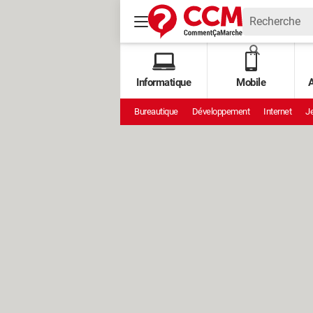
Informatique
Mobile
A
Bureautique
Développement
Internet
Je