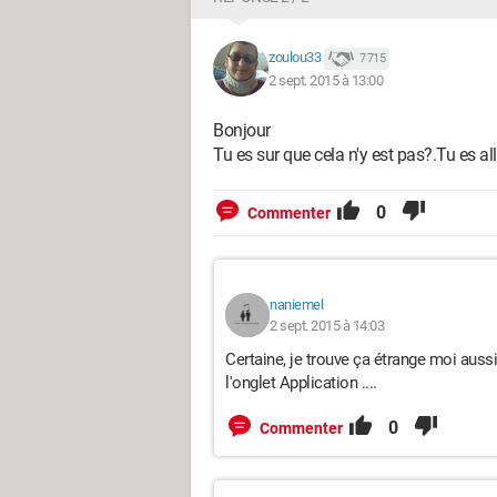
zoulou33
7 715
2 sept. 2015 à 13:00
Bonjour
Tu es sur que cela n'y est pas?.Tu es al
0
Commenter
naniemel
2 sept. 2015 à 14:03
Certaine, je trouve ça étrange moi aussi
l'onglet Application ....
0
Commenter