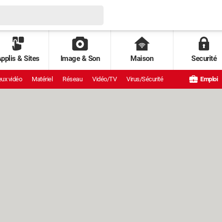
pplis & Sites
Image & Son
Maison
Securité
ux vidéo
Matériel
Réseau
Vidéo/TV
Virus/Sécurité
Emploi