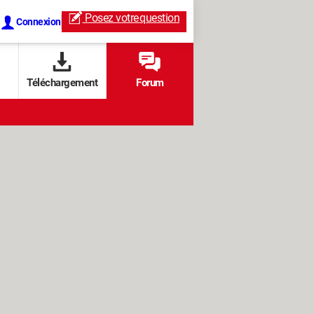
Posez votre
question
Connexion
Téléchargement
Forum