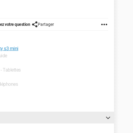
z votre question
Partager
xy s3 mini
uide
 - Tablettes
Téléphones