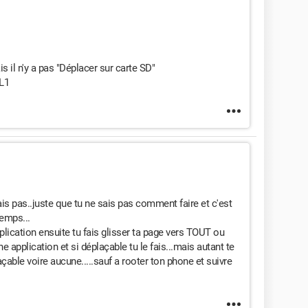
is il n'y a pas "Déplacer sur carte SD"
L1
ais pas..juste que tu ne sais pas comment faire et c'est
temps...
lication ensuite tu fais glisser ta page vers TOUT ou
e application et si déplaçable tu le fais...mais autant te
çable voire aucune.....sauf a rooter ton phone et suivre