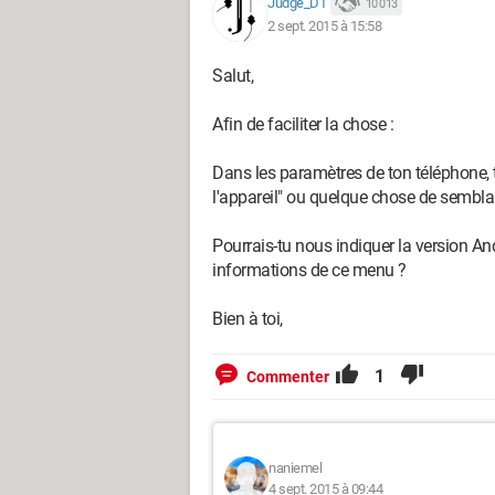
Judge_DT
10 013
2 sept. 2015 à 15:58
Salut,
Afin de faciliter la chose :
Dans les paramètres de ton téléphone, t
l'appareil" ou quelque chose de sembla
Pourrais-tu nous indiquer la version An
informations de ce menu ?
Bien à toi,
1
Commenter
naniemel
4 sept. 2015 à 09:44