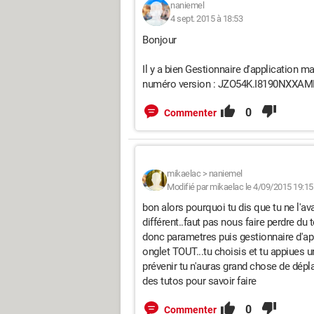
naniemel
4 sept. 2015 à 18:53
Bonjour
Il y a bien Gestionnaire d'application ma
numéro version : JZO54K.I8190NXXAM
0
Commenter
mikaelac
>
naniemel
Modifié par mikaelac le 4/09/2015 19:15
bon alors pourquoi tu dis que tu ne l'av
différent..faut pas nous faire perdre du 
donc parametres puis gestionnaire d'app
onglet TOUT...tu choisis et tu appiues un
prévenir tu n'auras grand chose de dépla
des tutos pour savoir faire
0
Commenter