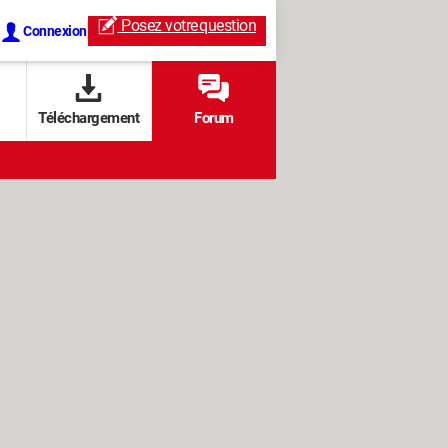
Posez votre
question
Connexion
Téléchargement
Forum