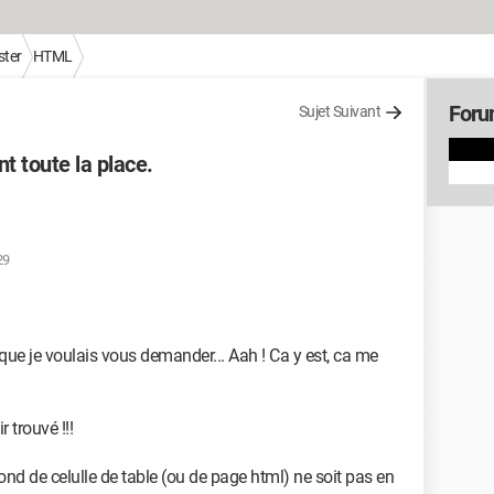
ter
HTML
For
Sujet Suivant
 toute la place.
29
 que je voulais vous demander... Aah ! Ca y est, ca me
r trouvé !!!
d de celulle de table (ou de page html) ne soit pas en