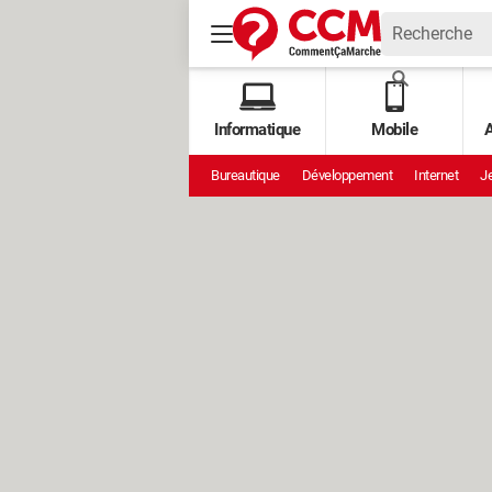
Informatique
Mobile
A
Bureautique
Développement
Internet
Je