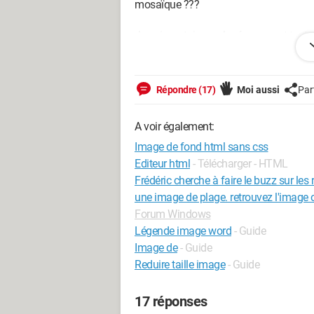
mosaïque ???
Je suis certain que la réponse est toute
Merci d'avance pour votre aide.
Répondre (17)
Moi aussi
Par
A voir également:
Image de fond html sans css
Editeur html
- Télécharger - HTML
Frédéric cherche à faire le buzz sur le
une image de plage. retrouvez l'image 
Forum Windows
Légende image word
- Guide
Image de
- Guide
Reduire taille image
- Guide
17 réponses