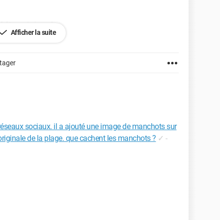
 bête mais je ne la trouve pas.
Afficher la suite
tager
s réseaux sociaux. il a ajouté une image de manchots sur
originale de la plage. que cachent les manchots ?
✓
-