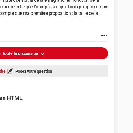
 sorte que soit la cellule s'agrandi en fonction de la
la même taille que l'image), soit que l'image raptissi mais
compte que ma première proposition : la taille de la
r toute la discussion
dre
Posez votre question
e en HTML