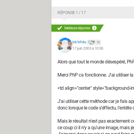
RÉPONSE 1 / 17
Meilleure réponse
Mr.White
53
17 juin 2003 à 10:38
Alors que tout le monde désespéré, PhP 
Merci PhP ca fonctionne. J'ai utiliser la
<td align="center" style="background-ima
J'ai utiliser cette méthode car je fais 
donc lorsque le code s'éffectu, l'entête 
Mais le résultat n'est pas exactement ce
ce coup ci il n'y a qu'une image, mais je