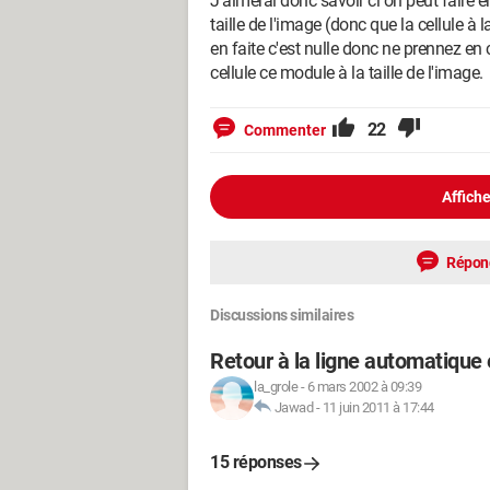
J'aimerai donc savoir ci on peut faire en
taille de l'image (donc que la cellule à 
en faite c'est nulle donc ne prennez en 
cellule ce module à la taille de l'image.
22
Commenter
Affiche
Répon
Discussions similaires
Retour à la ligne automatiqu
la_grole
-
6 mars 2002 à 09:39
Jawad
-
11 juin 2011 à 17:44
15 réponses