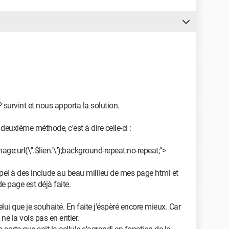
survint et nous apporta la solution.
 deuxième méthode, c'est à dire celle-ci :
ge:url(\''.$lien.'\');background-repeat:no-repeat;">
appel à des include au beau millieu de mes page html et
de page est déjà faite.
lui que je souhaité. En faite j'éspèré encore mieux. Car
 ne la vois pas en entier.