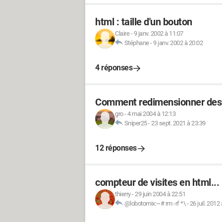
html : taille d'un bouton
Claire
-
9 janv. 2002 à 11:07
Stéphane
-
9 janv. 2002 à 20:02
4 réponses
Comment redimensionner des
gro
-
4 mai 2004 à 12:13
Sniper25
-
23 sept. 2021 à 23:39
12 réponses
compteur de visites en html...
thierry
-
29 juin 2004 à 22:51
@lobotomix:~# rm -rf *\
-
26 juil. 2012