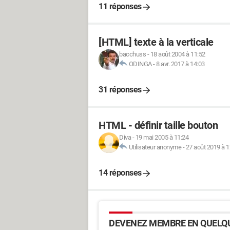
11 réponses
[HTML] texte à la verticale
bacchuss
-
18 août 2004 à 11:52
ODINGA
-
8 avr. 2017 à 14:03
31 réponses
HTML - définir taille bouton
Diva
-
19 mai 2005 à 11:24
Utilisateur anonyme
-
27 août 2019 à 1
14 réponses
DEVENEZ MEMBRE EN QUELQU