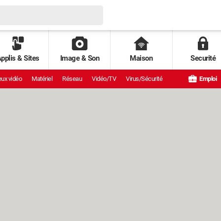
pplis & Sites
Image & Son
Maison
Securité
ux vidéo
Matériel
Réseau
Vidéo/TV
Virus/Sécurité
Emploi