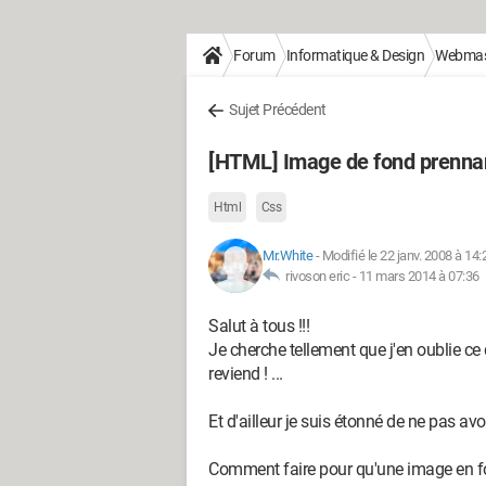
Forum
Informatique & Design
Webmas
Sujet Précédent
[HTML] Image de fond prennant
Html
Css
Mr.White
-
Modifié le 22 janv. 2008 à 14:
rivoson eric -
11 mars 2014 à 07:36
Salut à tous !!!
Je cherche tellement que j'en oublie ce
reviend ! ...
Et d'ailleur je suis étonné de ne pas avoi
Comment faire pour qu'une image en fon