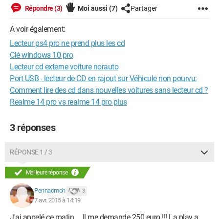
Répondre (3)
Moi aussi
(7)
Partager
A voir également:
Lecteur ps4 pro ne prend plus les cd
Clé windows 10 pro
Lecteur cd externe voiture norauto
Port USB - lecteur de CD en rajout sur Véhicule non pourvu:
Comment lire des cd dans nouvelles voitures sans lecteur cd ?
Realme 14 pro vs realme 14 pro plus
3 réponses
RÉPONSE 1 / 3
Meilleure réponse
Pennacmoh
3
7 avr. 2015 à 14:19
J'ai appelé ce matin ... Il me demande 250 euro !!! La play a