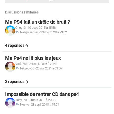
Discussions similaires
Ma PS4 fait un drôle de bruit ?
Oney13
-
10 sept. 2015 à 15:58
Nazgulsensei
-
13 nov. 2020 à 23:02
4 réponses
Ma Ps4 ne lit plus les jeux
Vadu784
-
24 sept. 2016 à 20:48
Nikzeby06
-
20 avr. 2021 à 03:56
2 réponses
Impossible de rentrer CD dans ps4
Tony960
-
3 mars 2018 à 20:18
Nesko
-
23 sept. 2018 à 15:01