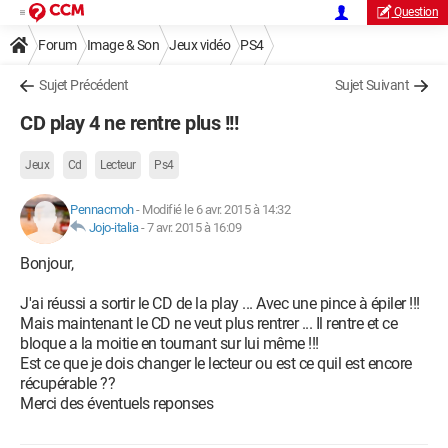
Question
Forum
Image & Son
Jeux vidéo
PS4
Sujet Précédent
Sujet Suivant
CD play 4 ne rentre plus !!!
Jeux
Cd
Lecteur
Ps4
Pennacmoh
-
Modifié le 6 avr. 2015 à 14:32
Jojo-italia
-
7 avr. 2015 à 16:09
Bonjour,
J'ai réussi a sortir le CD de la play ... Avec une pince à épiler !!!
Mais maintenant le CD ne veut plus rentrer ... Il rentre et ce
bloque a la moitie en tournant sur lui même !!!
Est ce que je dois changer le lecteur ou est ce quil est encore
récupérable ??
Merci des éventuels reponses