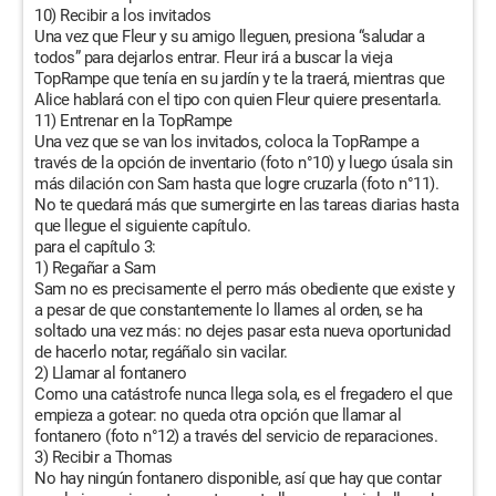
10) Recibir a los invitados
Una vez que Fleur y su amigo lleguen, presiona “saludar a
todos” para dejarlos entrar. Fleur irá a buscar la vieja
TopRampe que tenía en su jardín y te la traerá, mientras que
Alice hablará con el tipo con quien Fleur quiere presentarla.
11) Entrenar en la TopRampe
Una vez que se van los invitados, coloca la TopRampe a
través de la opción de inventario (foto n°10) y luego úsala sin
más dilación con Sam hasta que logre cruzarla (foto n°11).
No te quedará más que sumergirte en las tareas diarias hasta
que llegue el siguiente capítulo.
para el capítulo 3:
1) Regañar a Sam
Sam no es precisamente el perro más obediente que existe y
a pesar de que constantemente lo llames al orden, se ha
soltado una vez más: no dejes pasar esta nueva oportunidad
de hacerlo notar, regáñalo sin vacilar.
2) Llamar al fontanero
Como una catástrofe nunca llega sola, es el fregadero el que
empieza a gotear: no queda otra opción que llamar al
fontanero (foto n°12) a través del servicio de reparaciones.
3) Recibir a Thomas
No hay ningún fontanero disponible, así que hay que contar