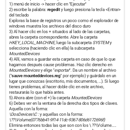
1) menú de inicio -> hacer clic en "Ejecutar"
2) escribe la palabra:
regedit
y luego presiona la tecla <Entrar>
del teclado
Exploras la base de registros un poco como el explorador de
windows muestra los archivos del disco duro
3) Al hacer clic en los + situados al lado de las carpetas,
abres la carpeta correspondiente. Abre la carpeta
HKEY_LOCAL_MACHINE
, luego la subcarpeta
SYSTEM
y
selecciona (haciendo clic en ella) la subcarpeta
MountedDevices
4) Allí, vamos a guardar esta carpeta en caso de que lo que
hagamos después cause problemas. Haz clic derecho en
MountedDevices
y elige "
exportar
". Da un nombre al archivo
("
sauve mounteddevices.reg
" por ejemplo) y guárdalo en un
lugar que conozcas (escritorio, mis documentos, …). Si luego
tienes problemas, al hacer doble clic en este archivo,
restaurarás lo que había antes.
5) Ahora abre (con el +) la carpeta
MountedDevices
6) Debes ver en la ventana de la derecha dos tipos de claves.
Aquella con la forma:
\DosDevices\C :
y aquellas con la forma:
\??\Volume{0776bb41-9f14-11dc-9367-806d6172696f}
Elimina entonces todas las que son con los \ ??\Volume…..