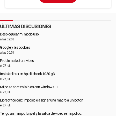
ÚLTIMAS DISCUSIONES
Desbloquear mi modo usb
a las 02:08
Google y las cookies
a las 00:51
Problema lectura video
el 27 jul.
Instalar linux en hp elitebook 1030 g3
el 27 jul.
Mi pc se abre en la bios con windows 11
el 27 jul.
Libreoffice calc: imposible asignar una macro a un botón
el 27 jul.
Tengo un mini pc funyet y la salida de video se ha jodido.