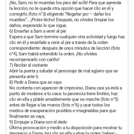
¡No, Sam, no te muerdas los pies del sofá! Para que aprenda
la lección, no te queda otra opción que hacer clic en él y
corregirlo (foto n°3) eligiendo “Regañar por – dañar los
muebles”… ¡Pobre bicho! Después, no olvides limpiar los
daños, esperando lo que sigue.
6) Enseñar a Sam a venir al pie
Espera a que Sam termine cualquier otra actividad y luego haz
clic en él y enséñale a venir al pie a través de la orden
correspondiente: después de unos minutos de lección (foto
n°4), Sam habrá entendido la orden. ¡No olvides
recompensarlo con cariño!
7) Recibir al visitante
Abrir la puerta y saludar al personaje de mal agüero que se
presenta ante ti.
8) Pedir a Diana que se vaya
No contenta con aparecer de improviso, Diana casi ya está a
punto de mudarse a tu casa: tu paciencia tiene límites, haz
clic en ella y pídele amablemente que se marche (foto n°5)
antes de llegar a las manos (foto n°6) y usar todos los
medios de exasperación posibles e imaginables para que
finalmente se vaya.
9) Empujar a Diana con el dedo
Última provocación y medio a tu disposición para mostrar tu
desprecio a Diana, haz clic en ella y elige la orden "pelear -