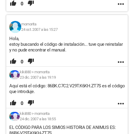
0
momorita
24 oct. 2007 a las 15:27
Hola,
estoy buscando el código de instalación... tuve que reinstalar
y no pude encontrar el manual.
0
kiki880
>
momorita
23 dic. 2007 a las 19:19
Aquí está el código: 86BK.C7C2.V29T.K6KH.ZT7S es el código
que introduje.
0
kiki880
>
momorita
24 dic. 2007 a las 18:55
EL CÓDIGO PARA LOS SIMIOS HISTORIA DE ANIMUS ES:
86BK-V29T-K6KH-ZT7S