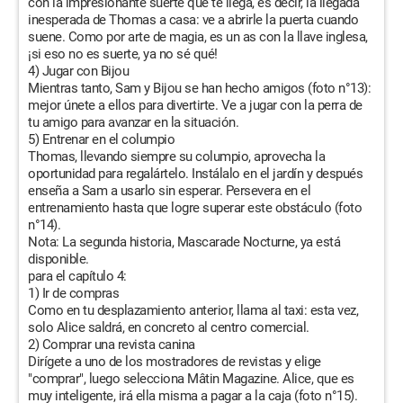
con la impresionante suerte que te llega, es decir, la llegada
inesperada de Thomas a casa: ve a abrirle la puerta cuando
suene. Como por arte de magia, es un as con la llave inglesa,
¡si eso no es suerte, ya no sé qué!
4) Jugar con Bijou
Mientras tanto, Sam y Bijou se han hecho amigos (foto n°13):
mejor únete a ellos para divertirte. Ve a jugar con la perra de
tu amigo para avanzar en la situación.
5) Entrenar en el columpio
Thomas, llevando siempre su columpio, aprovecha la
oportunidad para regalártelo. Instálalo en el jardín y después
enseña a Sam a usarlo sin esperar. Persevera en el
entrenamiento hasta que logre superar este obstáculo (foto
n°14).
Nota: La segunda historia, Mascarade Nocturne, ya está
disponible.
para el capítulo 4:
1) Ir de compras
Como en tu desplazamiento anterior, llama al taxi: esta vez,
solo Alice saldrá, en concreto al centro comercial.
2) Comprar una revista canina
Dirígete a uno de los mostradores de revistas y elige
"comprar", luego selecciona Mâtin Magazine. Alice, que es
muy inteligente, irá ella misma a pagar a la caja (foto n°15).