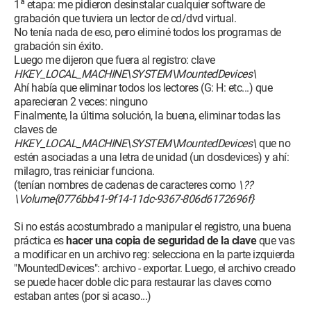
1ª etapa: me pidieron desinstalar cualquier software de
grabación que tuviera un lector de cd/dvd virtual.
No tenía nada de eso, pero eliminé todos los programas de
grabación sin éxito.
Luego me dijeron que fuera al registro: clave
HKEY_LOCAL_MACHINE\SYSTEM\MountedDevices\
Ahí había que eliminar todos los lectores (G: H: etc...) que
aparecieran 2 veces: ninguno
Finalmente, la última solución, la buena, eliminar todas las
claves de
HKEY_LOCAL_MACHINE\SYSTEM\MountedDevices\
que no
estén asociadas a una letra de unidad (un dosdevices) y ahí:
milagro, tras reiniciar funciona.
(tenían nombres de cadenas de caracteres como
\??
\Volume{0776bb41-9f14-11dc-9367-806d6172696f}
Si no estás acostumbrado a manipular el registro, una buena
práctica es
hacer una copia de seguridad de la clave
que vas
a modificar en un archivo reg: selecciona en la parte izquierda
"MountedDevices": archivo - exportar. Luego, el archivo creado
se puede hacer doble clic para restaurar las claves como
estaban antes (por si acaso...)