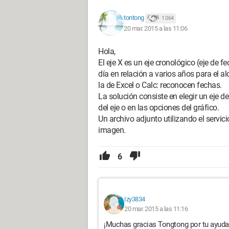
tontong
1 064
20 mar. 2015 a las 11:06
Hola,
El eje X es un eje cronológico (eje de 
día en relación a varios años para el al
la de Excel o Calc: reconocen fechas.
La solución consiste en elegir un eje de
del eje o en las opciones del gráfico.
Un archivo adjunto utilizando el servi
imagen.
6
Izy3834
20 mar. 2015 a las 11:16
¡Muchas gracias Tongtong por tu ayuda,