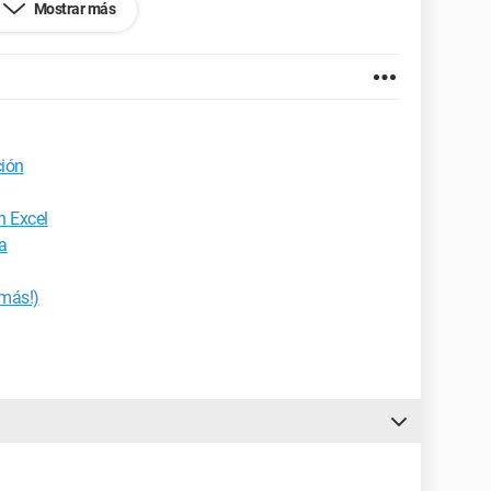
Mostrar más
ción
n Excel
ja
 más!)