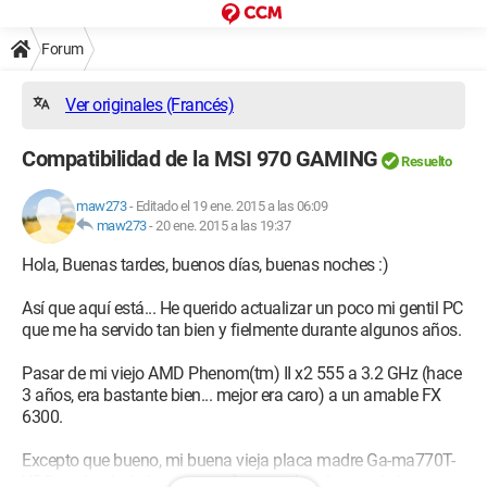
Forum
Ver originales (Francés)
Compatibilidad de la MSI 970 GAMING
Resuelto
maw273
-
Editado el 19 ene. 2015 a las 06:09
maw273
-
20 ene. 2015 a las 19:37
Hola, Buenas tardes, buenos días, buenas noches :)
Así que aquí está... He querido actualizar un poco mi gentil PC
que me ha servido tan bien y fielmente durante algunos años.
Pasar de mi viejo AMD Phenom(tm) II x2 555 a 3.2 GHz (hace
3 años, era bastante bien... mejor era caro) a un amable FX
6300.
Excepto que bueno, mi buena vieja placa madre Ga-ma770T-
UD3 me ha dado la sorpresa (bueno, sí, creía que el chipset