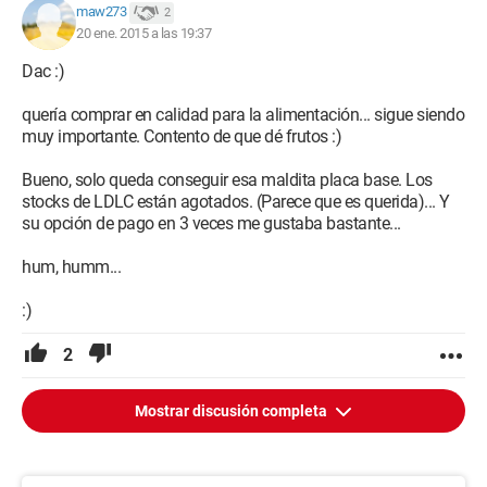
(sí, la última parte... olvídenla)
maw273
2
20 ene. 2015 a las 19:37
Así que, así está la cosa
Dac :)
¡Un placer! :)
quería comprar en calidad para la alimentación... sigue siendo
muy importante. Contento de que dé frutos :)
Configuración:
Linux / Firefox 34.0
Bueno, solo queda conseguir esa maldita placa base. Los
stocks de LDLC están agotados. (Parece que es querida)... Y
su opción de pago en 3 veces me gustaba bastante...
hum, humm...
:)
2
Mostrar discusión completa