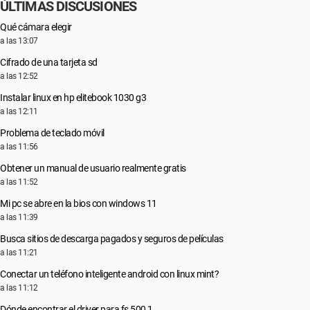
ÚLTIMAS DISCUSIONES
Qué cámara elegir
a las 13:07
Cifrado de una tarjeta sd
a las 12:52
Instalar linux en hp elitebook 1030 g3
a las 12:11
Problema de teclado móvil
a las 11:56
Obtener un manual de usuario realmente gratis
a las 11:52
Mi pc se abre en la bios con windows 11
a las 11:39
Busca sitios de descarga pagados y seguros de películas
a las 11:21
Conectar un teléfono inteligente android con linux mint?
a las 11:12
Dónde encontrar el driver para fs 500 1