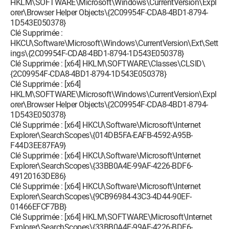
HKLM\SOFTWARE\Microsoft\Windows\CurrentVersion\Expl
orer\Browser Helper Objects\{2C09954F-CDA8-4BD1-8794-
1D543E050378}
Clé Supprimée :
HKCU\Software\Microsoft\Windows\CurrentVersion\Ext\Sett
ings\{2C09954F-CDA8-4BD1-8794-1D543E050378}
Clé Supprimée : [x64] HKLM\SOFTWARE\Classes\CLSID\
{2C09954F-CDA8-4BD1-8794-1D543E050378}
Clé Supprimée : [x64]
HKLM\SOFTWARE\Microsoft\Windows\CurrentVersion\Expl
orer\Browser Helper Objects\{2C09954F-CDA8-4BD1-8794-
1D543E050378}
Clé Supprimée : [x64] HKCU\Software\Microsoft\Internet
Explorer\SearchScopes\{014DB5FA-EAFB-4592-A95B-
F44D3EE87FA9}
Clé Supprimée : [x64] HKCU\Software\Microsoft\Internet
Explorer\SearchScopes\{33BB0A4E-99AF-4226-BDF6-
49120163DE86}
Clé Supprimée : [x64] HKCU\Software\Microsoft\Internet
Explorer\SearchScopes\{9CB96984-43C3-4D44-90EF-
01466EFCF7BB}
Clé Supprimée : [x64] HKLM\SOFTWARE\Microsoft\Internet
Explorer\SearchScopes\{33BB0A4E-99AF-4226-BDF6-