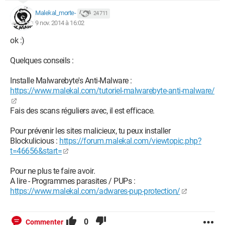
Malekal_morte-
24 711
9 nov. 2014 à 16:02
ok :)
Quelques conseils :
Installe Malwarebyte's Anti-Malware :
https://www.malekal.com/tutoriel-malwarebyte-anti-malware/
Fais des scans réguliers avec, il est efficace.
Pour prévenir les sites malicieux, tu peux installer
Blockulicious :
https://forum.malekal.com/viewtopic.php?
t=46656&start=
Pour ne plus te faire avoir.
A lire - Programmes parasites / PUPs :
https://www.malekal.com/adwares-pup-protection/
0
Commenter