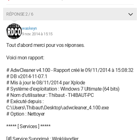
RÉPONSE 2 / 6
waskeyn
9 nov. 2014 à 15:15
Tout d'abord merci pour vos réponses.
Voici mon rapport:
# AdwCleaner v4.100 - Rapport créé le 09/11/2014 à 15:08:32
# DB v2014-11-07.1
# Mis à jour le 08/11/2014 par Xplode
# Système d'exploitation : Windows 7 Ultimate (64 bits)
# Nom d'utilisateur : Thibaut - THIBAUT-PC
# Exécuté depuis :
C:\Users\Thibaut\Desktop\adwcleaner_4.100.exe
# Option : Nettoyer
***** [ Services ] *****
[#] Service Supprimé : WinkHandler