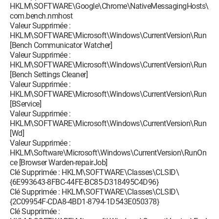
HKLM\SOFTWARE\Google\Chrome\NativeMessagingHosts\
com.bench.nmhost
Valeur Supprimée :
HKLM\SOFTWARE\Microsoft\Windows\CurrentVersion\Run
[Bench Communicator Watcher]
Valeur Supprimée :
HKLM\SOFTWARE\Microsoft\Windows\CurrentVersion\Run
[Bench Settings Cleaner]
Valeur Supprimée :
HKLM\SOFTWARE\Microsoft\Windows\CurrentVersion\Run
[BService]
Valeur Supprimée :
HKLM\SOFTWARE\Microsoft\Windows\CurrentVersion\Run
[Wd]
Valeur Supprimée :
HKLM\Software\Microsoft\Windows\CurrentVersion\RunOn
ce [Browser Warden-repairJob]
Clé Supprimée : HKLM\SOFTWARE\Classes\CLSID\
{6E993643-8FBC-44FE-BC85-D318495C4D96}
Clé Supprimée : HKLM\SOFTWARE\Classes\CLSID\
{2C09954F-CDA8-4BD1-8794-1D543E050378}
Clé Supprimée :