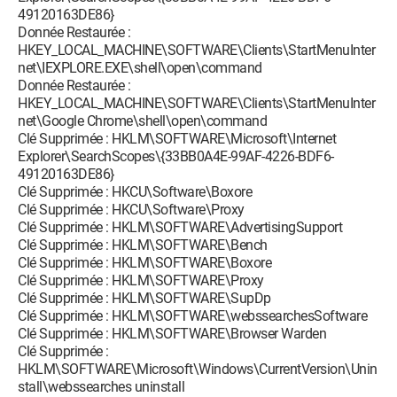
49120163DE86}
Donnée Restaurée :
HKEY_LOCAL_MACHINE\SOFTWARE\Clients\StartMenuInter
net\IEXPLORE.EXE\shell\open\command
Donnée Restaurée :
HKEY_LOCAL_MACHINE\SOFTWARE\Clients\StartMenuInter
net\Google Chrome\shell\open\command
Clé Supprimée : HKLM\SOFTWARE\Microsoft\Internet
Explorer\SearchScopes\{33BB0A4E-99AF-4226-BDF6-
49120163DE86}
Clé Supprimée : HKCU\Software\Boxore
Clé Supprimée : HKCU\Software\Proxy
Clé Supprimée : HKLM\SOFTWARE\AdvertisingSupport
Clé Supprimée : HKLM\SOFTWARE\Bench
Clé Supprimée : HKLM\SOFTWARE\Boxore
Clé Supprimée : HKLM\SOFTWARE\Proxy
Clé Supprimée : HKLM\SOFTWARE\SupDp
Clé Supprimée : HKLM\SOFTWARE\webssearchesSoftware
Clé Supprimée : HKLM\SOFTWARE\Browser Warden
Clé Supprimée :
HKLM\SOFTWARE\Microsoft\Windows\CurrentVersion\Unin
stall\webssearches uninstall