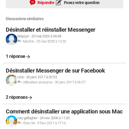
Répondre
Posez votre question
Discussions similaires
Désinstaller et réinstaller Messenger
MayLyn
-
25 mai 2020 à 04:48
MaxGix
-
25 mai 2020 à 12:32
1 réponse
Désinstaller Messenger de sur Facebook
cinb
-
30 janv. 2017 à 02:53
Utilisateur anonyme
-
30 janv. 2017 à 06:37
2 réponses
Comment désinstaller une application sous Mac
rory gallagher
-
24 nov. 2006 à 11:03
Chris 94
-
9 févr. 2011 à 17:16