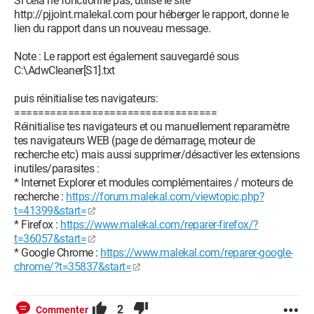
Si cela ne fonctionne pas, utilise le site
http://pjjoint.malekal.com pour héberger le rapport, donne le
lien du rapport dans un nouveau message.
Note : Le rapport est également sauvegardé sous
C:\AdwCleaner[S1].txt
puis réinitialise tes navigateurs:
==================================
Réinitialise tes navigateurs et ou manuellement reparamètre
tes navigateurs WEB (page de démarrage, moteur de
recherche etc) mais aussi supprimer/désactiver les extensions
inutiles/parasites :
* Internet Explorer et modules complémentaires / moteurs de
recherche :
https://forum.malekal.com/viewtopic.php?
t=41399&start=
* Firefox :
https://www.malekal.com/reparer-firefox/?
t=36057&start=
* Google Chrome :
https://www.malekal.com/reparer-google-
chrome/?t=35837&start=
2
Commenter