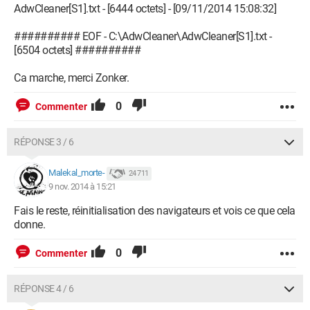
AdwCleaner[S1].txt - [6444 octets] - [09/11/2014 15:08:32]
########## EOF - C:\AdwCleaner\AdwCleaner[S1].txt -
[6504 octets] ##########
Ca marche, merci Zonker.
0
Commenter
RÉPONSE 3 / 6
Malekal_morte-
24 711
9 nov. 2014 à 15:21
Fais le reste, réinitialisation des navigateurs et vois ce que cela
donne.
0
Commenter
RÉPONSE 4 / 6