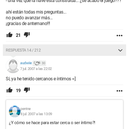
- una vez que la nave está construida... ¿se acabó el juego???
ahí están todas mis preguntas...
no puedo avanzar más...
¡gracias de antemano!!!
21
RESPUESTA 14 / 212
audwiie
30
7 jul. 2007 a las 22:02
Sí, ya he tenido cercanos e íntimos =]
19
perrine
8 jul. 2007 a las 13:09
¿Y cómo se hace para estar cerca o ser íntimo?!