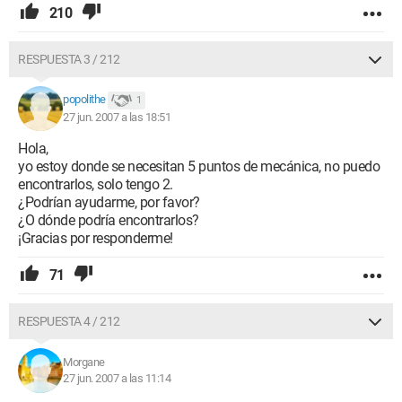
210
RESPUESTA 3 / 212
popolithe
1
27 jun. 2007 a las 18:51
Hola,
yo estoy donde se necesitan 5 puntos de mecánica, no puedo
encontrarlos, solo tengo 2.
¿Podrían ayudarme, por favor?
¿O dónde podría encontrarlos?
¡Gracias por responderme!
71
RESPUESTA 4 / 212
Morgane
27 jun. 2007 a las 11:14