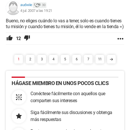
audwiie
30
4 jul. 2007 a las 19:21
Bueno, no eliges cuándo lo vas a tener, solo es cuando tienes
tu misión y cuando tienes tu misión, él lo vende en la tienda =)
12
1
2
3
4
5
6
7
11
HÁGASE MIEMBRO EN UNOS POCOS CLICS
Conéctese fácilmente con aquellos que
comparten sus intereses
Siga fácilmente sus discusiones y obtenga
más respuestas