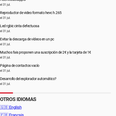
el 31 jul.
Reproductor de video formato hevc h.265
el 31 jul.
Led rgbic cinta defectuosa
el 31 jul.
Evitar la descarga de vídeos en un pc
el 31 jul.
Muchos fais proponen una suscripción de 2€ y la tarjeta de 1€
el 31 jul.
Página de contactos vacío
el 31 jul.
Desarrollo del explorador automático?
el 31 jul.
OTROS IDIOMAS
🇬🇧
English
🇫🇷
Français