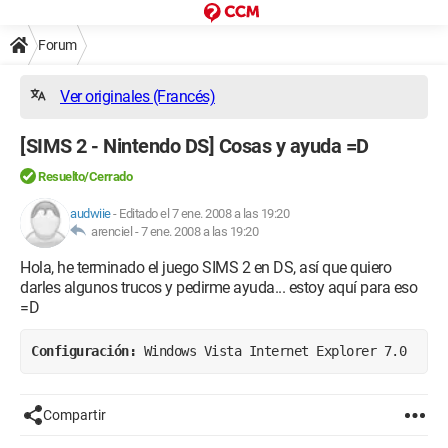
Forum
Ver originales (Francés)
[SIMS 2 - Nintendo DS] Cosas y ayuda =D
Resuelto/Cerrado
audwiie
-
Editado el 7 ene. 2008 a las 19:20
arenciel -
7 ene. 2008 a las 19:20
Hola, he terminado el juego SIMS 2 en DS, así que quiero
darles algunos trucos y pedirme ayuda... estoy aquí para eso
=D
Configuración: 
Windows Vista Internet Explorer 7.0
Compartir