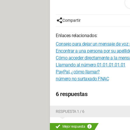
Por ejemplo: El número de Direct Assu
normal correspondiente es 014614440
Compartir
Visite este sitio:
http://ww12.geonumb
número tarifado o el nombre de la empre
Enlaces relacionados:
Luego haga clic en "enviar" y obtendrá
Consejo para dejar un mensaje de voz 
Encontrar a una persona por su apellid
No todos los números son aún conocid
Cómo acceder directamente a la mensa
Llamando al número 01.01.01.01.01
Así que, tal vez podrá hablar durante 
PayPal, ¿cómo llamar?
un céntimo más.
número no surtaxado FNAC
(¯'**.¸ xXx ¸.**'¯)
Configuración:
Windows 
6 respuestas
RESPUESTA 1 / 6
Mejor respuesta