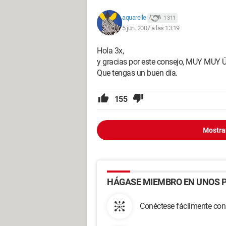
aquarelle
1 311
5 jun. 2007 a las 13:19
Hola 3x,
y gracias por este consejo, MUY MUY Ú
Que tengas un buen día.
155
Mostra
HÁGASE MIEMBRO EN UNOS P
Conéctese fácilmente con