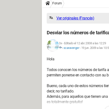
Forum
Ver originales (Francés)
Desviar los números de tarific
3x
-
Editado el 12 abr. 2008 a las 12:29
scaravenger
-
19 jun. 2009 a las 10:
Hola
Todos conocen los números de tarifa adi
permiten ponerse en contacto con su b
Bueno, cada uno de estos números tien
decir, no tarifado.
Además, para aquellos que tienen una li
es totalmente gratuito!