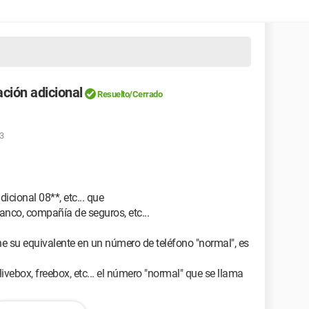
ación adicional
Resuelto/Cerrado
53
cional 08**, etc... que
anco, compañía de seguros, etc...
e su equivalente en un número de teléfono "normal", es
vebox, freebox, etc... el número "normal" que se llama