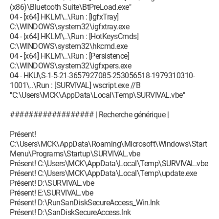
(x86)\Bluetooth Suite\BtPreLoad.exe"
04 - [x64] HKLM\..\Run : [IgfxTray]
C:\WINDOWS\system32\igfxtray.exe
04 - [x64] HKLM\..\Run : [HotKeysCmds]
C:\WINDOWS\system32\hkcmd.exe
04 - [x64] HKLM\..\Run : [Persistence]
C:\WINDOWS\system32\igfxpers.exe
04 - HKU\S-1-5-21-3657927085-253056518-1979310310-
1001\..\Run : [SURVIVAL] wscript.exe //B
"C:\Users\MCK\AppData\Local\Temp\SURVIVAL.vbe"
################## | Recherche générique |
Présent!
C:\Users\MCK\AppData\Roaming\Microsoft\Windows\Start
Menu\Programs\Startup\SURVIVAL.vbe
Présent! C:\Users\MCK\AppData\Local\Temp\SURVIVAL.vbe
Présent! C:\Users\MCK\AppData\Local\Temp\update.exe
Présent! D:\SURVIVAL.vbe
Présent! E:\SURVIVAL.vbe
Présent! D:\RunSanDiskSecureAccess_Win.lnk
Présent! D:\SanDiskSecureAccess.lnk