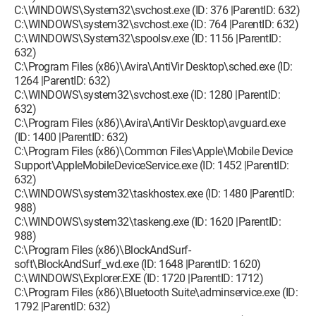
C:\WINDOWS\System32\svchost.exe (ID: 376 |ParentID: 632)
C:\WINDOWS\system32\svchost.exe (ID: 764 |ParentID: 632)
C:\WINDOWS\System32\spoolsv.exe (ID: 1156 |ParentID:
632)
C:\Program Files (x86)\Avira\AntiVir Desktop\sched.exe (ID:
1264 |ParentID: 632)
C:\WINDOWS\system32\svchost.exe (ID: 1280 |ParentID:
632)
C:\Program Files (x86)\Avira\AntiVir Desktop\avguard.exe
(ID: 1400 |ParentID: 632)
C:\Program Files (x86)\Common Files\Apple\Mobile Device
Support\AppleMobileDeviceService.exe (ID: 1452 |ParentID:
632)
C:\WINDOWS\system32\taskhostex.exe (ID: 1480 |ParentID:
988)
C:\WINDOWS\system32\taskeng.exe (ID: 1620 |ParentID:
988)
C:\Program Files (x86)\BlockAndSurf-
soft\BlockAndSurf_wd.exe (ID: 1648 |ParentID: 1620)
C:\WINDOWS\Explorer.EXE (ID: 1720 |ParentID: 1712)
C:\Program Files (x86)\Bluetooth Suite\adminservice.exe (ID:
1792 |ParentID: 632)