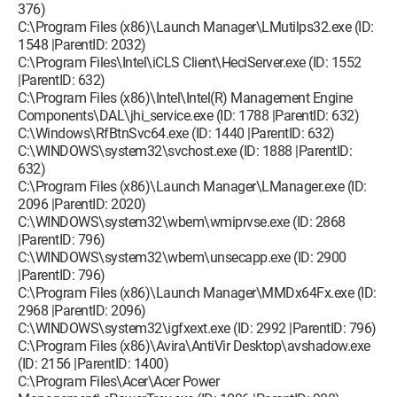
376)
C:\Program Files (x86)\Launch Manager\LMutilps32.exe (ID:
1548 |ParentID: 2032)
C:\Program Files\Intel\iCLS Client\HeciServer.exe (ID: 1552
|ParentID: 632)
C:\Program Files (x86)\Intel\Intel(R) Management Engine
Components\DAL\jhi_service.exe (ID: 1788 |ParentID: 632)
C:\Windows\RfBtnSvc64.exe (ID: 1440 |ParentID: 632)
C:\WINDOWS\system32\svchost.exe (ID: 1888 |ParentID:
632)
C:\Program Files (x86)\Launch Manager\LManager.exe (ID:
2096 |ParentID: 2020)
C:\WINDOWS\system32\wbem\wmiprvse.exe (ID: 2868
|ParentID: 796)
C:\WINDOWS\system32\wbem\unsecapp.exe (ID: 2900
|ParentID: 796)
C:\Program Files (x86)\Launch Manager\MMDx64Fx.exe (ID:
2968 |ParentID: 2096)
C:\WINDOWS\system32\igfxext.exe (ID: 2992 |ParentID: 796)
C:\Program Files (x86)\Avira\AntiVir Desktop\avshadow.exe
(ID: 2156 |ParentID: 1400)
C:\Program Files\Acer\Acer Power