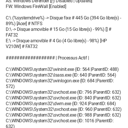
AS: Windows Defender [(!) Disabled | Updated]
FW: Windows FireWall [Enabled]
C:\ (%systemdrive%) -> Disque fixe # 445 Go (394 Go libre(s) -
89%) [Acer] # NTFS
D:\ -> Disque amovible # 15 Go (15 Go libre(s) - 99%) [] #
FAT32
E:\ -> Disque amovible # 4 Go (4 Go libre(s) - 98%) [HP
V210W] # FAT32
################## | Processus Actif |
C:\WINDOWS\system32\wininit.exe (ID: 564 |ParentID: 488)
C:\WINDOWS\system32\lsass.exe (ID: 640 |ParentID: 564)
C:\WINDOWS\system32\winlogon.exe (ID: 684 |ParentID:
572)
C:\WINDOWS\system32\svchost.exe (ID: 796 |ParentID: 632)
C:\WINDOWS\system32\svchost.exe (ID: 840 |ParentID: 632)
C:\WINDOWS\system32\dwm.exe (ID: 924 |ParentID: 684)
C:\WINDOWS\System32\svchost.exe (ID: 960 |ParentID: 632)
C:\WINDOWS\system32\svchost.exe (ID: 988 |ParentID: 632)
C:\WINDOWS\system32\svchost.exe (ID: 1016 |ParentID:
632)