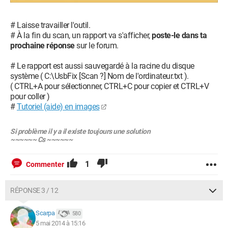
# Laisse travailler l'outil.
# À la fin du scan, un rapport va s'afficher,
poste-le dans ta
prochaine réponse
sur le forum.
# Le rapport est aussi sauvegardé à la racine du disque
système ( C:\UsbFix [Scan ?] Nom de l'ordinateur.txt ).
( CTRL+A pour sélectionner, CTRL+C pour copier et CTRL+V
pour coller )
#
Tutoriel (aide) en images
Si problème il y a il existe toujours une solution
~~~~~~ Cs ~~~~~~
1
Commenter
RÉPONSE 3 / 12
Scarpa
580
5 mai 2014 à 15:16