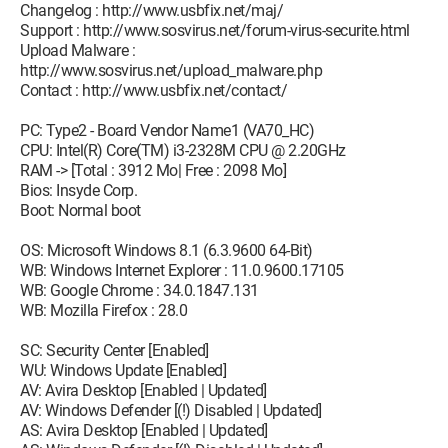
Changelog : http://www.usbfix.net/maj/
Support : http://www.sosvirus.net/forum-virus-securite.html
Upload Malware :
http://www.sosvirus.net/upload_malware.php
Contact : http://www.usbfix.net/contact/
PC: Type2 - Board Vendor Name1 (VA70_HC)
CPU: Intel(R) Core(TM) i3-2328M CPU @ 2.20GHz
RAM -> [Total : 3912 Mo| Free : 2098 Mo]
Bios: Insyde Corp.
Boot: Normal boot
OS: Microsoft Windows 8.1 (6.3.9600 64-Bit)
WB: Windows Internet Explorer : 11.0.9600.17105
WB: Google Chrome : 34.0.1847.131
WB: Mozilla Firefox : 28.0
SC: Security Center [Enabled]
WU: Windows Update [Enabled]
AV: Avira Desktop [Enabled | Updated]
AV: Windows Defender [(!) Disabled | Updated]
AS: Avira Desktop [Enabled | Updated]