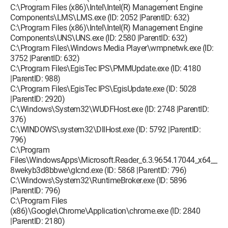
C:\Program Files (x86)\Intel\Intel(R) Management Engine
Components\LMS\LMS.exe (ID: 2052 |ParentID: 632)
C:\Program Files (x86)\Intel\Intel(R) Management Engine
Components\UNS\UNS.exe (ID: 2580 |ParentID: 632)
C:\Program Files\Windows Media Player\wmpnetwk.exe (ID:
3752 |ParentID: 632)
C:\Program Files\EgisTec IPS\PMMUpdate.exe (ID: 4180
|ParentID: 988)
C:\Program Files\EgisTec IPS\EgisUpdate.exe (ID: 5028
|ParentID: 2920)
C:\Windows\System32\WUDFHost.exe (ID: 2748 |ParentID:
376)
C:\WINDOWS\system32\DllHost.exe (ID: 5792 |ParentID:
796)
C:\Program
Files\WindowsApps\Microsoft.Reader_6.3.9654.17044_x64__
8wekyb3d8bbwe\glcnd.exe (ID: 5868 |ParentID: 796)
C:\Windows\System32\RuntimeBroker.exe (ID: 5896
|ParentID: 796)
C:\Program Files
(x86)\Google\Chrome\Application\chrome.exe (ID: 2840
|ParentID: 2180)