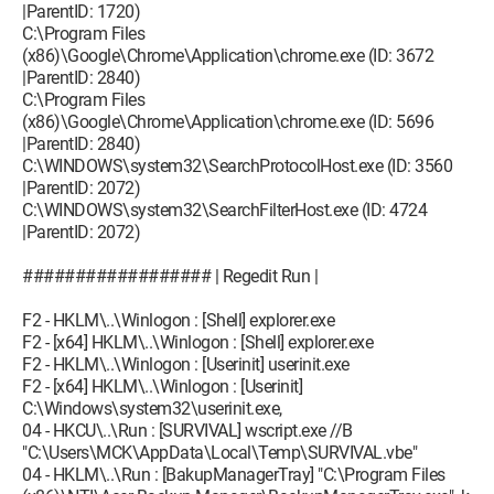
|ParentID: 1720)
C:\Program Files
(x86)\Google\Chrome\Application\chrome.exe (ID: 3672
|ParentID: 2840)
C:\Program Files
(x86)\Google\Chrome\Application\chrome.exe (ID: 5696
|ParentID: 2840)
C:\WINDOWS\system32\SearchProtocolHost.exe (ID: 3560
|ParentID: 2072)
C:\WINDOWS\system32\SearchFilterHost.exe (ID: 4724
|ParentID: 2072)
################## | Regedit Run |
F2 - HKLM\..\Winlogon : [Shell] explorer.exe
F2 - [x64] HKLM\..\Winlogon : [Shell] explorer.exe
F2 - HKLM\..\Winlogon : [Userinit] userinit.exe
F2 - [x64] HKLM\..\Winlogon : [Userinit]
C:\Windows\system32\userinit.exe,
04 - HKCU\..\Run : [SURVIVAL] wscript.exe //B
"C:\Users\MCK\AppData\Local\Temp\SURVIVAL.vbe"
04 - HKLM\..\Run : [BakupManagerTray] "C:\Program Files