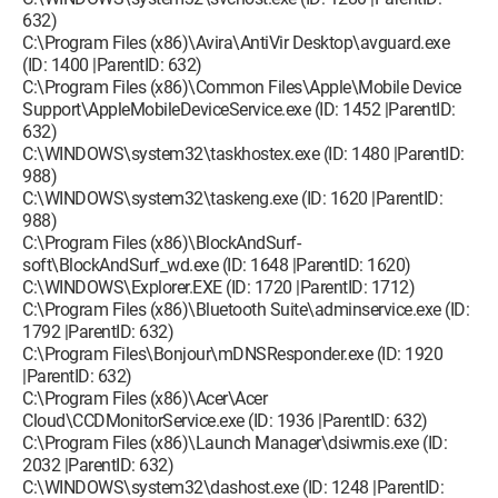
632)
C:\Program Files (x86)\Avira\AntiVir Desktop\avguard.exe
(ID: 1400 |ParentID: 632)
C:\Program Files (x86)\Common Files\Apple\Mobile Device
Support\AppleMobileDeviceService.exe (ID: 1452 |ParentID:
632)
C:\WINDOWS\system32\taskhostex.exe (ID: 1480 |ParentID:
988)
C:\WINDOWS\system32\taskeng.exe (ID: 1620 |ParentID:
988)
C:\Program Files (x86)\BlockAndSurf-
soft\BlockAndSurf_wd.exe (ID: 1648 |ParentID: 1620)
C:\WINDOWS\Explorer.EXE (ID: 1720 |ParentID: 1712)
C:\Program Files (x86)\Bluetooth Suite\adminservice.exe (ID:
1792 |ParentID: 632)
C:\Program Files\Bonjour\mDNSResponder.exe (ID: 1920
|ParentID: 632)
C:\Program Files (x86)\Acer\Acer
Cloud\CCDMonitorService.exe (ID: 1936 |ParentID: 632)
C:\Program Files (x86)\Launch Manager\dsiwmis.exe (ID:
2032 |ParentID: 632)
C:\WINDOWS\system32\dashost.exe (ID: 1248 |ParentID: