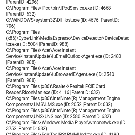
|ParentID: 4296)
C:\Program Files\iPod\bin\iPodService.exe (ID: 4668
|ParentID: 632)
C:\WINDOWS\system32\DllHost.exe (ID: 4676 |ParentID:
796)
C:\Program Files
(x86)\CyberLink\MediaEspresso\DeviceDetector\DeviceDetec
tor.exe (ID: 5004 |ParentID: 988)
C:\Program Files\Acer\Acer Instant
Service\InstantUpdate\iuEmailOutlookAgent.exe (ID: 2480
|ParentID: 988)
C:\Program Files\Acer\Acer Instant
Service\InstantUpdate\iuBrowserIEAgent.exe (ID: 2540
|ParentID: 988)
C:\Program Files (x86)\Realtek\Realtek PCIE Card
Reader\RIconMan.exe (ID: 4116 |ParentID: 632)
C:\Program Files (x86)\Intel\Intel(R) Management Engine
Components\LMS\LMS.exe (ID: 2052 |ParentID: 632)
C:\Program Files (x86)\Intel\Intel(R) Management Engine
Components\UNS\UNS.exe (ID: 2580 |ParentID: 632)
C:\Program Files\Windows Media Player\wmpnetwk.exe (ID:
3752 |ParentID: 632)
C:\Program Files\EgisTec IPS\PMMUpdate.exe (ID: 4180