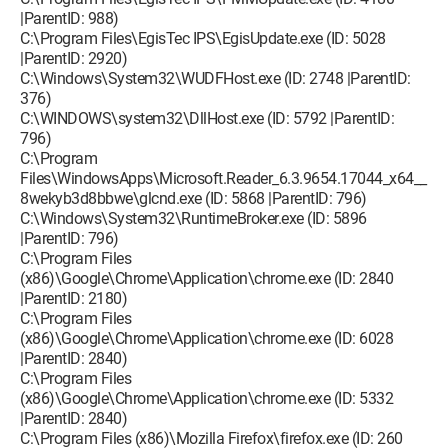
|ParentID: 988)
C:\Program Files\EgisTec IPS\EgisUpdate.exe (ID: 5028
|ParentID: 2920)
C:\Windows\System32\WUDFHost.exe (ID: 2748 |ParentID:
376)
C:\WINDOWS\system32\DllHost.exe (ID: 5792 |ParentID:
796)
C:\Program
Files\WindowsApps\Microsoft.Reader_6.3.9654.17044_x64__
8wekyb3d8bbwe\glcnd.exe (ID: 5868 |ParentID: 796)
C:\Windows\System32\RuntimeBroker.exe (ID: 5896
|ParentID: 796)
C:\Program Files
(x86)\Google\Chrome\Application\chrome.exe (ID: 2840
|ParentID: 2180)
C:\Program Files
(x86)\Google\Chrome\Application\chrome.exe (ID: 6028
|ParentID: 2840)
C:\Program Files
(x86)\Google\Chrome\Application\chrome.exe (ID: 5332
|ParentID: 2840)
C:\Program Files (x86)\Mozilla Firefox\firefox.exe (ID: 260