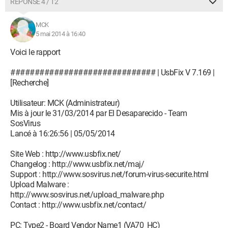
RÉPONSE 4 / 12
MCK
5 mai 2014 à 16:40
Voici le rapport
############################## | UsbFix V 7.169 |
[Recherche]
Utilisateur: MCK (Administrateur)
Mis à jour le 31/03/2014 par El Desaparecido - Team
SosVirus
Lancé à 16:26:56 | 05/05/2014
Site Web : http://www.usbfix.net/
Changelog : http://www.usbfix.net/maj/
Support : http://www.sosvirus.net/forum-virus-securite.html
Upload Malware :
http://www.sosvirus.net/upload_malware.php
Contact : http://www.usbfix.net/contact/
PC: Type2 - Board Vendor Name1 (VA70_HC)