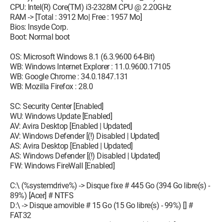
CPU: Intel(R) Core(TM) i3-2328M CPU @ 2.20GHz
RAM -> [Total : 3912 Mo| Free : 1957 Mo]
Bios: Insyde Corp.
Boot: Normal boot
OS: Microsoft Windows 8.1 (6.3.9600 64-Bit)
WB: Windows Internet Explorer : 11.0.9600.17105
WB: Google Chrome : 34.0.1847.131
WB: Mozilla Firefox : 28.0
SC: Security Center [Enabled]
WU: Windows Update [Enabled]
AV: Avira Desktop [Enabled | Updated]
AV: Windows Defender [(!) Disabled | Updated]
AS: Avira Desktop [Enabled | Updated]
AS: Windows Defender [(!) Disabled | Updated]
FW: Windows FireWall [Enabled]
C:\ (%systemdrive%) -> Disque fixe # 445 Go (394 Go libre(s) -
89%) [Acer] # NTFS
D:\ -> Disque amovible # 15 Go (15 Go libre(s) - 99%) [] #
FAT32