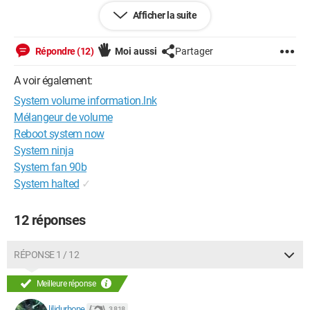
Afficher la suite
Y'a-t-il une autre manoeuvre pour supprimer définitivement ce
fichier "system volume information" ?
Répondre (12)
Moi aussi
Partager
Merci d'avance
A voir également:
System volume information.lnk
Mélangeur de volume
Reboot system now
System ninja
System fan 90b
System halted
✓
12 réponses
RÉPONSE 1 / 12
Meilleure réponse
lilidurhone
3 818