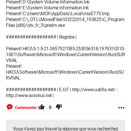
Présent! D:\System Volume Information.lnk
Présent! E:\System Volume Information.lnk
Présent! C:\Users\MCK\AppData\Local\nsaE775.tmp
Présent! C:\_OTL\MovedFiles\03222014_193825\C_Program
Files (x86)\stv_fr_3\predm.exe
################## | Registre |
Présent! HKU\S-1-5-21-3657927085-253056518-1979310310-
1001\Software\Microsoft\Windows\CurrentVersion\Run|SUR
VIVAL
Présent!
HKCU\Software\Microsoft\Windows\CurrentVersion\Run|SU
RVIVAL
################## | E.O.F | http://www.usbfix.net/ -
http://www.sosvirus.net |
0
Commenter
Vous n’avez pas trouvé la réponse que vous recherchez