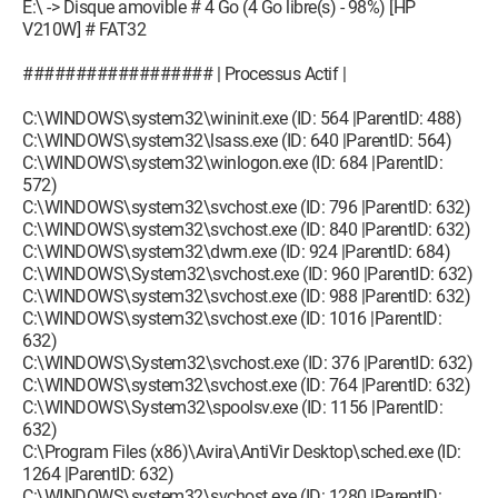
E:\ -> Disque amovible # 4 Go (4 Go libre(s) - 98%) [HP
V210W] # FAT32
################## | Processus Actif |
C:\WINDOWS\system32\wininit.exe (ID: 564 |ParentID: 488)
C:\WINDOWS\system32\lsass.exe (ID: 640 |ParentID: 564)
C:\WINDOWS\system32\winlogon.exe (ID: 684 |ParentID:
572)
C:\WINDOWS\system32\svchost.exe (ID: 796 |ParentID: 632)
C:\WINDOWS\system32\svchost.exe (ID: 840 |ParentID: 632)
C:\WINDOWS\system32\dwm.exe (ID: 924 |ParentID: 684)
C:\WINDOWS\System32\svchost.exe (ID: 960 |ParentID: 632)
C:\WINDOWS\system32\svchost.exe (ID: 988 |ParentID: 632)
C:\WINDOWS\system32\svchost.exe (ID: 1016 |ParentID:
632)
C:\WINDOWS\System32\svchost.exe (ID: 376 |ParentID: 632)
C:\WINDOWS\system32\svchost.exe (ID: 764 |ParentID: 632)
C:\WINDOWS\System32\spoolsv.exe (ID: 1156 |ParentID:
632)
C:\Program Files (x86)\Avira\AntiVir Desktop\sched.exe (ID:
1264 |ParentID: 632)
C:\WINDOWS\system32\svchost.exe (ID: 1280 |ParentID: