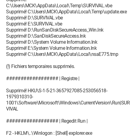
C:\Users\MCK\AppData\Local\Temp\SURVIVAL.vbe
Supprimé! C:\Users\MCK\AppData\Local\Temp\update.exe
Supprimé! D:\SURVIVAL.vbe
Supprimé! E:\SURVIVAL.vbe
Supprimé! D:\RunSanDiskSecureAccess_Win.lnk
Supprimé! D:\SanDiskSecureAccess.lnk
Supprimé! D:\System Volume Information.lnk
Supprimé! E:\System Volume Information.lnk
Supprimé! C:\Users\MCK\AppData\Local\nsaE775.tmp
(!) Fichiers temporaires supprimés.
################## | Registre |
Supprimé! HKU\S-1-5-21-3657927085-253056518-
1979310310-
1001\Software\Microsoft\Windows\CurrentVersion\Run|SUR
VIVAL
################## | Regedit Run |
F2 - HKLM\..\Winlogon : [Shell] explorer.exe