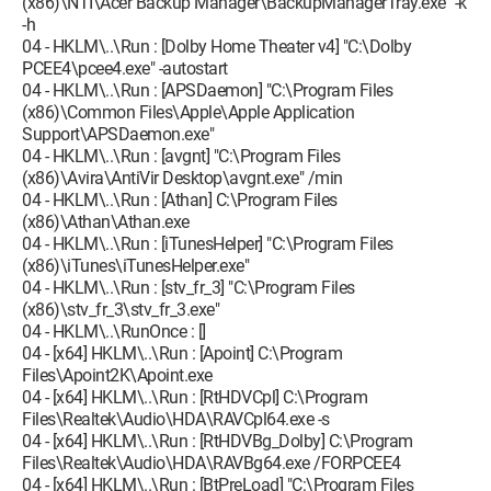
(x86)\NTI\Acer Backup Manager\BackupManagerTray.exe" -k
-h
04 - HKLM\..\Run : [Dolby Home Theater v4] "C:\Dolby
PCEE4\pcee4.exe" -autostart
04 - HKLM\..\Run : [APSDaemon] "C:\Program Files
(x86)\Common Files\Apple\Apple Application
Support\APSDaemon.exe"
04 - HKLM\..\Run : [avgnt] "C:\Program Files
(x86)\Avira\AntiVir Desktop\avgnt.exe" /min
04 - HKLM\..\Run : [Athan] C:\Program Files
(x86)\Athan\Athan.exe
04 - HKLM\..\Run : [iTunesHelper] "C:\Program Files
(x86)\iTunes\iTunesHelper.exe"
04 - HKLM\..\Run : [stv_fr_3] "C:\Program Files
(x86)\stv_fr_3\stv_fr_3.exe"
04 - HKLM\..\RunOnce : []
04 - [x64] HKLM\..\Run : [Apoint] C:\Program
Files\Apoint2K\Apoint.exe
04 - [x64] HKLM\..\Run : [RtHDVCpl] C:\Program
Files\Realtek\Audio\HDA\RAVCpl64.exe -s
04 - [x64] HKLM\..\Run : [RtHDVBg_Dolby] C:\Program
Files\Realtek\Audio\HDA\RAVBg64.exe /FORPCEE4
04 - [x64] HKLM\..\Run : [BtPreLoad] "C:\Program Files