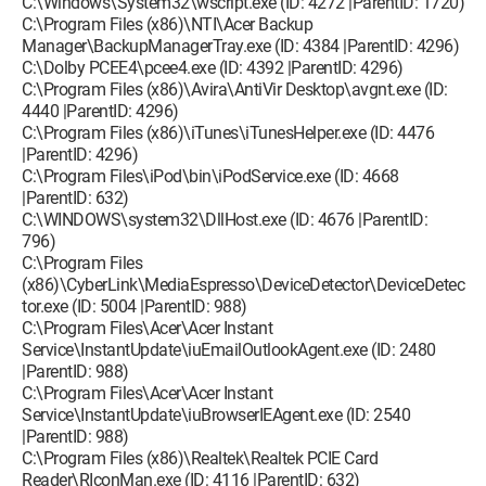
C:\Windows\System32\wscript.exe (ID: 4272 |ParentID: 1720)
C:\Program Files (x86)\NTI\Acer Backup
Manager\BackupManagerTray.exe (ID: 4384 |ParentID: 4296)
C:\Dolby PCEE4\pcee4.exe (ID: 4392 |ParentID: 4296)
C:\Program Files (x86)\Avira\AntiVir Desktop\avgnt.exe (ID:
4440 |ParentID: 4296)
C:\Program Files (x86)\iTunes\iTunesHelper.exe (ID: 4476
|ParentID: 4296)
C:\Program Files\iPod\bin\iPodService.exe (ID: 4668
|ParentID: 632)
C:\WINDOWS\system32\DllHost.exe (ID: 4676 |ParentID:
796)
C:\Program Files
(x86)\CyberLink\MediaEspresso\DeviceDetector\DeviceDetec
tor.exe (ID: 5004 |ParentID: 988)
C:\Program Files\Acer\Acer Instant
Service\InstantUpdate\iuEmailOutlookAgent.exe (ID: 2480
|ParentID: 988)
C:\Program Files\Acer\Acer Instant
Service\InstantUpdate\iuBrowserIEAgent.exe (ID: 2540
|ParentID: 988)
C:\Program Files (x86)\Realtek\Realtek PCIE Card
Reader\RIconMan.exe (ID: 4116 |ParentID: 632)