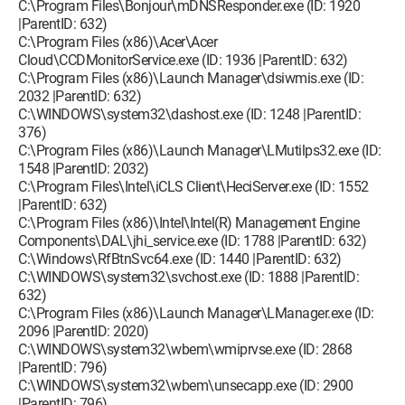
C:\Program Files\Bonjour\mDNSResponder.exe (ID: 1920
|ParentID: 632)
C:\Program Files (x86)\Acer\Acer
Cloud\CCDMonitorService.exe (ID: 1936 |ParentID: 632)
C:\Program Files (x86)\Launch Manager\dsiwmis.exe (ID:
2032 |ParentID: 632)
C:\WINDOWS\system32\dashost.exe (ID: 1248 |ParentID:
376)
C:\Program Files (x86)\Launch Manager\LMutilps32.exe (ID:
1548 |ParentID: 2032)
C:\Program Files\Intel\iCLS Client\HeciServer.exe (ID: 1552
|ParentID: 632)
C:\Program Files (x86)\Intel\Intel(R) Management Engine
Components\DAL\jhi_service.exe (ID: 1788 |ParentID: 632)
C:\Windows\RfBtnSvc64.exe (ID: 1440 |ParentID: 632)
C:\WINDOWS\system32\svchost.exe (ID: 1888 |ParentID:
632)
C:\Program Files (x86)\Launch Manager\LManager.exe (ID:
2096 |ParentID: 2020)
C:\WINDOWS\system32\wbem\wmiprvse.exe (ID: 2868
|ParentID: 796)
C:\WINDOWS\system32\wbem\unsecapp.exe (ID: 2900
|ParentID: 796)