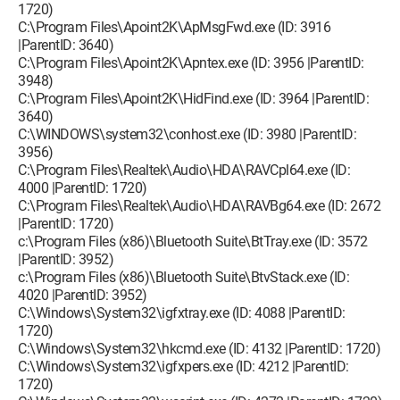
1720)
C:\Program Files\Apoint2K\ApMsgFwd.exe (ID: 3916
|ParentID: 3640)
C:\Program Files\Apoint2K\Apntex.exe (ID: 3956 |ParentID:
3948)
C:\Program Files\Apoint2K\HidFind.exe (ID: 3964 |ParentID:
3640)
C:\WINDOWS\system32\conhost.exe (ID: 3980 |ParentID:
3956)
C:\Program Files\Realtek\Audio\HDA\RAVCpl64.exe (ID:
4000 |ParentID: 1720)
C:\Program Files\Realtek\Audio\HDA\RAVBg64.exe (ID: 2672
|ParentID: 1720)
c:\Program Files (x86)\Bluetooth Suite\BtTray.exe (ID: 3572
|ParentID: 3952)
c:\Program Files (x86)\Bluetooth Suite\BtvStack.exe (ID:
4020 |ParentID: 3952)
C:\Windows\System32\igfxtray.exe (ID: 4088 |ParentID:
1720)
C:\Windows\System32\hkcmd.exe (ID: 4132 |ParentID: 1720)
C:\Windows\System32\igfxpers.exe (ID: 4212 |ParentID:
1720)