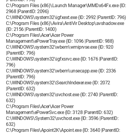
C:\Program Files (x86)\Launch Manager\MMDx64Fx.exe (ID:
2968 |ParentID: 2096)
C:\WINDOWS\system32\igfxext.exe (ID: 2992 |ParentID: 796)
C:\Program Files (x86)\Avira\AntiVir Desktop\avshadow.exe
(ID: 2156 |ParentID: 1400)
C:\Program Files\Acer\Acer Power
Management\ePowerTray.exe (ID: 1096 |ParentID: 988)
C:\WINDOWS\system32\wbem\wmiprvse.exe (ID: 920
|ParentID: 796)
C:\WINDOWS\system32\igfxsrvc.exe (ID: 1676 |ParentID:
796)
C:\WINDOWS\system32\wbem\unsecapp.exe (ID: 2336
|ParentID: 796)
C:\WINDOWS\system32\SearchIndexer.exe (ID: 2072
|ParentID: 632)
C:\WINDOWS\system32\svchost.exe (ID: 2740 |ParentID:
632)
C:\Program Files\Acer\Acer Power
Management\ePowerSvc.exe (ID: 3128 |ParentID: 632)
C:\WINDOWS\System32\svchost.exe (ID: 3596 |ParentID:
632)
C:\Program Files\Apoint2K\Apoint.exe (ID: 3640 |ParentID: