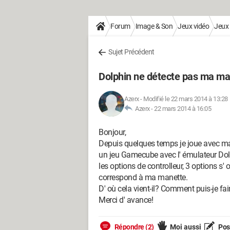
Forum
Image & Son
Jeux vidéo
Jeux
Sujet Précédent
Dolphin ne détecte pas ma ma
Azerx
-
Modifié le 22 mars 2014 à 13:28
Azerx -
22 mars 2014 à 16:05
Bonjour,
Depuis quelques temps je joue avec ma 
un jeu Gamecube avec l' émulateur Do
les options de controlleur, 3 options s'
correspond à ma manette.
D' où cela vient-il? Comment puis-je fai
Merci d' avance!
Répondre (2)
Moi aussi
Pose