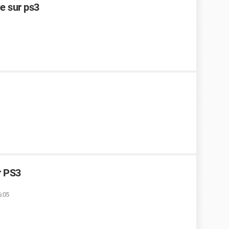
e sur ps3
ur PS3
6:05