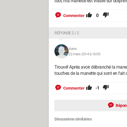
tool, ma manette est visible sur dolphi
0
Commenter
RÉPONSE 2 / 2
Azerx
22 mars 2014 à 16:05
Trouvé! Après avoir débranché la manett
touches de la manette qui sont en fait c
-1
Commenter
Répon
Discussions similaires