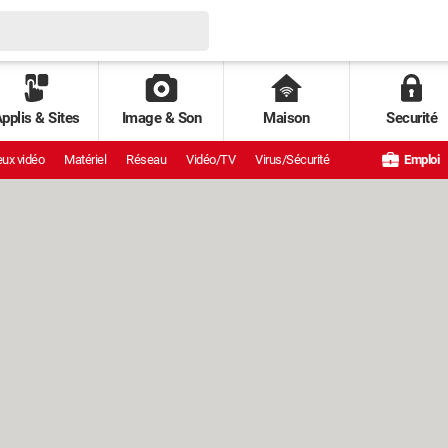
pplis & Sites
Image & Son
Maison
Securité
ux vidéo
Matériel
Réseau
Vidéo/TV
Virus/Sécurité
Emploi