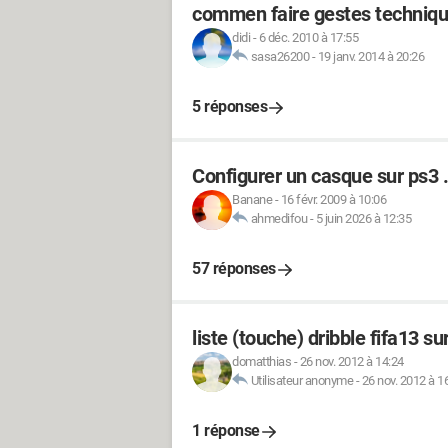
commen faire gestes techniqu
didi
-
6 déc. 2010 à 17:55
sasa26200
-
19 janv. 2014 à 20:26
5 réponses
Configurer un casque sur ps3 .
Banane
-
16 févr. 2009 à 10:06
ahmedifou
-
5 juin 2026 à 12:35
57 réponses
liste (touche) dribble fifa13 s
domatthias
-
26 nov. 2012 à 14:24
Utilisateur anonyme
-
26 nov. 2012 à 1
1 réponse