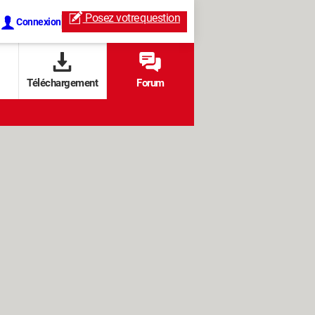
Posez votre
question
Connexion
Téléchargement
Forum