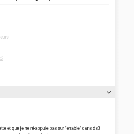
teurs
S3
tte et que je ne ré-appuie pas sur "enable" dans ds3