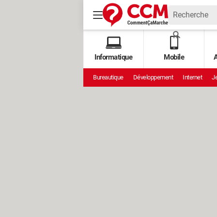
Informatique
Mobile
A
Bureautique
Développement
Internet
Je