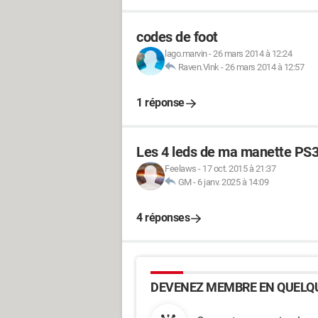
codes de foot
lago.marvin
-
26 mars 2014 à 12:24
Raven.Vink
-
26 mars 2014 à 12:57
1 réponse
Les 4 leds de ma manette PS3 
Feelaws
-
17 oct. 2015 à 21:37
GM
-
6 janv. 2025 à 14:09
4 réponses
DEVENEZ MEMBRE EN QUELQU