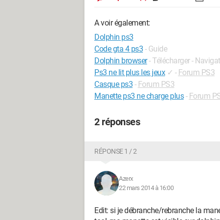
A voir également:
Dolphin ps3
Code gta 4 ps3
- Guide
Dolphin browser
- Télécharger - Naviga
Ps3 ne lit plus les jeux
✓
-
Forum PS3
Casque ps3
-
Forum PS3
Manette ps3 ne charge plus
-
Forum P
2 réponses
RÉPONSE 1 / 2
Azerx
22 mars 2014 à 16:00
Edit: si je débranche/rebranche la mane