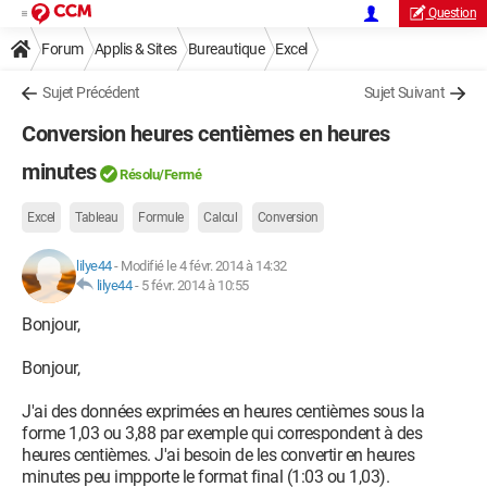
Question
Forum
Applis & Sites
Bureautique
Excel
Sujet Précédent
Sujet Suivant
Conversion heures centièmes en heures
minutes
Résolu/Fermé
Excel
Tableau
Formule
Calcul
Conversion
lilye44
-
Modifié le 4 févr. 2014 à 14:32
lilye44
-
5 févr. 2014 à 10:55
Bonjour,
Bonjour,
J'ai des données exprimées en heures centièmes sous la
forme 1,03 ou 3,88 par exemple qui correspondent à des
heures centièmes. J'ai besoin de les convertir en heures
minutes peu impporte le format final (1:03 ou 1,03).