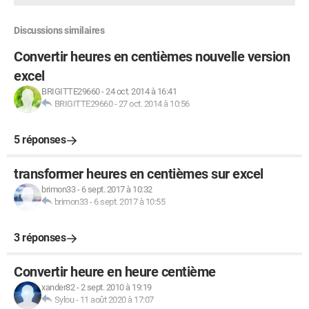
Discussions similaires
Convertir heures en centièmes nouvelle version
excel
BRIGITTE29660
-
24 oct. 2014 à 16:41
BRIGITTE29660
-
27 oct. 2014 à 10:56
5 réponses
transformer heures en centièmes sur excel
brimon33
-
6 sept. 2017 à 10:32
brimon33
-
6 sept. 2017 à 10:55
3 réponses
Convertir heure en heure centième
xander82
-
2 sept. 2010 à 19:19
Sylou
-
11 août 2020 à 17:07