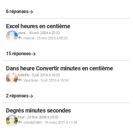
6 réponses
Excel heures en centième
jeanL
-
30 nov. 2004 à 22:32
marcel
-
25 nov. 2025 à 08:20
15 réponses
Dans heure Convertir minutes en centième
bribriflo
-
5 juil. 2016 à 16:22
Vaucluse
-
5 juil. 2016 à 16:34
2 réponses
Degrés minutes secondes
Max
-
28 févr. 2008 à 05:02
ostrale5480
-
19 mars 2021 à 11:54