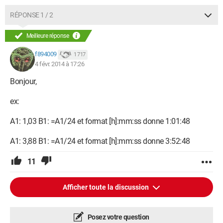
RÉPONSE 1 / 2
Meilleure réponse
f894009
1 717
4 févr. 2014 à 17:26
Bonjour,
ex:
A1: 1,03 B1: =A1/24 et format [h]:mm:ss donne 1:01:48
A1: 3,88 B1: =A1/24 et format [h]:mm:ss donne 3:52:48
11
Afficher toute la discussion
Posez votre question