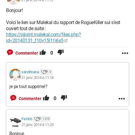
Bonjour!
Voici le lien sur Malekal du rapport de RogueKiller sui s'est
ouvert tout de suite :
https://pjjoint.malekal.com/files.php?
id=20140131_f10v15l11i6x5
0
Commenter
sandrinana
4
31 janv. 2014 à 11:18
je px tout supprimé?
0
Commenter
Fish66
1 318
31 janv. 2014 à 11:25
Bonjour,