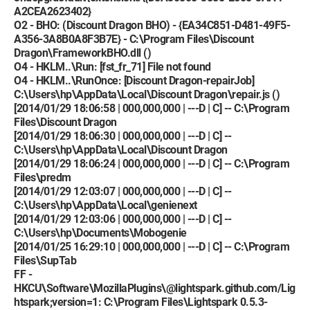
A2CEA2623402}
O2 - BHO: (Discount Dragon BHO) - {EA34C851-D481-49F5-
A356-3A8B0A8F3B7E} - C:\Program Files\Discount
Dragon\FrameworkBHO.dll ()
O4 - HKLM..\Run: [fst_fr_71] File not found
O4 - HKLM..\RunOnce: [Discount Dragon-repairJob]
C:\Users\hp\AppData\Local\Discount Dragon\repair.js ()
[2014/01/29 18:06:58 | 000,000,000 | ---D | C] -- C:\Program
Files\Discount Dragon
[2014/01/29 18:06:30 | 000,000,000 | ---D | C] --
C:\Users\hp\AppData\Local\Discount Dragon
[2014/01/29 18:06:24 | 000,000,000 | ---D | C] -- C:\Program
Files\predm
[2014/01/29 12:03:07 | 000,000,000 | ---D | C] --
C:\Users\hp\AppData\Local\genienext
[2014/01/29 12:03:06 | 000,000,000 | ---D | C] --
C:\Users\hp\Documents\Mobogenie
[2014/01/25 16:29:10 | 000,000,000 | ---D | C] -- C:\Program
Files\SupTab
FF -
HKCU\Software\MozillaPlugins\@lightspark.github.com/Lig
htspark;version=1: C:\Program Files\Lightspark 0.5.3-