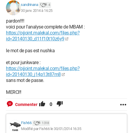
sandrinana
4
30 janv. 2014 à 16:25
pardon!!!!
voici pour l'analyse complete de MBAM :
https://pjjoint.malekal.com/files.php?
id=20140130_d11f10t10z6y9
le mot de pas est nushka
et pour junkware :
https://pjjoint.malekal.com/files.php?
id=20140130_j14p13t87m8
sans mot de passe.
MERCI!!
0
Commenter
Fish66
1 318
Modifié par Fish66 le 30/01/2014 16:35