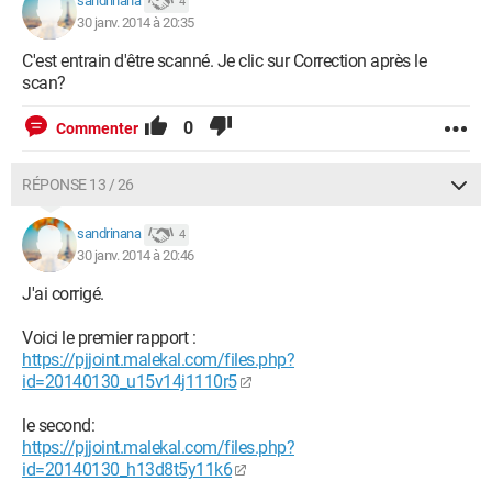
sandrinana
4
30 janv. 2014 à 20:35
C'est entrain d'être scanné. Je clic sur Correction après le
scan?
0
Commenter
RÉPONSE 13 / 26
sandrinana
4
30 janv. 2014 à 20:46
J'ai corrigé.
Voici le premier rapport :
https://pjjoint.malekal.com/files.php?
id=20140130_u15v14j1110r5
le second:
https://pjjoint.malekal.com/files.php?
id=20140130_h13d8t5y11k6