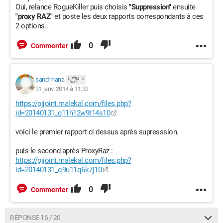
Oui, relance RogueKiller puis choisis
"Suppression"
ensuite
"proxy RAZ"
et poste les deux rapports correspondants à ces
2 options..
0
Commenter
sandrinana
4
31 janv. 2014 à 11:32
https://pjjoint.malekal.com/files.php?
id=20140131_g11h12w9t14s10
voici le premier rapport ci dessus après supresssion.
puis le second après ProxyRaz :
https://pjjoint.malekal.com/files.php?
id=20140131_q9u11q6k7j10
0
Commenter
RÉPONSE 16 / 26