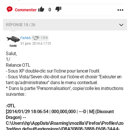
0
Commenter
RÉPONSE 18 / 26
Fish66
1 318
31 janv. 2014 à 17:31
Salut,
1/
Relance OTL
- Sous XP double-clic sur l'icône pour lancer l'outil.
- Sous Vista/Seven clic-droit sur l'icône et choisir "Exécuter en
tant qu'administrateur" dans le menu contextuel.
* Dans la partie "Personnalisation", copie/colle les instructions
suivantes :
:OTL
[2014/01/29 18:06:54 | 000,000,000 | ---D | M] (Discount
Dragon) --
C:\Users\hp\AppData\Roaming\mozilla\Firefox\Profiles\zo
3nd6pg.default\extensions\{D8A30808-3888-E608-3AA4-