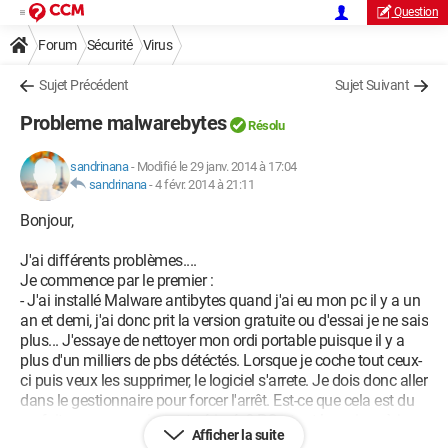
Question
Forum
Sécurité
Virus
Sujet Précédent
Sujet Suivant
Probleme malwarebytes
Résolu
sandrinana
-
Modifié le 29 janv. 2014 à 17:04
sandrinana
-
4 févr. 2014 à 21:11
Bonjour,
J'ai différents problèmes....
Je commence par le premier :
- J'ai installé Malware antibytes quand j'ai eu mon pc il y a un
an et demi, j'ai donc prit la version gratuite ou d'essai je ne sais
plus... J'essaye de nettoyer mon ordi portable puisque il y a
plus d'un milliers de pbs détéctés. Lorsque je coche tout ceux-
ci puis veux les supprimer, le logiciel s'arrete. Je dois donc aller
dans le gestionnaire pour forcer l'arrêt. Est-ce que cela est du
au fait que ma version est périmée? POurtant les mises à jour
Afficher la suite
se font correctement.