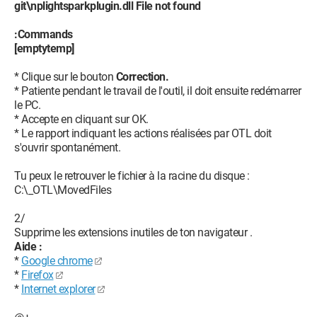
git\nplightsparkplugin.dll File not found
:Commands
[emptytemp]
* Clique sur le bouton
Correction.
* Patiente pendant le travail de l'outil, il doit ensuite redémarrer
le PC.
* Accepte en cliquant sur OK.
* Le rapport indiquant les actions réalisées par OTL doit
s'ouvrir spontanément.
Tu peux le retrouver le fichier à la racine du disque :
C:\_OTL\MovedFiles
2/
Supprime les extensions inutiles de ton navigateur .
Aide :
*
Google chrome
*
Firefox
*
Internet explorer