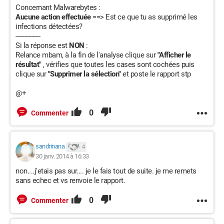
Concernant Malwarebytes :
Aucune action effectuée
==> Est ce que tu as supprimé les
infections détectées?
--------------
Si la réponse est
NON
:
Relance mbam, à la fin de l'analyse clique sur
"Afficher le
résultat"
, vérifies que toutes les cases sont cochées puis
clique sur
"Supprimer la sélection"
et poste le rapport stp
@+
0
Commenter
sandrinana
4
30 janv. 2014 à 16:33
non....j'etais pas sur.... je le fais tout de suite. je me remets
sans echec et vs renvoie le rapport.
0
Commenter