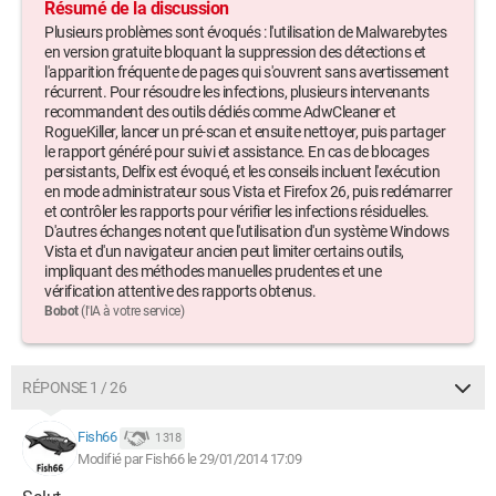
Résumé de la discussion
Plusieurs problèmes sont évoqués : l'utilisation de Malwarebytes
en version gratuite bloquant la suppression des détections et
l'apparition fréquente de pages qui s'ouvrent sans avertissement
récurrent. Pour résoudre les infections, plusieurs intervenants
recommandent des outils dédiés comme AdwCleaner et
RogueKiller, lancer un pré-scan et ensuite nettoyer, puis partager
le rapport généré pour suivi et assistance. En cas de blocages
persistants, Delfix est évoqué, et les conseils incluent l'exécution
en mode administrateur sous Vista et Firefox 26, puis redémarrer
et contrôler les rapports pour vérifier les infections résiduelles.
D'autres échanges notent que l'utilisation d'un système Windows
Vista et d'un navigateur ancien peut limiter certains outils,
impliquant des méthodes manuelles prudentes et une
vérification attentive des rapports obtenus.
Bobot
(l'IA à votre service)
RÉPONSE 1 / 26
Fish66
1 318
Modifié par Fish66 le 29/01/2014 17:09