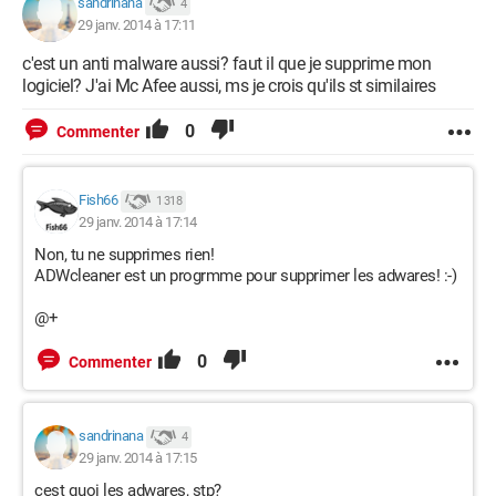
sandrinana
4
29 janv. 2014 à 17:11
c'est un anti malware aussi? faut il que je supprime mon
logiciel? J'ai Mc Afee aussi, ms je crois qu'ils st similaires
0
Commenter
Fish66
1 318
29 janv. 2014 à 17:14
Non, tu ne supprimes rien!
ADWcleaner est un progrmme pour supprimer les adwares! :-)
@+
0
Commenter
sandrinana
4
29 janv. 2014 à 17:15
cest quoi les adwares, stp?