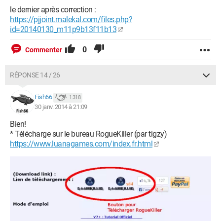
le dernier après correction :
https://pjjoint.malekal.com/files.php?
id=20140130_m11p9b13f11b13
0
Commenter
RÉPONSE 14 / 26
Fish66
1 318
30 janv. 2014 à 21:09
Bien!
* Télécharge sur le bureau RogueKiller (par tigzy)
https://www.luanagames.com/index.fr.html