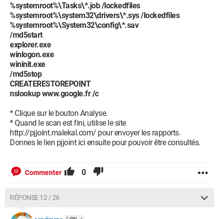
%systemroot%\Tasks\*.job /lockedfiles
%systemroot%\system32\drivers\*.sys /lockedfiles
%systemroot%\System32\config\*.sav
/md5start
explorer.exe
winlogon.exe
wininit.exe
/md5stop
CREATERESTOREPOINT
nslookup www.google.fr /c
* Clique sur le bouton Analyse.
* Quand le scan est fini, utilise le site
http://pjjoint.malekal.com/ pour envoyer les rapports.
Donnes le lien pjjoint ici ensuite pour pouvoir être consultés.
0
Commenter
RÉPONSE 12 / 26