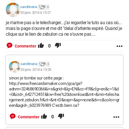
sandrinana
4
30 janv. 2014 à 19:27
je n'arrive pas a le telecharger....j'ai regarder le tuto au cas où...
mais la page s'ouvre et me dit "delai d'attente expiré. Quand je
clique sur le lien de zebulon ca ne s'ouvre pas....
0
Commenter
sandrinana
4
30 janv. 2014 à 19:28
sinon je tombe sur cette page :
http://www.freecardsmaker.com/gca/ge?
adnm=32468690366&i=s&grid=&lg=EN&cc=FR&clg=en&c=1&d
=0&cid=_642712451&kw=free%20download&mt=&mn=telecha
rgement.zebulon.fr&ct=&nt=D&expr=&ap=none&dv=c&color=gr
een&agid=_6023976989 C'estb bien ca?
0
Commenter