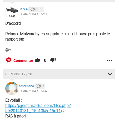
Fish66
1 318
31 janv. 2014 à 15:20
D'accord!
Relance Malwarebytes, supprime ce qu'il trouve puis poste le
rapport stp
@+
0
Commenter
RÉPONSE 17 / 26
sandrinana
4
31 janv. 2014 à 16:54
Et voila!! :
https://pjjoint.malekal.com/files.php?
id=20140131_f15n13k5o15u11
RAS à priori!!