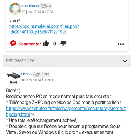
sandrinana
4
30 janv. 2014 à 17:34
voici!!
https://pjjoint.malekal.com/files.php?
id=20140130_p15t6k7f12v15
0
Commenter
RÉPONSE 9 / 26
Fish66
1 318
30 janv. 2014 à 19:03
Bien! :-)
Redémarre ton PC en mode normal puis fais ceci stp :
* Télécharge ZHPDiag de Nicolas Coolman à partir ce lien :
https://www.zebulon.fr/telechargements/securite/systeme/z
hpdiag.html
* Une fois le téléchargement achevé,
* Double-clique sur l'icône pour lancer le programme. Sous
Vista , Seven ou Windows 8 clic droit « exécuter en tant