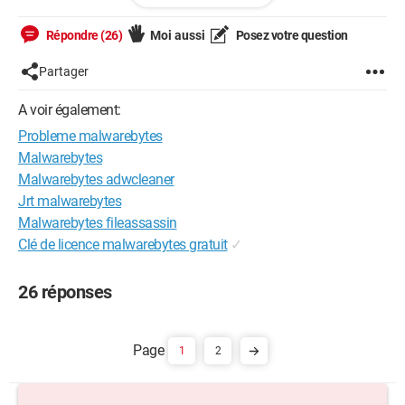
De plus, ceux qui m'amène à ma deuxième question,
récemment, j'ai plein de pages qui s'ouvrent régulièrement
Répondre (26)
Moi aussi
Posez votre question
pour ne pas dire tout le temps. Est'ce des mouchards, donc
eux qui sont ces fameux fichiers? et comment les stopper?
Partager
MErci de votre aide!!!
A voir également:
Probleme malwarebytes
Malwarebytes
Malwarebytes adwcleaner
Jrt malwarebytes
Malwarebytes fileassassin
Clé de licence malwarebytes gratuit
✓
26 réponses
1
2