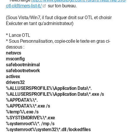
otl-oldtimers-list-it/
sur ton bureau.
(Sous Vista/Win7, il faut cliquer droit sur OTL et choisir
Exécuter en tant qu'administrateur)
* Lance OTL
* Sous Personnalisation, copie-colle le texte en gras ci-
dessous :
netsvcs
msconfig
safebootminimal
safebootnetwork
activex
drivers32
%ALLUSERSPROFILE%\Application Data\*.
%ALLUSERSPROFILE%\Application Data\*.exe /s
%APPDATA%\*.
%APPDATA%\*.exe /s
%temp%\.exe /s
%SYSTEMDRIVE%\*.exe
%systemroot%\*. /mp /s
%systemroot%\system32\*.dll /lockedfiles