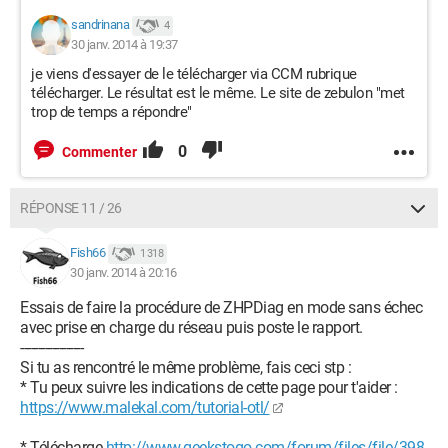
sandrinana
4
30 janv. 2014 à 19:37
je viens d'essayer de le télécharger via CCM rubrique
télécharger. Le résultat est le même. Le site de zebulon "met
trop de temps a répondre"
0
Commenter
RÉPONSE 11 / 26
Fish66
1 318
30 janv. 2014 à 20:16
Essais de faire la procédure de ZHPDiag en mode sans échec
avec prise en charge du réseau puis poste le rapport.
------------------
Si tu as rencontré le même problème, fais ceci stp :
* Tu peux suivre les indications de cette page pour t'aider :
https://www.malekal.com/tutorial-otl/
* Télécharge
http://www.geekstogo.com/forum/files/file/398-