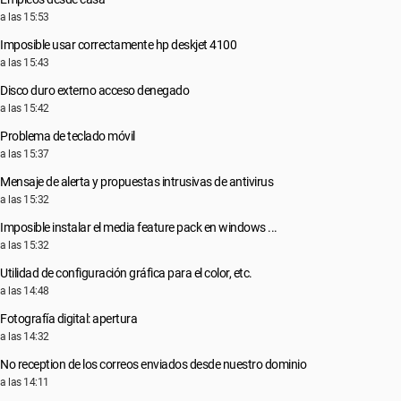
a las 15:53
Imposible usar correctamente hp deskjet 4100
a las 15:43
Disco duro externo acceso denegado
a las 15:42
Problema de teclado móvil
a las 15:37
Mensaje de alerta y propuestas intrusivas de antivirus
a las 15:32
Imposible instalar el media feature pack en windows ...
a las 15:32
Utilidad de configuración gráfica para el color, etc.
a las 14:48
Fotografía digital: apertura
a las 14:32
No reception de los correos enviados desde nuestro dominio
a las 14:11