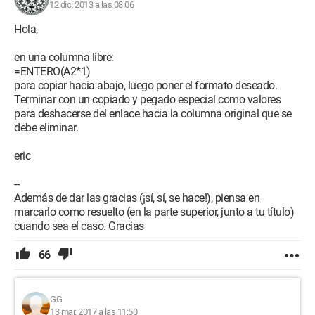
12 dic. 2013 a las 08:06
Gracias por tu ayuda
Hola,
Configuración:
Windows 7 / Internet Explorer 8.0
en una columna libre:
=ENTERO(A2*1)
para copiar hacia abajo, luego poner el formato deseado.
Terminar con un copiado y pegado especial como valores
para deshacerse del enlace hacia la columna original que se
debe eliminar.
eric
--
Además de dar las gracias (¡sí, sí, se hace!), piensa en
marcarlo como resuelto (en la parte superior, junto a tu título)
cuando sea el caso. Gracias
66
GG
13 mar. 2017 a las 11:50