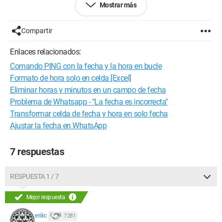
Mostrar más
11/01/2013 01:15
11/01/2013 01:30
11/01/2013 01:45
Compartir
11/01/2013 02:00
11/01/2013 02:15
Enlaces relacionados:
11/01/2013 02:30
Comando PING con la fecha y la hora en bucle
11/01/2013 02:45
11/02/2013 00:00
Formato de hora solo en celda [Excel]
11/02/2013 00:15
Eliminar horas y minutos en un campo de fecha
11/02/2013 00:30
Problema de Whatsapp - "La fecha es incorrecta"
11/02/2013 00:45
Transformar celda de fecha y hora en solo fecha
11/02/2013 01:00
Ajustar la fecha en WhatsApp
11/02/2013 01:15
11/02/2013 01:30
11/02/2013 01:45
7 respuestas
11/02/2013 02:00
11/02/2013 02:15
11/02/2013 02:30
RESPUESTA 1 / 7
11/02/2013 02:45
11/02/2013 03:00
Mejor respuesta
11/02/2013 03:15
11/02/2013 03:30
eriiic
7 281