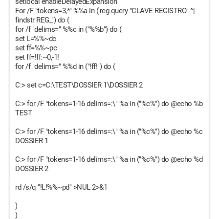
setlocal enableDelayedExpansion
For /F "tokens=3,*" %%a in ('reg query "CLAVE REGISTRO" ^|
findstr REG_') do (
for /f "delims=" %%c in ("%%b") do (
set L=%%~dc
set ff=%%~pc
set ff=!ff:~0,-1!
for /f "delims=" %%d in ("!ff!") do (
C:> set c=C:\TEST\DOSSIER 1\DOSSIER 2
C:> for /F "tokens=1-16 delims=:\" %a in ("%c%") do @echo %b
TEST
C:> for /F "tokens=1-16 delims=:\" %a in ("%c%") do @echo %c
DOSSIER 1
C:> for /F "tokens=1-16 delims=:\" %a in ("%c%") do @echo %d
DOSSIER 2
rd /s/q "!L!%%~pd" >NUL 2>&1
)
)