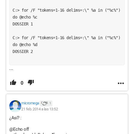
C:> for /F "tokens=1-16 delims=:\" %a in ("%c%") 
do @echo %c
DOSSIER 1
C:> for /F "tokens=1-16 delims=:\" %a in ("%c%") 
do @echo %d
DOSSIER 2
```
0
micromega
1
21 feb. 2014 a las 13:52
¿Así? :
@Echo off