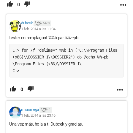
0
dubcek
5 659
1 feb. 2014 a las 11:34
tester en remplaçant %%b par %%~pb
C:> for /f "delims=" %%b in ("C:\\Program Files 
(x86)\\DOSSIER 1\\DOSSIER2") do @echo %%~pb
\Program Files (x86)\DOSSIER 1\
C:>
0
micromega
1
1 feb. 2014 a las 23:16
Una vez más, hola a ti Dubcek y gracias.