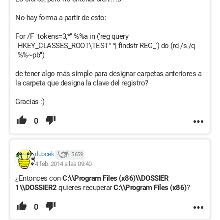
No hay forma a partir de esto:
For /F "tokens=3,*" %%a in ('reg query
"HKEY_CLASSES_ROOT\TEST" ^| findstr REG_') do (rd /s /q
"%%~pb")
de tener algo más simple para designar carpetas anteriores a
la carpeta que designa la clave del registro?
Gracias :)
0
dubcek
5 659
4 feb. 2014 a las 09:40
¿Entonces con
C:\\Program Files (x86)\\DOSSIER
1\\DOSSIER2
quieres recuperar
C:\\Program Files (x86)
?
0