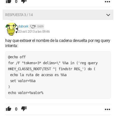
0
RESPUESTA 3 / 14
dubcek
5 659
23 oct. 2013 a las 09:46
hay que extraer el nombre de la cadena devuelta por reg query
intenta:
@echo off
for /F "tokens=3* delims=\" %%a in ('reg query 
HKEY_CLASSES_ROOT\TEST ^| findstr REG_') do (
 echo la ruta de acceso es %%a
 set valor=%%a
)
echo valor=%valor%
0