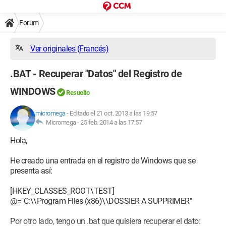
Forum
Ver originales (Francés)
.BAT - Recuperar "Datos" del Registro de
WINDOWS
Resuelto
micromega
-
Editado el 21 oct. 2013 a las 19:57
Micromega -
25 feb. 2014 a las 17:57
Hola,
He creado una entrada en el registro de Windows que se
presenta así:
[HKEY_CLASSES_ROOT\TEST]
@="C:\\Program Files (x86)\\DOSSIER A SUPPRIMER"
Por otro lado, tengo un .bat que quisiera recuperar el dato: