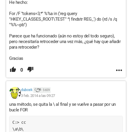
He hecho:
For /F "tokens=3,*" %%a in ('reg query
"HKEY_CLASSES_ROOT\TEST" ^| findstr REG_') do (rd /s /q
"%%~pb")
Parece que ha funcionado (aún no estoy del todo seguro),
pero necesitaría retroceder una vez más, ¿qué hay que añadir
para retroceder?
Gracias
0
dubcek
5 659
3 feb. 2014 a las 09:27
una método, se quita la \ al final y se vuelve a pasar por un
bucle FOR
C:> cc
\a\b\