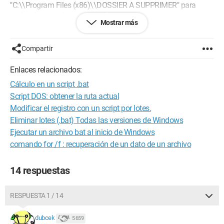
"C:\\Program Files (x86)\\DOSSIER A SUPPRIMER" para
poder eliminar directamente la carpeta.
Mostrar más
Quiero utilizar el registro, ya que me evita hacer una búsqueda
larga en todos los discos.
Compartir
¿Cómo puedo recuperar el dato del registro para que mi .bat lo
Enlaces relacionados:
utilice?
Cálculo en un script .bat
Está más allá de mis competencias...
Script DOS: obtener la ruta actual
Gracias por su ayuda.
Modificar el registro con un script por lotes.
Eliminar lotes (.bat) Todas las versiones de Windows
Ejecutar un archivo bat al inicio de Windows
comando for /f : recuperación de un dato de un archivo
14 respuestas
RESPUESTA 1 / 14
dubcek
5 659