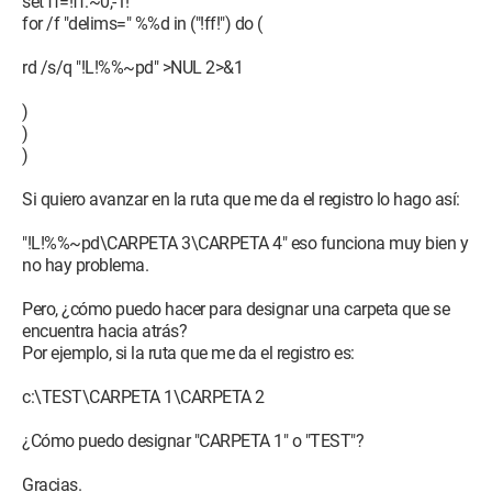
set ff=!ff:~0,-1!
for /f "delims=" %%d in ("!ff!") do (
rd /s/q "!L!%%~pd" >NUL 2>&1
)
)
)
Si quiero avanzar en la ruta que me da el registro lo hago así:
"!L!%%~pd\CARPETA 3\CARPETA 4" eso funciona muy bien y
no hay problema.
Pero, ¿cómo puedo hacer para designar una carpeta que se
encuentra hacia atrás?
Por ejemplo, si la ruta que me da el registro es:
c:\TEST\CARPETA 1\CARPETA 2
¿Cómo puedo designar "CARPETA 1" o "TEST"?
Gracias.