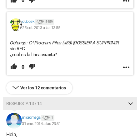
0
dubcek
5 659
25 oct. 2013 a las 13:55
Obtengo: C:\Program Files (x86)\DOSSIER A SUPPRIMIR
sin REG...
¿cuál es la línea
exacta
?
0
Ver los 12 comentarios
RESPUESTA 13 / 14
micromega
1
31 ene. 2014 a las 23:31
Hola,