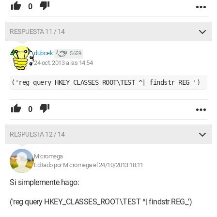
0
RESPUESTA 11 / 14
dubcek
5 659
24 oct. 2013 a las 14:54
('reg query HKEY_CLASSES_ROOT\TEST ^| findstr REG_')
0
RESPUESTA 12 / 14
Micromega
Editado por Micromega el 24/10/2013 18:11
Si simplemente hago:
('reg query HKEY_CLASSES_ROOT\TEST ^| findstr REG_')