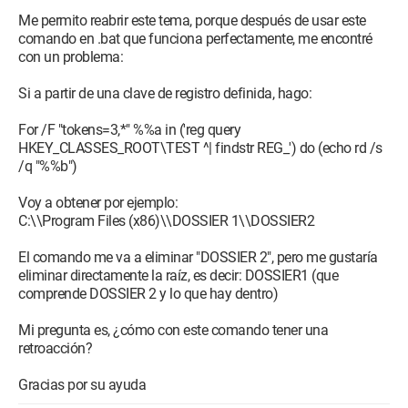
Me permito reabrir este tema, porque después de usar este
comando en .bat que funciona perfectamente, me encontré
con un problema:
Si a partir de una clave de registro definida, hago:
For /F "tokens=3,*" %%a in ('reg query
HKEY_CLASSES_ROOT\TEST ^| findstr REG_') do (echo rd /s
/q "%%b")
Voy a obtener por ejemplo:
C:\\Program Files (x86)\\DOSSIER 1\\DOSSIER2
El comando me va a eliminar "DOSSIER 2", pero me gustaría
eliminar directamente la raíz, es decir: DOSSIER1 (que
comprende DOSSIER 2 y lo que hay dentro)
Mi pregunta es, ¿cómo con este comando tener una
retroacción?
Gracias por su ayuda