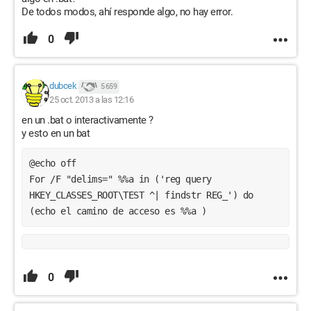
De todos modos, ahí responde algo, no hay error.
0
dubcek
5 659
25 oct. 2013 a las 12:16
en un .bat o interactivamente ?
y esto en un bat
@echo off
For /F "delims=" %%a in ('reg query 
HKEY_CLASSES_ROOT\TEST ^| findstr REG_') do 
(echo el camino de acceso es %%a )
0