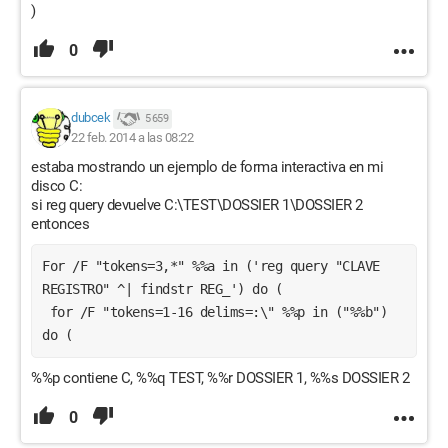
)
0
dubcek
5 659
22 feb. 2014 a las 08:22
estaba mostrando un ejemplo de forma interactiva en mi
disco C:
si reg query devuelve C:\TEST\DOSSIER 1\DOSSIER 2
entonces
For /F "tokens=3,*" %%a in ('reg query "CLAVE 
REGISTRO" ^| findstr REG_') do (
 for /F "tokens=1-16 delims=:\" %%p in ("%%b") 
do (
%%p contiene C, %%q TEST, %%r DOSSIER 1, %%s DOSSIER 2
0