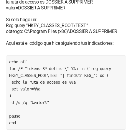
la ruta de acceso es DOSSIER A SUPPRIMER
valor=DOSSIER A SUPPRIMER
Si solo hago un:
Reg query "HKEY_CLASSES_ROOT\TEST"
obtengo: C:\Program Files (x86)\DOSSIER A SUPPRIMER
Aquí está el código que hice siguiendo tus indicaciones:
echo off
for /F "tokens=3* delims=\" %%a in ('reg query 
HKEY_CLASSES_ROOT\TEST ^| findstr REG_') do (
 echo la ruta de acceso es %%a
 set valor=%%a
)
rd /s /q "%valor%"
pause
end