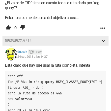
¿El valor de "RD" tiene en cuenta toda la ruta dada por "reg
query"?
Estamos realmente cerca del objetivo ahora...
0
RESPUESTA 9 / 14
dubcek
5 659
24 oct. 2013 a las 14:37
Está claro que hay que usar la ruta completa, intenta
echo off
for /F %%a in ('reg query HKEY_CLASSES_ROOT\TEST ^| 
findstr REG_') do (
echo la ruta de acceso es %%a
set valor=%%a
)
echo rd /s /q "%valor%"