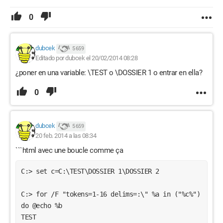
0
dubcek
5 659
Editado por dubcek el 20/02/2014 08:28
¿poner en una variable: \TEST o \DOSSIER 1 o entrar en ella?
0
dubcek
5 659
20 feb. 2014 a las 08:34
```html avec une boucle comme ça
C:> set c=C:\TEST\DOSSIER 1\DOSSIER 2
C:> for /F "tokens=1-16 delims=:\" %a in ("%c%") 
do @echo %b
TEST