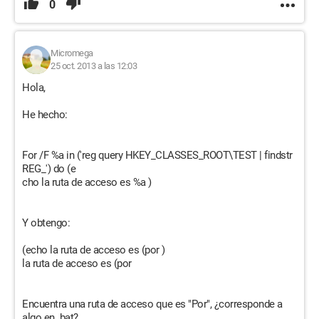
0
Micromega
25 oct. 2013 a las 12:03
Hola,
He hecho:
For /F %a in ('reg query HKEY_CLASSES_ROOT\TEST | findstr
REG_') do (e
cho la ruta de acceso es %a )
Y obtengo:
(echo la ruta de acceso es (por )
la ruta de acceso es (por
Encuentra una ruta de acceso que es "Por", ¿corresponde a
algo en .bat?