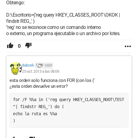
Obtengo:
D:\Escritorio>('reg query HKEY_CLASSES_ROOT\OKOK |
findstr REG_' )
''reg' no se reconoce como un comando interno
o externo, un programa ejecutable o un archivo por lotes.
0
dubcek
5 659
25 oct. 2013 a las 08:06
esta orden solo funciona con FOR (con los ('
¿esta orden devuelve un error?
for /F %%a in ('reg query HKEY_CLASSES_ROOT\TEST 
^| findstr REG_') do (
echo la ruta es %%a
)