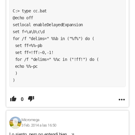
C:> type cc.bat
@echo off
setlocal enableDelayedExpansion
set f=\a\b\c\d
for /f "delims=" %%b in ("%f%") do (
 set ff=%%~pb
 set ff=!ff:~0,-1!
 for /f "delims=" %%c in ("!ff!") do (
 echo %%~pc
 )
)
0
Micromega
3 feb. 2014 a las 16:50
Lo siento, pero no entendí bien... :s