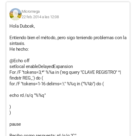
Micromega
22 feb. 2014 a las 12:08
Hola Dubcek,
Entiendo bien el método, pero sigo teniendo problemas con la
sintaxis.
He hecho:
@Echo off
setlocal enableDelayedExpansion
For /F "tokens=3,*" %%a in ('reg query "CLAVE REGISTRO" ^|
findstr REG_') do (
for /F "tokens=1-16 delims=:\" %%q in ("%%b") do (
echo rd /s/q "%%q"
)
)
pause
Recibo como respuesta: rd /s/q "C"