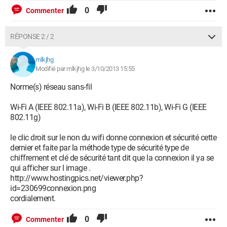
0
Commenter
RÉPONSE 2 / 2
mlkjhg
Modifié par mlkjhg le 3/10/2013 15:55
Norme(s) réseau sans-fil
Wi-Fi A (IEEE 802.11a), Wi-Fi B (IEEE 802.11b), Wi-Fi G (IEEE
802.11g)
le clic droit sur le non du wifi donne connexion et sécurité cette
dernier et faite par la méthode type de sécurité type de
chiffrement et clé de sécurité tant dit que la connexion il ya se
qui afficher sur l image .
http://www.hostingpics.net/viewer.php?
id=230699connexion.png
cordialement.
0
Commenter