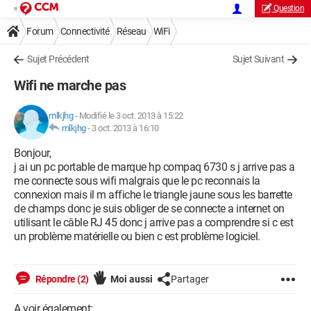
Question
Forum
Connectivité
Réseau
WiFi
Sujet Précédent
Sujet Suivant
Wifi ne marche pas
mlkjhg
-
Modifié le 3 oct. 2013 à 15:22
mlkjhg
-
3 oct. 2013 à 16:10
Bonjour,
j ai un pc portable de marque hp compaq 6730 s j arrive pas a
me connecte sous wifi malgrais que le pc reconnais la
connexion mais il m affiche le triangle jaune sous les barrette
de champs donc je suis obliger de se connecte a internet on
utilisant le câble RJ 45 donc j arrive pas a comprendre si c est
un problème matérielle ou bien c est problème logiciel.
Répondre (2)
Moi aussi
Partager
A voir également: