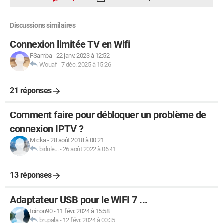
Discussions similaires
Connexion limitée TV en Wifi
FSamba
-
22 janv. 2023 à 12:52
Wouaf
-
7 déc. 2025 à 15:26
21 réponses
Comment faire pour débloquer un problème de
connexion IPTV ?
Micka
-
28 août 2018 à 00:21
bidule...
-
26 août 2022 à 06:41
13 réponses
Adaptateur USB pour le WIFI 7 ...
toinou90
-
11 févr. 2024 à 15:58
brupala
-
12 févr. 2024 à 00:35