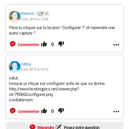
MaximeL.
80
3 oct. 2013 à 15:56
Peux tu cliquer sur le bouton "Configurer ?" et reprendre une
autre capture ?
0
Commenter
mlkjhg
3 oct. 2013 à 16:10
salut,
lorsque je clique sur configurer voila se que sa donne
http://www.hostingpics.net/viewer.php?
id=790662configurer.png
cordialement.
0
Commenter
Répondre
Posez votre question