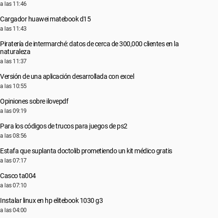
a las 11:46
Cargador huawei matebook d15
a las 11:43
Piratería de intermarché: datos de cerca de 300,000 clientes en la
naturaleza
a las 11:37
Versión de una aplicación desarrollada con excel
a las 10:55
Opiniones sobre ilovepdf
a las 09:19
Para los códigos de trucos para juegos de ps2
a las 08:56
Estafa que suplanta doctolib prometiendo un kit médico gratis
a las 07:17
Casco ta004
a las 07:10
Instalar linux en hp elitebook 1030 g3
a las 04:00