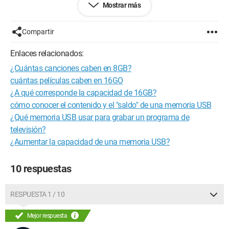
Mostrar más
computadora que debía recibir Vanilla (entré en la BIOS, etc.),
pero tenía errores. Pensé que no importaba, Vanilla no parecía
tan genial de todas formas. Pero cuando vuelvo a conectar el
Compartir
pen drive booteable a otra computadora, ¡desgracia!
Debes
formatear el pen drive antes de poder usarlo
, me dice
Enlaces relacionados:
Windows. Lo formateo, y constato el horror: el panel de
¿Cuántas canciones caben en 8GB?
control indica que el tamaño del pen drive es de 0,99 Go.
cuántas películas caben en 16GO
¿Pero qué es este lío?! ¡Mi pen drive tenía 16 Go! ¿Qué es
¿A qué corresponde la capacidad de 16GB?
esto? ¿Una partición oculta, un formateo corrupto...?
cómo conocer el contenido y el "saldo" de una memoria USB
¿Qué memoria USB usar para grabar un programa de
¿Cómo recuperar mis 16 Go :'(
televisión?
¡Gracias a quien me explique cómo hacerlo!
¿Aumentar la capacidad de una memoria USB?
10 respuestas
RESPUESTA 1 / 10
Mejor respuesta