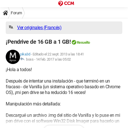
Forum
Ver originales (Francés)
¡Pendrive de 16 GB a 1 GB!
Resuelto
pika3d
-
Editado el 22 sept. 2013 a las 18:41
boss -
14 feb. 2017 a las 05:02
¡Hola a todos!
Después de intentar una instalación - que terminó en un
fracaso - de Vanilla (un sistema operativo basado en Chrome
OS), ¡mi pen drive se ha reducido 16 veces!
Manipulación más detallada:
Descargué un archivo .img del sitio de Vanilla y lo puse en mi
pen drive con el software Win32 Disk Imager para hacerlo un
pen drive booteable. Luego conecté este pen drive a la