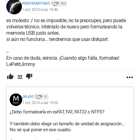
REMYMARTIN60
403
1 oct. 2013 a las 19:46
es molesto :/ no es imposible, no te preocupes, pero puede
volverse técnico. inténtalo de nuevo pero formateando la
memoria USB justo antes.
si aún no funciona... tendremos que usar diskpart
--
En caso de duda, reinicia. ¡Cuando algo falla, formatea!
LePetitJimmy
32
pika3d
41
1 oct. 2013 a las 19:53
¿Debo formatearla en exFAT, FAT, FAT32 o NTFS?
Y también debo elegir un tamaño de unidad de asignación...
No sé qué poner en ese cuadro.