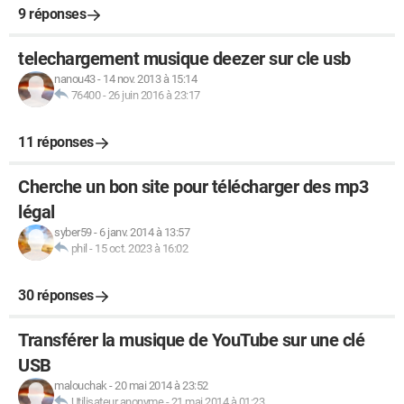
9 réponses
telechargement musique deezer sur cle usb
nanou43
-
14 nov. 2013 à 15:14
76400
-
26 juin 2016 à 23:17
11 réponses
Cherche un bon site pour télécharger des mp3
légal
syber59
-
6 janv. 2014 à 13:57
phil
-
15 oct. 2023 à 16:02
30 réponses
Transférer la musique de YouTube sur une clé
USB
malouchak
-
20 mai 2014 à 23:52
Utilisateur anonyme
-
21 mai 2014 à 01:23