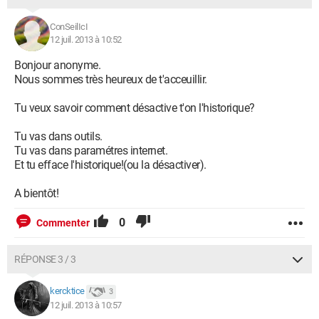
ConSeilIcI
12 juil. 2013 à 10:52
Bonjour anonyme.
Nous sommes très heureux de t'acceuillir.
Tu veux savoir comment désactive t'on l'historique?
Tu vas dans outils.
Tu vas dans paramétres internet.
Et tu efface l'historique!(ou la désactiver).
A bientôt!
0
Commenter
RÉPONSE 3 / 3
kercktice
3
12 juil. 2013 à 10:57