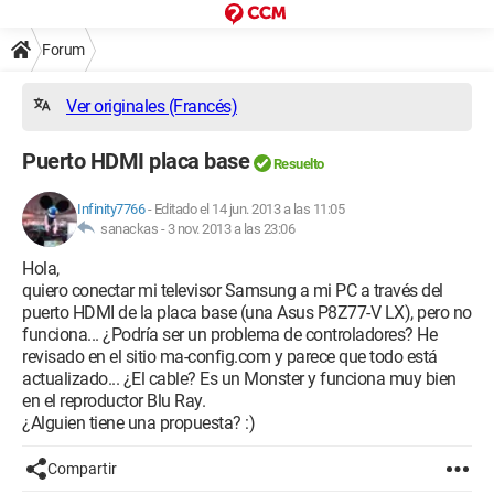
Forum
Ver originales (Francés)
Puerto HDMI placa base
Resuelto
Infinity7766
-
Editado el 14 jun. 2013 a las 11:05
sanackas -
3 nov. 2013 a las 23:06
Hola,
quiero conectar mi televisor Samsung a mi PC a través del
puerto HDMI de la placa base (una Asus P8Z77-V LX), pero no
funciona... ¿Podría ser un problema de controladores? He
revisado en el sitio ma-config.com y parece que todo está
actualizado... ¿El cable? Es un Monster y funciona muy bien
en el reproductor Blu Ray.
¿Alguien tiene una propuesta? :)
Compartir