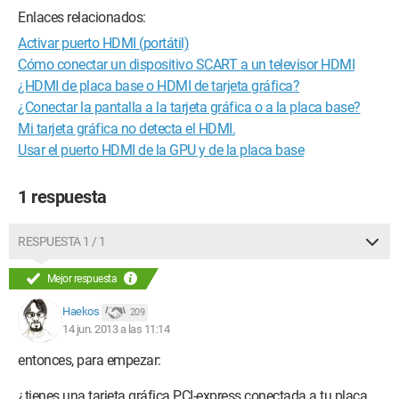
Enlaces relacionados:
Activar puerto HDMI (portátil)
Cómo conectar un dispositivo SCART a un televisor HDMI
¿HDMI de placa base o HDMI de tarjeta gráfica?
¿Conectar la pantalla a la tarjeta gráfica o a la placa base?
Mi tarjeta gráfica no detecta el HDMI.
Usar el puerto HDMI de la GPU y de la placa base
1 respuesta
RESPUESTA 1 / 1
Mejor respuesta
Haekos
209
14 jun. 2013 a las 11:14
entonces, para empezar:
¿tienes una tarjeta gráfica PCI-express conectada a tu placa