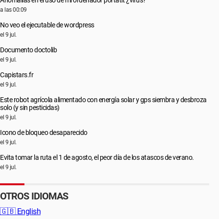
Anomalías en el uso de mi ordenador portátil: ¿virus?
a las 00:09
No veo el ejecutable de wordpress
el 9 jul.
Documento doctolib
el 9 jul.
Capistars.fr
el 9 jul.
Este robot agrícola alimentado con energía solar y gps siembra y desbroza
solo (y sin pesticidas)
el 9 jul.
Icono de bloqueo desaparecido
el 9 jul.
Evita tomar la ruta el 1 de agosto, el peor día de los atascos de verano.
el 9 jul.
OTROS IDIOMAS
🇬🇧
English