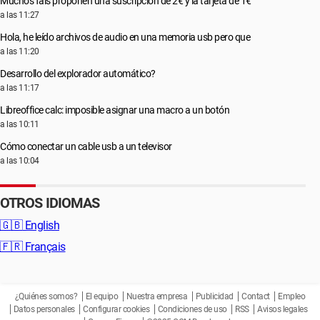
Muchos fais proponen una suscripción de 2€ y la tarjeta de 1€
a las 11:27
Hola, he leído archivos de audio en una memoria usb pero que
a las 11:20
Desarrollo del explorador automático?
a las 11:17
Libreoffice calc: imposible asignar una macro a un botón
a las 10:11
Cómo conectar un cable usb a un televisor
a las 10:04
OTROS IDIOMAS
🇬🇧
English
🇫🇷
Français
¿Quiénes somos?
El equipo
Nuestra empresa
Publicidad
Contact
Empleo
Datos personales
Configurar cookies
Condiciones de uso
RSS
Avisos legales