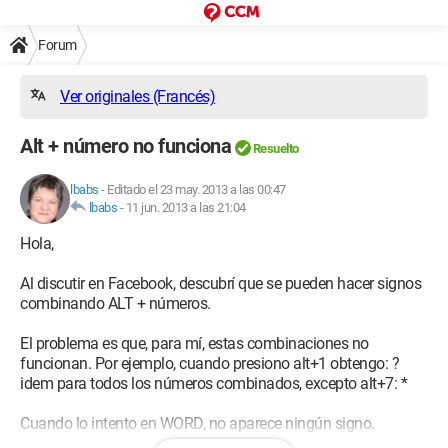
Forum
Ver originales (Francés)
Alt + número no funciona
Resuelto
lbabs
-
Editado el 23 may. 2013 a las 00:47
lbabs
-
11 jun. 2013 a las 21:04
Hola,
Al discutir en Facebook, descubrí que se pueden hacer signos
combinando ALT + números.
El problema es que, para mí, estas combinaciones no
funcionan. Por ejemplo, cuando presiono alt+1 obtengo: ?
idem para todos los números combinados, excepto alt+7: *
Cuando lo intento en WORD, no aparece ningún signo.