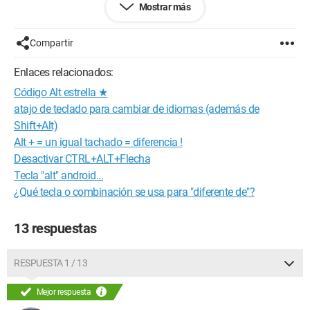
Mostrar más
¿Tendrían una solución?
Gracias por sus respuestas.
Compartir
Configuración:
Windows 7 / Internet Explorer 9.0
Enlaces relacionados:
Código Alt estrella ★
atajo de teclado para cambiar de idiomas (además de
Shift+Alt)
Alt + = un igual tachado = diferencia !
Desactivar CTRL+ALT+Flecha
Tecla "alt" android...
¿Qué tecla o combinación se usa para "diferente de"?
13 respuestas
RESPUESTA 1 / 13
Mejor respuesta