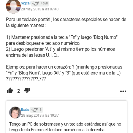
regcal
4 658
28 may. 2013 a las 07:40
Para un teclado portátil, los caracteres especiales se hacen de
la siguiente manera:
1) Mantener presionada la tecla "Fn" y luego "Bloq Nump"
para desbloquear el teclado numérico.
2) Luego, presionar "Alt" y al mismo tiempo los números
encima de las letras U, I, O...
Ejemplos: para hacer un corazón: ? (mantengo presionadas
"Fn" y "Bloq Num", luego "Alt" y "3" (que está encima de la L)
????????????!??,7??
2
lbabs
8
28 may. 2013 a las 19:37
Tengo un PC de sobremesa y un teclado estándar, así que no
tengo tecla Fn con el teclado numérico a la derecha.