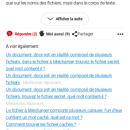
que sur les noms des fichiers, mais dans le corps de texte.
Quelqu'un saurait comment faire ???
Afficher la suite
Merci !
Répondre (2)
Moi aussi
(9)
Partager
Laurence
A voir également:
Un document .docx est, en réalité, composé de plusieurs
fichiers. dans le fichier à télécharger, trouvez le fichier secret.
quel mot contient-il ?
Un document .docx est, en réalité, composé de plusieurs
fichiers
- Meilleures réponses
Un document .docx est, en réalité, composé de plusieurs
fichiers. trouvez le fichier secret. quel mot contient-il ?
-
Meilleures réponses
Le fichier à télécharger comporte plusieurs calques. l’un d’eux
contient un mot caché. quel est ce mot ?
Comment trouver les fichier cachés ?
✓