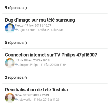
9 réponses
Bug d'image sur ma télé samsung
Frexzy
-
17 févr. 2013 à 16:07
Djo La Force
-
17 févr. 2013 à 23:34
5 réponses
Connection internet sur TV Philips 47pfl6007
JLTH
-
10 févr. 2013 à 19:18
Support Philips
-
11 févr. 2013 à 11:04
2 réponses
Réinitialisation de télé Toshiba
Nina
-
10 févr. 2013 à 12:49
stewartia
-
11 févr. 2013 à 11:26