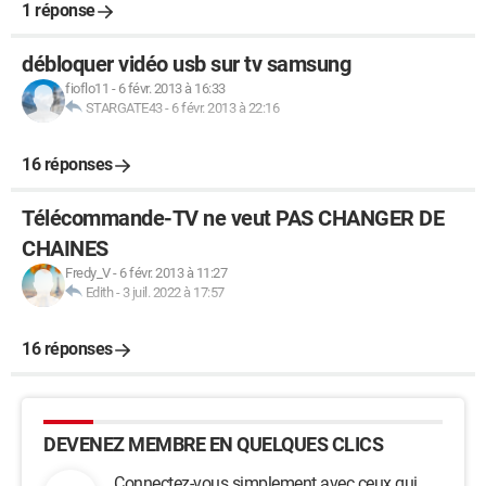
1 réponse
débloquer vidéo usb sur tv samsung
fioflo11
-
6 févr. 2013 à 16:33
STARGATE43
-
6 févr. 2013 à 22:16
16 réponses
Télécommande-TV ne veut PAS CHANGER DE
CHAINES
Fredy_V
-
6 févr. 2013 à 11:27
Edith
-
3 juil. 2022 à 17:57
16 réponses
DEVENEZ MEMBRE EN QUELQUES CLICS
Connectez-vous simplement avec ceux qui