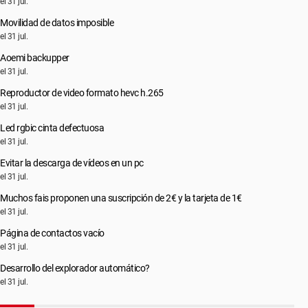
el 31 jul.
Movilidad de datos imposible
el 31 jul.
Aoemi backupper
el 31 jul.
Reproductor de video formato hevc h.265
el 31 jul.
Led rgbic cinta defectuosa
el 31 jul.
Evitar la descarga de vídeos en un pc
el 31 jul.
Muchos fais proponen una suscripción de 2€ y la tarjeta de 1€
el 31 jul.
Página de contactos vacío
el 31 jul.
Desarrollo del explorador automático?
el 31 jul.