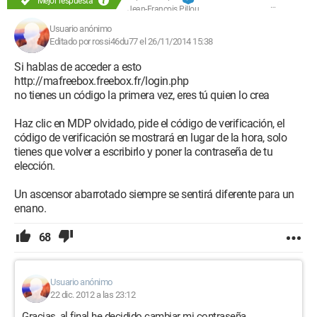
Mejor respuesta
Jean-François Pillou
Usuario anónimo
Editado por rossi46du77 el 26/11/2014 15:38
Si hablas de acceder a esto
http://mafreebox.freebox.fr/login.php
no tienes un código la primera vez, eres tú quien lo crea
Haz clic en MDP olvidado, pide el código de verificación, el
código de verificación se mostrará en lugar de la hora, solo
tienes que volver a escribirlo y poner la contraseña de tu
elección.
Un ascensor abarrotado siempre se sentirá diferente para un
enano.
68
Usuario anónimo
22 dic. 2012 a las 23:12
Gracias, al final he decidido cambiar mi contraseña.