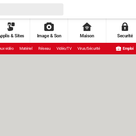
pplis & Sites
Image & Son
Maison
Securité
ux vidéo
Matériel
Réseau
Vidéo/TV
Virus/Sécurité
Emploi