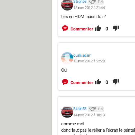
Steph58.
114
13 nov. 2012 à 21:44
t'es en HDMI aussi toi ?
0
Commenter
oualii.adam
13 nov. 2012 à 22:28
Oui
0
Commenter
Steph58.
114
14 nov. 2012 à 18:19
comme moi
donc faut pas le relier a l'écran le périt