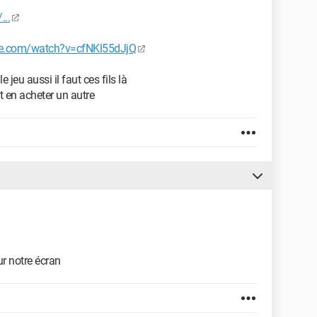
...
be.com/watch?v=cfNKl55dJjQ
jeu aussi il faut ces fils là
ut en acheter un autre
ur notre écran