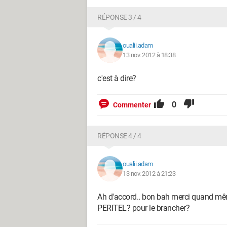
RÉPONSE 3 / 4
oualii.adam
13 nov. 2012 à 18:38
c'est à dire?
0
Commenter
RÉPONSE 4 / 4
oualii.adam
13 nov. 2012 à 21:23
Ah d'accord.. bon bah merci quand même
PERITEL? pour le brancher?