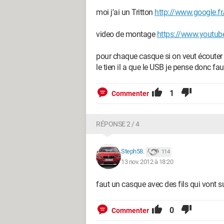
moi j'ai un Tritton
http://www.google.fr/
video de montage
https://www.youtu
pour chaque casque si on veut écouter le 
le tien il a que le USB je pense donc fa
1
Commenter
RÉPONSE 2 / 4
Steph58.
114
13 nov. 2012 à 18:20
faut un casque avec des fils qui vont s
0
Commenter