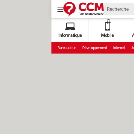
Informatique
Mobile
A
Bureautique
Développement
Internet
Je