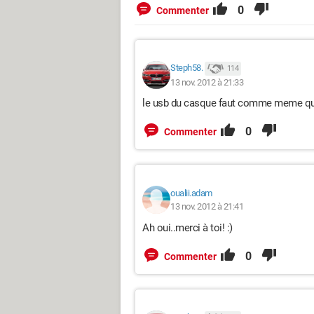
0
Commenter
Steph58.
114
13 nov. 2012 à 21:33
le usb du casque faut comme meme qui s
0
Commenter
oualii.adam
13 nov. 2012 à 21:41
Ah oui..merci à toi! :)
0
Commenter