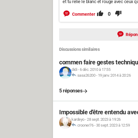
et tu relie le blanc et rouge avec ceux qu
0
Commenter
Répon
Discussions similaires
commen faire gestes techniqu
didi
-
6 déc. 2010 à 17:55
sasa26200
-
19 janv. 2014 à 20:26
5 réponses
Impossible d'être entendu av
kardeyo
-
28 sept. 2023 à 19:26
crooner76
-
30 sept. 2023 à 12:59