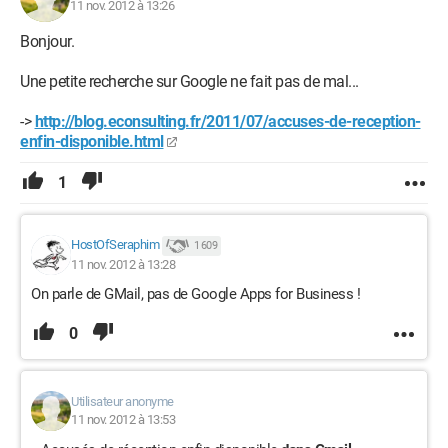
11 nov. 2012 à 13:26
Bonjour.
Une petite recherche sur Google ne fait pas de mal...
->
http://blog.econsulting.fr/2011/07/accuses-de-reception-
enfin-disponible.html
1
HostOfSeraphim
1 609
11 nov. 2012 à 13:28
On parle de GMail, pas de Google Apps for Business !
0
Utilisateur anonyme
11 nov. 2012 à 13:53