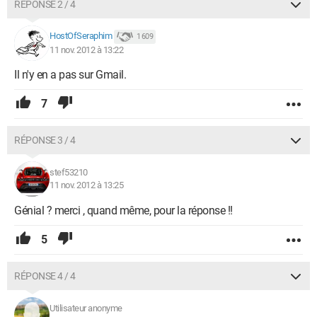
RÉPONSE 2 / 4
HostOfSeraphim
1 609
11 nov. 2012 à 13:22
Il n'y en a pas sur Gmail.
7
RÉPONSE 3 / 4
stef53210
11 nov. 2012 à 13:25
Génial ? merci , quand même, pour la réponse !!
5
RÉPONSE 4 / 4
Utilisateur anonyme