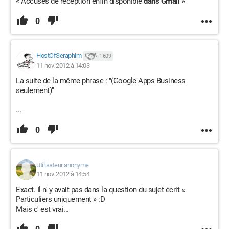
« Accusés de réception enfin disponible
dans Gmail
»
0
HostOfSeraphim
1 609
11 nov. 2012 à 14:03
La suite de la même phrase : "(Google Apps Business
seulement)"
...
0
Utilisateur anonyme
11 nov. 2012 à 14:54
Exact. Il n' y avait pas dans la question du sujet écrit «
Particuliers uniquement » :D
Mais c' est vrai...