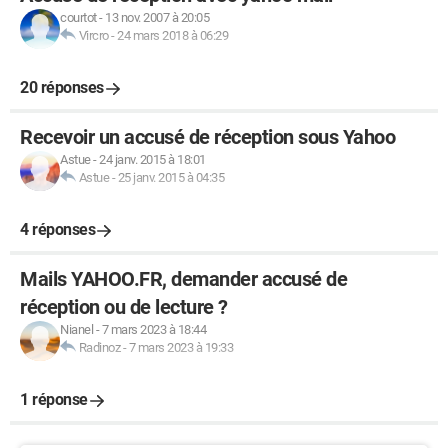
courtot
-
13 nov. 2007 à 20:05
Vircro
-
24 mars 2018 à 06:29
20 réponses
Recevoir un accusé de réception sous Yahoo
Astue
-
24 janv. 2015 à 18:01
Astue
-
25 janv. 2015 à 04:35
4 réponses
Mails YAHOO.FR, demander accusé de
réception ou de lecture ?
Nianel
-
7 mars 2023 à 18:44
Radinoz
-
7 mars 2023 à 19:33
1 réponse