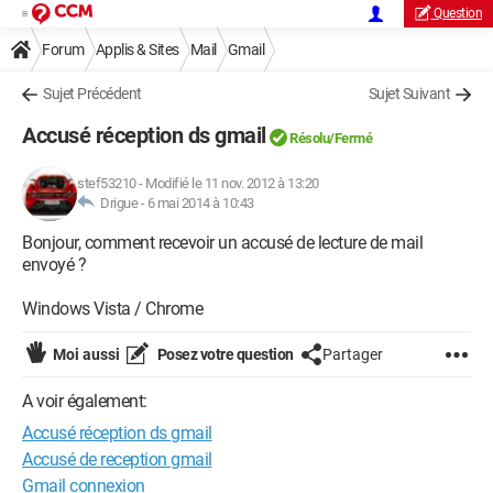
Question
Forum
Applis & Sites
Mail
Gmail
Sujet Précédent
Sujet Suivant
Accusé réception ds gmail
Résolu/Fermé
stef53210
-
Modifié le 11 nov. 2012 à 13:20
Drigue -
6 mai 2014 à 10:43
Bonjour, comment recevoir un accusé de lecture de mail
envoyé ?
Windows Vista / Chrome
Moi aussi
Posez votre question
Partager
A voir également:
Accusé réception ds gmail
Accusé de reception gmail
Gmail connexion