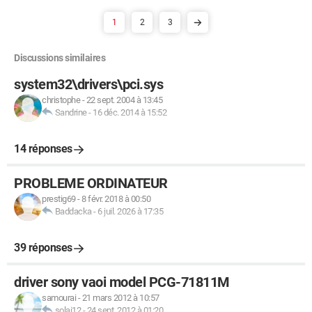
1
2
3
Discussions similaires
system32\drivers\pci.sys
christophe
-
22 sept. 2004 à 13:45
Sandrine
-
16 déc. 2014 à 15:52
14 réponses
PROBLEME ORDINATEUR
prestig69
-
8 févr. 2018 à 00:50
Baddacka
-
6 juil. 2026 à 17:35
39 réponses
driver sony vaoi model PCG-71811M
samourai
-
21 mars 2012 à 10:57
solai12
-
24 sept. 2012 à 01:20