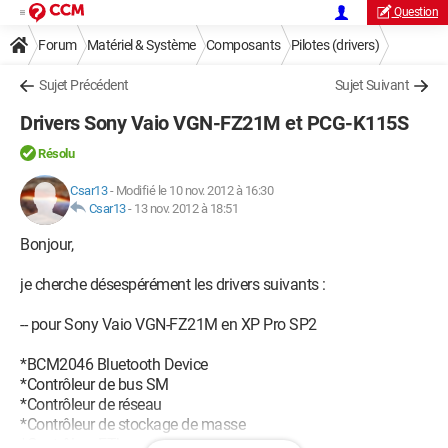
Question
Forum
Matériel & Système
Composants
Pilotes (drivers)
Sujet Précédent
Sujet Suivant
Drivers Sony Vaio VGN-FZ21M et PCG-K115S
Résolu
Csar13
-
Modifié le 10 nov. 2012 à 16:30
Csar13
-
13 nov. 2012 à 18:51
Bonjour,
je cherche désespérément les drivers suivants :
-- pour Sony Vaio VGN-FZ21M en XP Pro SP2
*BCM2046 Bluetooth Device
*Contrôleur de bus SM
*Contrôleur de réseau
*Contrôleur de stockage de masse
*Contrôleur EThernet