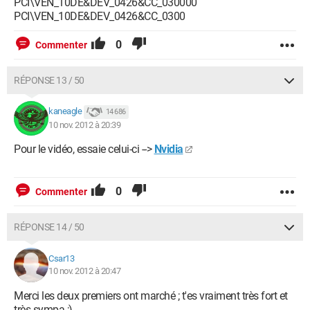
PCI\VEN_10DE&DEV_0426&CC_030000
PCI\VEN_10DE&DEV_0426&CC_0300
0
Commenter
RÉPONSE 13 / 50
kaneagle
14 686
10 nov. 2012 à 20:39
Pour le vidéo, essaie celui-ci -->
Nvidia
0
Commenter
RÉPONSE 14 / 50
Csar13
10 nov. 2012 à 20:47
Merci les deux premiers ont marché ; t'es vraiment très fort et
très sympa ;)