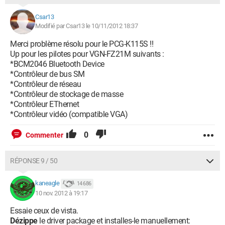
Csar13
Modifié par Csar13 le 10/11/2012 18:37
Merci problème résolu pour le PCG-K115S !!
Up pour les pilotes pour VGN-FZ21M suivants :
*BCM2046 Bluetooth Device
*Contrôleur de bus SM
*Contrôleur de réseau
*Contrôleur de stockage de masse
*Contrôleur EThernet
*Contrôleur vidéo (compatible VGA)
0
Commenter
RÉPONSE 9 / 50
kaneagle
14 686
10 nov. 2012 à 19:17
Essaie ceux de vista.
Dézippe
le driver package et installes-le manuellement: