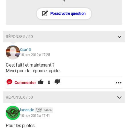
?
Posez votre question
RÉPONSE 5 / 50
Csar13
10 nov. 2012 à 17:25
C'est fait ! et maintenant ?
Merci pour ta réponse rapide.
0
Commenter
RÉPONSE 6 / 50
kaneagle
14 686
10 nov. 2012 à 17:41
Pour les pilotes: