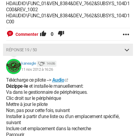
HDAUDIO\FUNC_01&VEN_8384&DEV_7662&SUBSYS_104D1
C00&REV_1002
HDAUDIO\FUNC_01&VEN_8384&DEV_7662&SUBSYS_104D1
C00
0
Commenter
RÉPONSE 19 / 50
kaneagle
14 686
11 nov. 2012 à 16:26
Télécharge ce pilote -->
Audio
Dézippe-le
et installe-le manuellement:
Va dans le gestionnaire de périphériques.
Clic droit sur le périphérique
Mettre à jour le pilote
Non, pas pour cette fois, suivant
Installer à partir d'une liste ou d'un emplacement spécifié,
suivant
Inclure cet emplacement dans la recherche
Parcourir