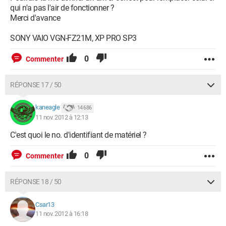
qui n'a pas l'air de fonctionner ?
Merci d'avance
SONY VAIO VGN-FZ21M, XP PRO SP3
0
Commenter
RÉPONSE 17 / 50
kaneagle
14 686
11 nov. 2012 à 12:13
C'est quoi le no. d'identifiant de matériel ?
0
Commenter
RÉPONSE 18 / 50
Csar13
11 nov. 2012 à 16:18