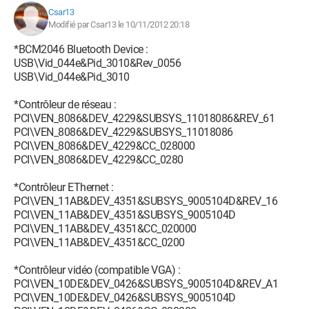
Csar13
Modifié par Csar13 le 10/11/2012 20:18
*BCM2046 Bluetooth Device :
USB\Vid_044e&Pid_3010&Rev_0056
USB\Vid_044e&Pid_3010
*Contrôleur de réseau :
PCI\VEN_8086&DEV_4229&SUBSYS_11018086&REV_61
PCI\VEN_8086&DEV_4229&SUBSYS_11018086
PCI\VEN_8086&DEV_4229&CC_028000
PCI\VEN_8086&DEV_4229&CC_0280
*Contrôleur EThernet :
PCI\VEN_11AB&DEV_4351&SUBSYS_9005104D&REV_16
PCI\VEN_11AB&DEV_4351&SUBSYS_9005104D
PCI\VEN_11AB&DEV_4351&CC_020000
PCI\VEN_11AB&DEV_4351&CC_0200
*Contrôleur vidéo (compatible VGA) :
PCI\VEN_10DE&DEV_0426&SUBSYS_9005104D&REV_A1
PCI\VEN_10DE&DEV_0426&SUBSYS_9005104D