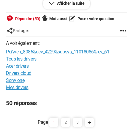
Afficher la suite
*Contrôleur vidéo (compatible VGA)
*PCI Device
Répondre (50)
Moi aussi
Posez votre question
-- pour Sony Vaio PCG-K115S en XP Familial Premium SP2
Partager
*Contrôleur Ethernet
*Contrôleur de stockage de masse
A voir également:
*COntrôleur vidéo (compatible VGA)
Pci\ven_8086&dev_4229&subsys_11018086&rev_61
*Modem PCI
Tous les drivers
J'ai déjà cherché sur le site de Sony et sur touslesdrivers.com
Acer drivers
mais je les ne trouve pas !!
Drivers cloud
Sony one
Merci d'avance pour votre aide ; rien que quelques uns
Mes drivers
m'aiderait beaucoup !
50 réponses
1
2
3