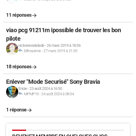
11 réponses
viao pcg 91211m ipossible de trouver les bon
pilote
victorienratelade
-
26 mars 2019 à 18:36
billmaxime
-
27 mars 2019 à 21:30
18 réponses
Enlever "Mode Securisé" Sony Bravia
Snize
-
23 août 2024 à 16:50
MPMP10
-
24 août 2024 à 08:04
1 réponse