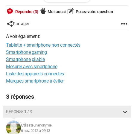
vous le voir et me répondre svp?
cordialement
Répondre (3)
Moi aussi
Posez votre question
Partager
--
A voir également:
************** j'attends votre aide ccmiens :) *****************
Tablette + smartphone non connectés
*******et je vous aiderai aussi autant que je peux ;)**********
Smartphone gaming
Smartphone pliable
Mesurer avec smartphone
Liste des appareils connectés
Marques smartphone à éviter
3 réponses
RÉPONSE 1 / 3
Utilisateur anonyme
6 nov. 2012 à 09:13