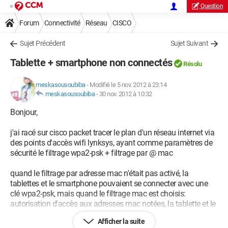
Question
Forum
Connectivité
Réseau
CISCO
Sujet Précédent
Sujet Suivant
Tablette + smartphone non connectés
Résolu
meskasousoubiba
-
Modifié le 5 nov. 2012 à 23:14
meskasousoubiba
-
30 nov. 2012 à 10:32
Bonjour,
j'ai racé sur cisco packet tracer le plan d'un réseau internet via
des points d'accès wifi lynksys, ayant comme paramètres de
sécurité le filtrage wpa2-psk + filtrage par @ mac
quand le filtrage par adresse mac n'était pas activé, la
tablettes et le smartphone pouvaient se connecter avec une
clé wpa2-psk, mais quand le filtrage mac est choisis:
autorisation d'accès aux adresses mac notées, la tablette et le
smartphone ne connectent plus
Afficher la suite
un bon schéma
vaut mieux qu'un long discours, pouvez