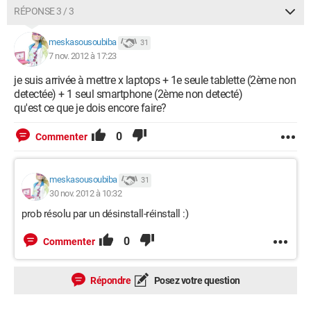
RÉPONSE 3 / 3
meskasousoubiba
31
7 nov. 2012 à 17:23
je suis arrivée à mettre x laptops + 1e seule tablette (2ème non
detectée) + 1 seul smartphone (2ème non detecté)
qu'est ce que je dois encore faire?
0
Commenter
meskasousoubiba
31
30 nov. 2012 à 10:32
prob résolu par un désinstall-réinstall :)
0
Commenter
Répondre
Posez votre question