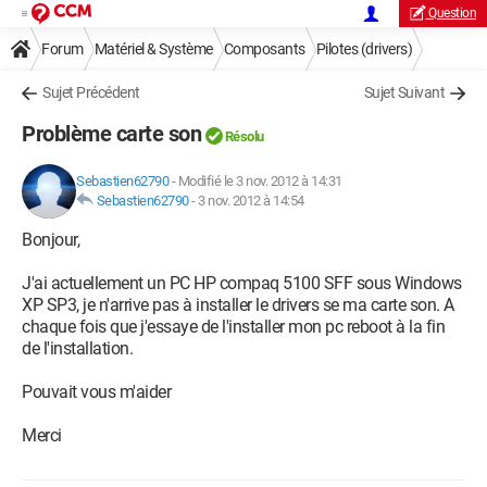
Question
Forum
Matériel & Système
Composants
Pilotes (drivers)
Sujet Précédent
Sujet Suivant
Problème carte son
Résolu
Sebastien62790
-
Modifié le 3 nov. 2012 à 14:31
Sebastien62790
-
3 nov. 2012 à 14:54
Bonjour,
J'ai actuellement un PC HP compaq 5100 SFF sous Windows
XP SP3, je n'arrive pas à installer le drivers se ma carte son. A
chaque fois que j'essaye de l'installer mon pc reboot à la fin
de l'installation.
Pouvait vous m'aider
Merci