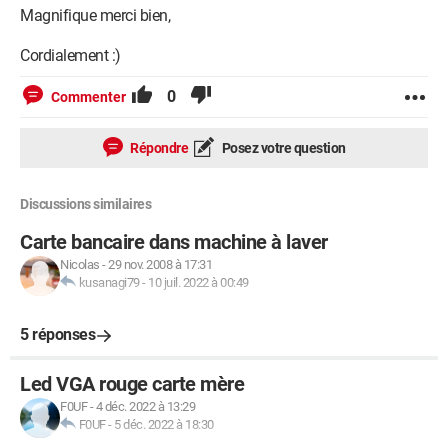
Magnifique merci bien,
Cordialement :)
0
Commenter
Répondre
Posez votre question
Discussions similaires
Carte bancaire dans machine à laver
Nicolas
-
29 nov. 2008 à 17:31
kusanagi79
-
10 juil. 2022 à 00:49
5 réponses
Led VGA rouge carte mère
F0UF
-
4 déc. 2022 à 13:29
F0UF
-
5 déc. 2022 à 18:30